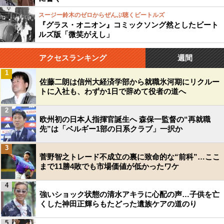
スージー鈴木のゼロからぜんぶ聴くビートルズ
『グラス・オニオン』コミックソング然としたビート
ルズ版「微笑がえし」
アクセスランキング
週間
1
佐藤二朗は信州大経済学部から就職氷河期にリクルー
トに入社も、わずか1日で辞めて役者の道へ
2
欧州初の日本人指揮官誕生へ 森保一監督の“再就職
先”は「ベルギー1部の日系クラブ」一択か
3
菅野智之トレード不成立の裏に致命的な“前科”…ここ
まで11勝4敗でも市場価値が低かったワケ
4
強いショック状態の清水アキラに心配の声…子供を亡
くした神田正輝らもたどった遺族ケアの道のり
5