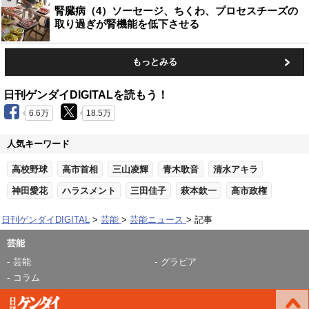
腎臓病（4）ソーセージ、ちくわ、プロセスチーズの
取り過ぎが腎機能を低下させる
もっとみる
日刊ゲンダイDIGITALを読もう！
6.6万
18.5万
人気キーワード
高校野球
高市首相
三山凌輝
青木歌音
清水アキラ
神田愛花
ハラスメント
三田佳子
萩本欽一
高市政権
日刊ゲンダイDIGITAL
芸能
芸能ニュース
記事
芸能
芸能
グラビア
コラム