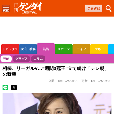
トピックス
政治・社会
芸能
スポーツ
ライフ
マネー
ボートレース
競輪
オートレース
芸能
グラビア
コラム
相棒、リーガルV…“週間3冠王”立て続け「テレ朝」
の野望
公開：
18/10/25 06:00
更新：
18/10/25 06:00