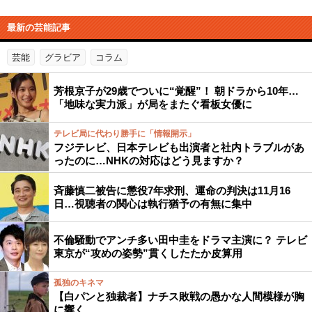
最新の芸能記事
芸能
グラビア
コラム
芳根京子が29歳でついに“覚醒”！ 朝ドラから10年…
「地味な実力派」が局をまたぐ看板女優に
テレビ局に代わり勝手に「情報開示」
フジテレビ、日本テレビも出演者と社内トラブルがあ
ったのに…NHKの対応はどう見ますか？
斉藤慎二被告に懲役7年求刑、運命の判決は11月16
日…視聴者の関心は執行猶予の有無に集中
不倫騒動でアンチ多い田中圭をドラマ主演に？ テレビ
東京が“攻めの姿勢”貫くしたたか皮算用
孤独のキネマ
【白パンと独裁者】ナチス敗戦の愚かな人間模様が胸
に響く