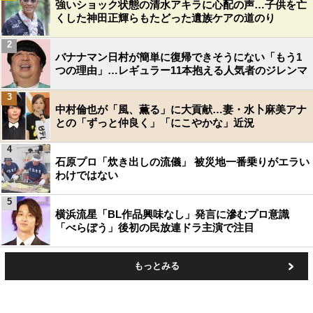
強いショック状態の清水アキラに心配の声…子供を亡
くした神田正輝らもたどった遺族ケアの道のり
2
バナナマン日村が簡単に復帰できそうにない「もう1
つの理由」…レギュラー11本抱える人気者のジレンマ
3
中村倫也が「風、薫る」に大貢献…妻・水卜麻美アナ
との「ずっと仲良く」「にこやかな」近況
4
石原プロ「炊き出しの流儀」 被災地一番乗りがエラい
わけではない
5
横浜流星「BL作品興味なし」発言に滲むプロ意識
「べらぼう」後初の民放連ドラ主演で注目
もっとみる