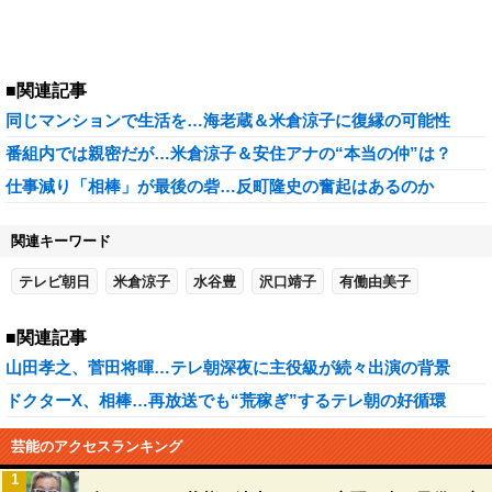
■関連記事
同じマンションで生活を…海老蔵＆米倉涼子に復縁の可能性
番組内では親密だが…米倉涼子＆安住アナの“本当の仲”は？
仕事減り「相棒」が最後の砦…反町隆史の奮起はあるのか
関連キーワード
テレビ朝日
米倉涼子
水谷豊
沢口靖子
有働由美子
■関連記事
山田孝之、菅田将暉…テレ朝深夜に主役級が続々出演の背景
ドクターX、相棒…再放送でも“荒稼ぎ”するテレ朝の好循環
芸能のアクセスランキング
1