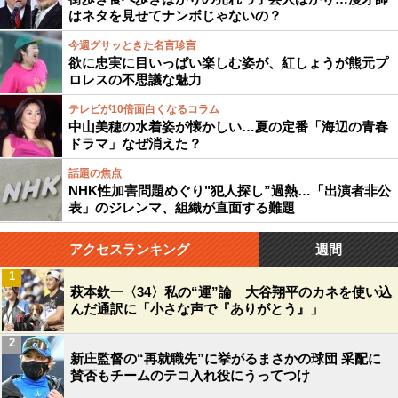
はネタを見せてナンボじゃないの？
今週グサッときた名言珍言
欲に忠実に目いっぱい楽しむ姿が、紅しょうが熊元プ
ロレスの不思議な魅力
テレビが10倍面白くなるコラム
中山美穂の水着姿が懐かしい…夏の定番「海辺の青春
ドラマ」なぜ消えた？
話題の焦点
NHK性加害問題めぐり"犯人探し”過熱…「出演者非公
表」のジレンマ、組織が直面する難題
アクセスランキング
週間
1
萩本欽一〈34〉私の“運”論 大谷翔平のカネを使い込
んだ通訳に「小さな声で『ありがとう』」
2
新庄監督の“再就職先”に挙がるまさかの球団 采配に
賛否もチームのテコ入れ役にうってつけ