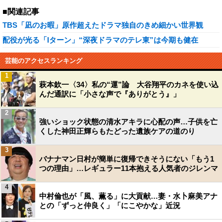
■関連記事
TBS「凪のお暇」原作超えたドラマ独自のきめ細かい世界観
配役が光る「Iターン」“深夜ドラマのテレ東”は今期も健在
芸能のアクセスランキング
1
萩本欽一〈34〉私の“運”論 大谷翔平のカネを使い込
んだ通訳に「小さな声で『ありがとう』」
2
強いショック状態の清水アキラに心配の声…子供を亡
くした神田正輝らもたどった遺族ケアの道のり
3
バナナマン日村が簡単に復帰できそうにない「もう1
つの理由」…レギュラー11本抱える人気者のジレンマ
4
中村倫也が「風、薫る」に大貢献…妻・水卜麻美アナ
との「ずっと仲良く」「にこやかな」近況