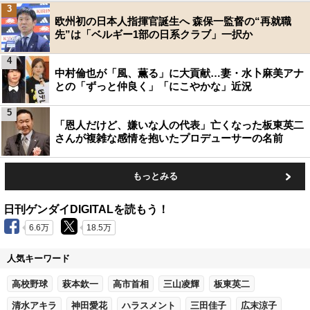
3
欧州初の日本人指揮官誕生へ 森保一監督の“再就職
先”は「ベルギー1部の日系クラブ」一択か
4
中村倫也が「風、薫る」に大貢献…妻・水卜麻美アナ
との「ずっと仲良く」「にこやかな」近況
5
「恩人だけど、嫌いな人の代表」亡くなった板東英二
さんが複雑な感情を抱いたプロデューサーの名前
もっとみる
日刊ゲンダイDIGITALを読もう！
6.6万
18.5万
人気キーワード
高校野球
萩本欽一
高市首相
三山凌輝
板東英二
清水アキラ
神田愛花
ハラスメント
三田佳子
広末涼子