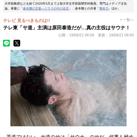
大学助教授などを経て2020年3月まで上智大学文学部新聞学科教授。専門はメディア文化
論。著書に「
倉本聰の言葉―ドラマの中の名言
」、倉本聰との共著「
脚本力
」ほか。
> 一覧へ
テレビ 見るべきものは!!
テレ東「サ道」主演は原田泰造だが…真の主役はサウナ！
公開：
19/08/21 06:00
更新：
19/08/21 06:00
茶道ではない。サ道のサは「サウナ」のサだ。何事も極め