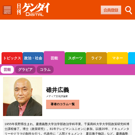
トピックス
政治・社会
芸能
スポーツ
ライフ
マネー
ボートレース
競輪
オートレース
芸能
グラビア
コラム
碓井広義
メディア文化評論家
著者のコラム一覧
1955年長野県生まれ。慶應義塾大学法学部政治学科卒業。千葉商科大学大学院政策研究科博
士課程修了。博士（政策研究）。81年テレビマンユニオンに参加。以後20年、ドキュメンタ
リーやドラマの制作を行う。代表作に「人間ドキュメント 夏目雅子物語」など。慶應義塾