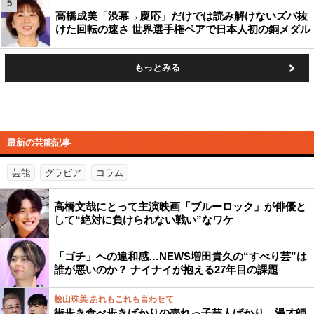
5
高橋成美「渋幕→慶応」だけでは読み解けないズバ抜
けた回転の速さ 世界選手権ペアで日本人初の銅メダル
もっとみる
最新の芸能記事
芸能
グラビア
コラム
高橋文哉にとって主演映画「ブルーロック」が俳優と
して“絶対に負けられない戦い”なワケ
「ゴチ」への違和感…NEWS増田貴久の“すべり芸”は
誰が悪いのか？ ナイナイが抱える27年目の課題
桧山珠美 あれもこれも言わせて
街歩き食べ歩きばかりの売れっ子芸人ばかり…漫才師