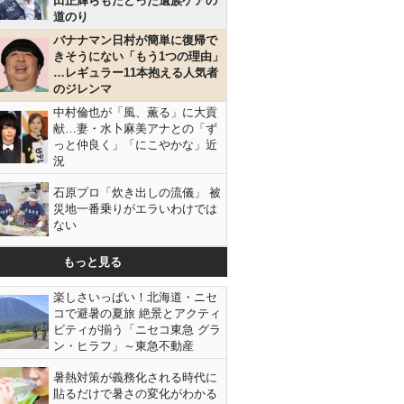
田正輝らもたどった遺族ケアの
道のり
バナナマン日村が簡単に復帰で
きそうにない「もう1つの理由」
…レギュラー11本抱える人気者
のジレンマ
中村倫也が「風、薫る」に大貢
献…妻・水卜麻美アナとの「ず
っと仲良く」「にこやかな」近
況
石原プロ「炊き出しの流儀」 被
災地一番乗りがエラいわけでは
ない
もっと見る
楽しさいっぱい！北海道・ニセ
コで避暑の夏旅 絶景とアクティ
ビティが揃う「ニセコ東急 グラ
ン・ヒラフ」～東急不動産
暑熱対策が義務化される時代に
貼るだけで暑さの変化がわかる