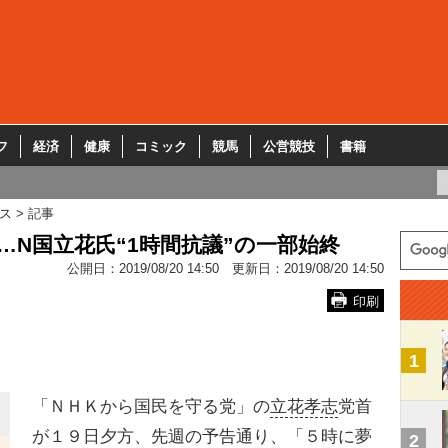
フ
経済
健康
コミック
競馬
公営競技
書籍
ス
記事
…N国立花氏“1時間抗議”の一部始終
公開日：
2019/08/20 14:50
更新日：
2019/08/20 14:50
印刷
1
「ＮＨＫから国民を守る党」の
立花孝志
党首
が１９日夕方、先週の予告通り、「５時に夢
2