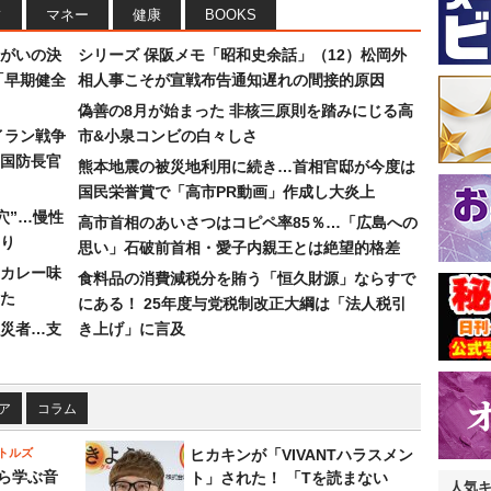
フ
マネー
健康
BOOKS
まがいの決
シリーズ 保阪メモ「昭和史余話」（12）松岡外
「早期健全
相人事こそが宣戦布告通知遅れの間接的原因
偽善の8月が始まった 非核三原則を踏みにじる高
イラン戦争
市&小泉コンビの白々しさ
国防長官
熊本地震の被災地利用に続き…首相官邸が今度は
国民栄誉賞で「高市PR動画」作成し大炎上
穴”…慢性
高市首相のあいさつはコピペ率85％…「広島への
り
思い」石破前首相・愛子内親王とは絶望的格差
カレー味
食料品の消費減税分を賄う「恒久財源」ならすで
た
にある！ 25年度与党税制改正大綱は「法人税引
災者…支
き上げ」に言及
ア
コラム
トルズ
ヒカキンが「VIVANTハラスメン
ら学ぶ音
ト」された！ 「Tを読まない
人気