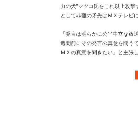
力の犬”マツコ氏をこれ以上攻撃
として非難の矛先はＭＸテレビ
「発言は明らかに公平中立な放
週間前にその発言の真意を問うて
ＭＸの真意を聞きたい」と主張