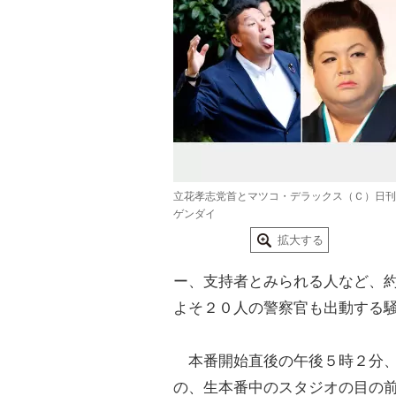
立花孝志党首とマツコ・デラックス（Ｃ）日刊
ゲンダイ
拡大する
ー、支持者とみられる人など、
よそ２０人の警察官も出動する
本番開始直後の午後５時２分、
の、生本番中のスタジオの目の前