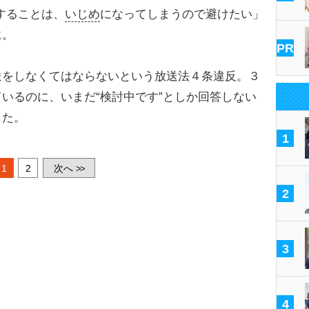
することは、
いじめ
になってしまうので避けたい」
に。
PR
送をしなくてはならないという放送法４条違反。３
いるのに、いまだ“検討中です”としか回答しない
した。
1
1
2
次へ
>>
2
3
4