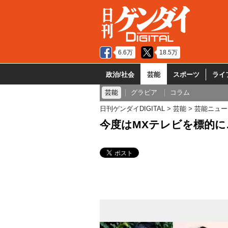
6.6万
18.5万
政治/社会
芸能
スポーツ
ライ
芸能
グラビア
コラム
日刊ゲンダイDIGITAL
芸能
芸能ニュー
今度はMXテレビを標的に