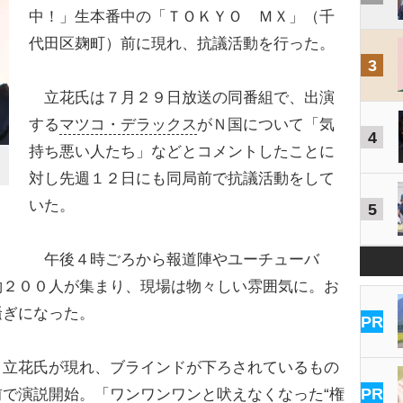
中！」生本番中の「ＴＯＫＹＯ ＭＸ」（千
代田区麹町）前に現れ、抗議活動を行った。
3
立花氏は７月２９日放送の同番組で、出演
する
マツコ・デラックス
がＮ国について「気
4
持ち悪い人たち」などとコメントしたことに
対し先週１２日にも同局前で抗議活動をして
いた。
5
午後４時ごろから報道陣やユーチューバ
約２００人が集まり、現場は物々しい雰囲気に。お
騒ぎになった。
PR
立花氏が現れ、ブラインドが下ろされているもの
PR
で演説開始。「ワンワンワンと吠えなくなった“権