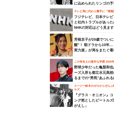
に込められたリンゴの予
テレビ局に代わり勝手に「情報
フジテレビ、日本テレビ
と社内トラブルがあった
NHKの対応はどう見ま
芳根京子が29歳でついに
醒”！ 朝ドラから10年
実力派」が局をまたぐ看
この有名人の意外な学歴 2026
野球少年だった亀梨和也
ーズ入所も都立水元高校
るまでの“男気”あふれる
スージー鈴木のゼロからぜんぶ
ルズ
『グラス・オニオン』コ
ング然としたビートルズ
がえし」