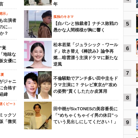
言
年
開示」
孤独のキネマ
も出演者
5
【白パンと独裁者】ナチス敗戦の
のに…
愚かな人間模様が胸に響く
すか？
松本若菜「ジュラシック・ワール
“覚
6
ド」吹き替え《棒読み》論争再
…「地味な
燃…暗雲漂う主演ドラマに新たな
板女優に
逆風
7
年夏
不倫騒動でアンチ多い田中圭をド
がジャニ
ラマ主演に？ テレビ東京が“攻め
に合格す
の姿勢”貫くしたたか皮算用
経緯
8
聴くビート
田中樹がSixTONESの美容番長に
ミックソ
「“めちゃくちゃイイ男の休日”っ
版「微笑
ていう見出しにしてください！」
9