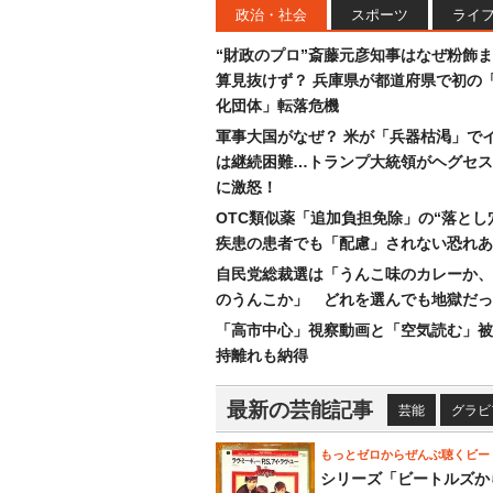
政治・社会
スポーツ
ライ
“財政のプロ”斎藤元彦知事はなぜ粉飾
算見抜けず？ 兵庫県が都道府県で初の
化団体」転落危機
軍事大国がなぜ？ 米が「兵器枯渇」で
は継続困難…トランプ大統領がヘグセス
に激怒！
OTC類似薬「追加負担免除」の“落とし
疾患の患者でも「配慮」されない恐れあ
自民党総裁選は「うんこ味のカレーか、
のうんこか」 どれを選んでも地獄だっ
「高市中心」視察動画と「空気読む」被
持離れも納得
最新の芸能記事
芸能
グラビ
もっとゼロからぜんぶ聴くビー
シリーズ「ビートルズか