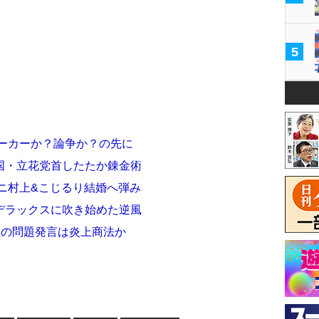
5
トーカーか？論争か？の先に
国・立花党首したたか錬金術
ニ村上&こじるり結婚へ弾み
デラックスに吹き始めた逆風
議員の問題発言は炎上商法か