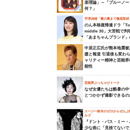
楽理論」～「ブルーノー
何？」
芋澤貞雄「裏の裏まで徹底取材
のん本格復帰連ドラ「To
middle 30」大苦戦で
「あまちゃんブランド」
中居正広氏が熊本地震被
援と報道 引退後も変わ
ャリティー精神と芸能界
能性
芸能界ぶっちゃけトーク
なぜ女優たちは酷暑の中
とつかかず撮影できるの
スージー鈴木のゼロからぜんぶ
ルズ
『ドント・パス・ミー・
少な曲に「見捨てないで