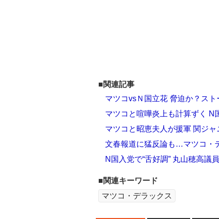
■関連記事
マツコvsＮ国立花 脅迫か？ス
マツコと喧嘩炎上も計算ずく N
マツコと昭恵夫人が援軍 関ジャ
文春報道に猛反論も…マツコ・
N国入党で“舌好調” 丸山穂高
■関連キーワード
マツコ・デラックス