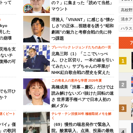
トって
の？」に集まった「読めて当然」
マウント
高校野
清水ア
」
堺雅人「VIVANT」に感じる“懐か
kyo
しさ”の正体…視聴者を誘う“昭和
ハラス
判明した
劇画”の魅力と考察合戦の先に待
の崩壊
つ課題
プレーバック レジェンドたちのあの一言
災地を支
北島三郎（1）「ここでいっぺ
らないチ
ん、ひと区切り。一本の線を引い
1
復帰の可
てみたい」サブちゃんの卒業が
NHK紅白歌合戦の歴史を変えた
この有名人の意外な学歴 2026年夏
2
高橋成美「渋幕→慶応」だけでは
でも汗ひ
読み解けないズバ抜けた回転の速
か？
さ 世界選手権ペアで日本人初の
銅メダル
3
聴くビート
テレサ・テン没後30年 極秘取材メモを解
く
バイ』僅
（69）慢性の喘息発作で緊急入
」の歌詞
院。酸素吸入、点滴、投薬の最晩
4