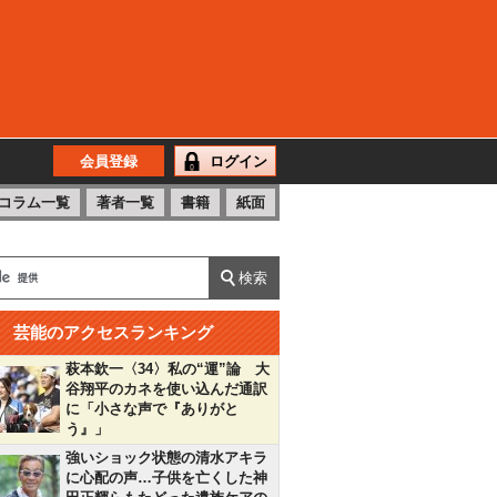
会員登録
ログイン
コラム一覧
著者一覧
書籍
紙面
芸能のアクセスランキング
萩本欽一〈34〉私の“運”論 大
谷翔平のカネを使い込んだ通訳
に「小さな声で『ありがと
う』」
強いショック状態の清水アキラ
に心配の声…子供を亡くした神