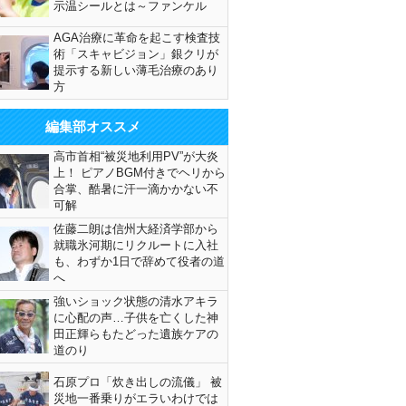
示温シールとは～ファンケル
AGA治療に革命を起こす検査技
術「スキャビジョン」銀クリが
提示する新しい薄毛治療のあり
方
編集部オススメ
高市首相“被災地利用PV”が大炎
上！ ピアノBGM付きでヘリから
合掌、酷暑に汗一滴かかない不
可解
佐藤二朗は信州大経済学部から
就職氷河期にリクルートに入社
も、わずか1日で辞めて役者の道
へ
強いショック状態の清水アキラ
に心配の声…子供を亡くした神
田正輝らもたどった遺族ケアの
道のり
石原プロ「炊き出しの流儀」 被
災地一番乗りがエラいわけでは