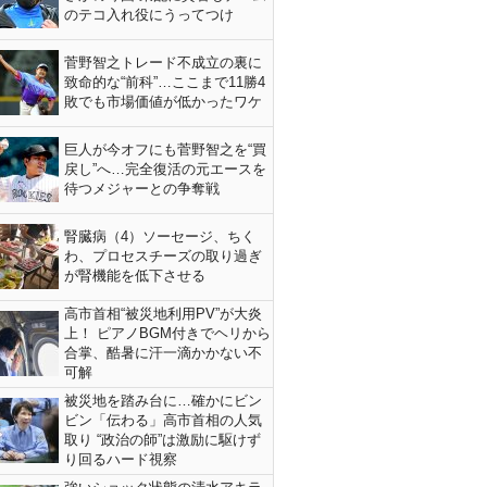
のテコ入れ役にうってつけ
菅野智之トレード不成立の裏に
致命的な“前科”…ここまで11勝4
敗でも市場価値が低かったワケ
巨人が今オフにも菅野智之を“買
戻し”へ…完全復活の元エースを
待つメジャーとの争奪戦
腎臓病（4）ソーセージ、ちく
わ、プロセスチーズの取り過ぎ
が腎機能を低下させる
高市首相“被災地利用PV”が大炎
上！ ピアノBGM付きでヘリから
合掌、酷暑に汗一滴かかない不
可解
被災地を踏み台に…確かにビン
ビン「伝わる」高市首相の人気
取り “政治の師”は激励に駆けず
り回るハード視察