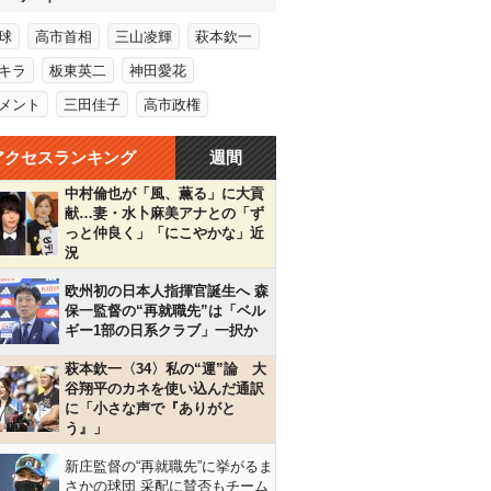
球
高市首相
三山凌輝
萩本欽一
キラ
板東英二
神田愛花
メント
三田佳子
高市政権
アクセスランキング
週間
中村倫也が「風、薫る」に大貢
献…妻・水卜麻美アナとの「ず
っと仲良く」「にこやかな」近
況
欧州初の日本人指揮官誕生へ 森
保一監督の“再就職先”は「ベル
ギー1部の日系クラブ」一択か
萩本欽一〈34〉私の“運”論 大
谷翔平のカネを使い込んだ通訳
に「小さな声で『ありがと
う』」
新庄監督の“再就職先”に挙がるま
さかの球団 采配に賛否もチーム