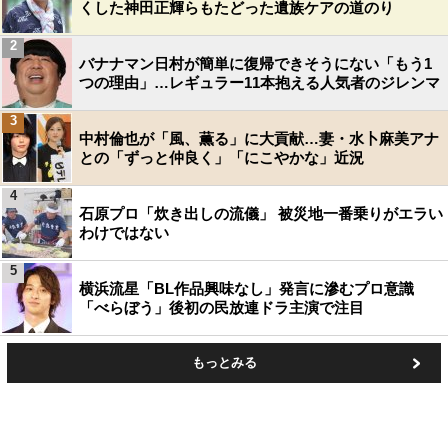
くした神田正輝らもたどった遺族ケアの道のり
2
バナナマン日村が簡単に復帰できそうにない「もう1
つの理由」…レギュラー11本抱える人気者のジレンマ
3
中村倫也が「風、薫る」に大貢献…妻・水卜麻美アナ
との「ずっと仲良く」「にこやかな」近況
4
石原プロ「炊き出しの流儀」 被災地一番乗りがエラい
わけではない
5
横浜流星「BL作品興味なし」発言に滲むプロ意識
「べらぼう」後初の民放連ドラ主演で注目
もっとみる