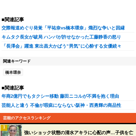
■関連記事
交際報道めぐり発覚「平祐奈vs橋本環奈」熾烈な争いと因縁
キムタク長女が破局 ハンパが許せなかった工藤静香の怒り
「長澤会」躍進 東出昌大かばう“男気”に心酔する女優続々
関連キーワード
橋本環奈
■関連記事
年商2億円でもタクシー移動 藤田ニコルが不満を抱く理由
芸能人と違う 不倫が瑕疵にならない阪神・西勇輝の商品性
芸能のアクセスランキング
1
強いショック状態の清水アキラに心配の声…子供を亡