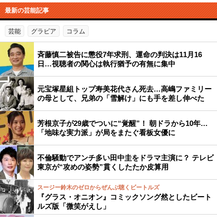
最新の芸能記事
芸能
グラビア
コラム
斉藤慎二被告に懲役7年求刑、運命の判決は11月16
日…視聴者の関心は執行猶予の有無に集中
元宝塚星組トップ寿美花代さん死去…高嶋ファミリー
の母として、兄弟の「雪解け」にも手を差し伸べた
芳根京子が29歳でついに“覚醒”！ 朝ドラから10年…
「地味な実力派」が局をまたぐ看板女優に
不倫騒動でアンチ多い田中圭をドラマ主演に？ テレビ
東京が“攻めの姿勢”貫くしたたか皮算用
スージー鈴木のゼロからぜんぶ聴くビートルズ
『グラス・オニオン』コミックソング然としたビート
ルズ版「微笑がえし」