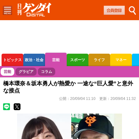
トピックス
政治・社会
芸能
スポーツ
ライフ
マネー
ボートレース
競輪
オートレース
芸能
グラビア
コラム
橋本環奈＆坂本勇人が熱愛か 一途な“巨人愛”と意外
な接点
公開：
20/09/04 11:10
更新：
20/09/04 11:32