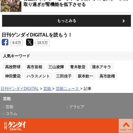
取り過ぎが腎機能を低下させる
もっとみる
日刊ゲンダイDIGITALを読もう！
6.6万
18.5万
人気キーワード
高校野球
高市首相
三山凌輝
青木歌音
清水アキラ
神田愛花
ハラスメント
三田佳子
萩本欽一
高市政権
日刊ゲンダイDIGITAL
芸能
芸能ニュース
記事
芸能
芸能
グラビア
コラム