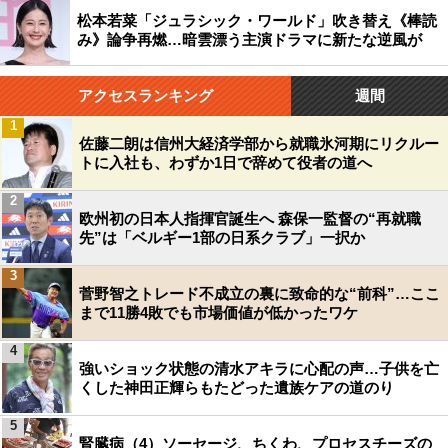
松本若菜「ジュラシック・ワールド」吹き替え《棒読
み》論争再燃…暗雲漂う主演ドラマに新たな逆風が
アクセスランキング
週間
1
佐藤二朗は信州大経済学部から就職氷河期にリクルー
トに入社も、わずか1日で辞めて役者の道へ
2
欧州初の日本人指揮官誕生へ 森保一監督の“再就職
先”は「ベルギー1部の日系クラブ」一択か
3
菅野智之トレード不成立の裏に致命的な“前科”…ここ
まで11勝4敗でも市場価値が低かったワケ
4
強いショック状態の清水アキラに心配の声…子供を亡
くした神田正輝らもたどった遺族ケアの道のり
5
腎臓病（4）ソーセージ、ちくわ、プロセスチーズの