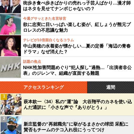
街歩き食べ歩きばかりの売れっ子芸人ばかり…漫才師
はネタを見せてナンボじゃないの？
今週グサッときた名言珍言
欲に忠実に目いっぱい楽しむ姿が、紅しょうが熊元プ
ロレスの不思議な魅力
テレビが10倍面白くなるコラム
中山美穂の水着姿が懐かしい…夏の定番「海辺の青春
ドラマ」なぜ消えた？
話題の焦点
NHK性加害問題めぐり"犯人探し”過熱…「出演者非公
表」のジレンマ、組織が直面する難題
アクセスランキング
週間
1
萩本欽一〈34〉私の“運”論 大谷翔平のカネを使い込
んだ通訳に「小さな声で『ありがとう』」
2
新庄監督の“再就職先”に挙がるまさかの球団 采配に
賛否もチームのテコ入れ役にうってつけ