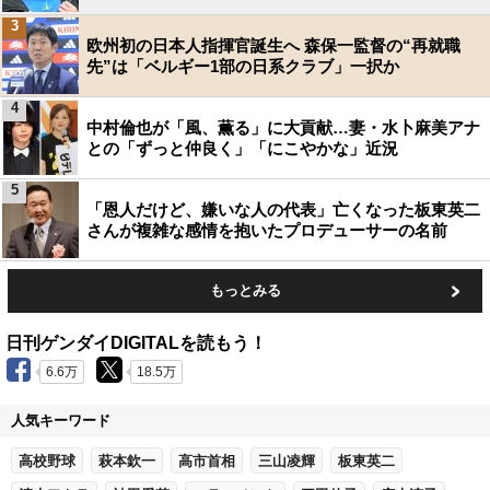
3
欧州初の日本人指揮官誕生へ 森保一監督の“再就職
先”は「ベルギー1部の日系クラブ」一択か
4
中村倫也が「風、薫る」に大貢献…妻・水卜麻美アナ
との「ずっと仲良く」「にこやかな」近況
5
「恩人だけど、嫌いな人の代表」亡くなった板東英二
さんが複雑な感情を抱いたプロデューサーの名前
もっとみる
日刊ゲンダイDIGITALを読もう！
6.6万
18.5万
人気キーワード
高校野球
萩本欽一
高市首相
三山凌輝
板東英二