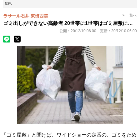
就任。
> 一覧へ
ラサール石井 東憤西笑
ゴミ出しができない高齢者 20世帯に1世帯はゴミ屋敷に…
公開：
20/12/10 06:00
更新：
20/12/10 06:00
「ゴミ屋敷」と聞けば、ワイドショーの定番の、ゴミをため