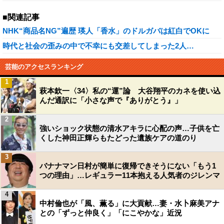
■関連記事
NHK“商品名NG”遍歴 瑛人「香水」のドルガバは紅白でOKに
時代と社会の歪みの中で不幸にも交差してしまった2人…
芸能のアクセスランキング
1
萩本欽一〈34〉私の“運”論 大谷翔平のカネを使い込
んだ通訳に「小さな声で『ありがとう』」
2
強いショック状態の清水アキラに心配の声…子供を亡
くした神田正輝らもたどった遺族ケアの道のり
3
バナナマン日村が簡単に復帰できそうにない「もう1
つの理由」…レギュラー11本抱える人気者のジレンマ
4
中村倫也が「風、薫る」に大貢献…妻・水卜麻美アナ
との「ずっと仲良く」「にこやかな」近況