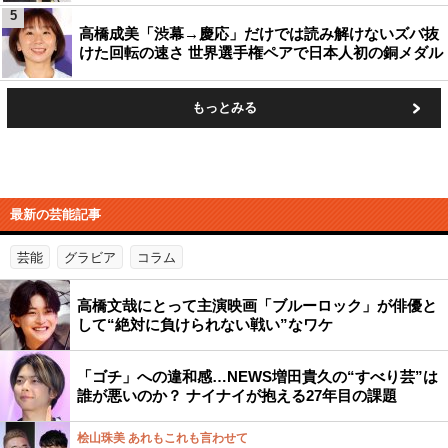
5
高橋成美「渋幕→慶応」だけでは読み解けないズバ抜
けた回転の速さ 世界選手権ペアで日本人初の銅メダル
もっとみる
最新の芸能記事
芸能
グラビア
コラム
高橋文哉にとって主演映画「ブルーロック」が俳優と
して“絶対に負けられない戦い”なワケ
「ゴチ」への違和感…NEWS増田貴久の“すべり芸”は
誰が悪いのか？ ナイナイが抱える27年目の課題
桧山珠美 あれもこれも言わせて