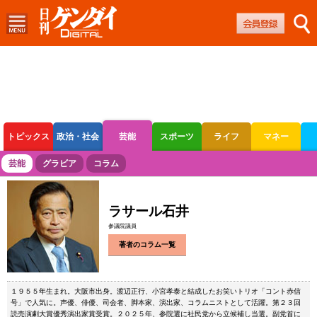
トピックス
政治・社会
芸能
スポーツ
ライフ
マネー
ボートレース
競輪
オートレース
芸能
グラビア
コラム
ラサール石井
参議院議員
著者のコラム一覧
１９５５年生まれ。大阪市出身。渡辺正行、小宮孝泰と結成したお笑いトリオ「コント赤信
号」で人気に。声優、俳優、司会者、脚本家、演出家、コラムニストとして活躍。第２３回
読売演劇大賞優秀演出家賞受賞。２０２５年、参院選に社民党から立候補し当選。副党首に