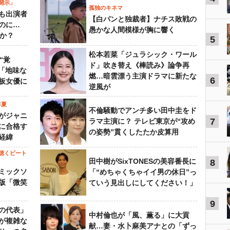
開示」
孤独のキネマ
も出演者
【白パンと独裁者】ナチス敗戦の
のに…
愚かな人間模様が胸に響く
すか？
5
松本若菜「ジュラシック・ワール
“覚
ド」吹き替え《棒読み》論争再
…「地味な
燃…暗雲漂う主演ドラマに新たな
6
板女優に
逆風が
年夏
不倫騒動でアンチ多い田中圭をド
がジャニ
7
ラマ主演に？ テレビ東京が“攻め
に合格す
の姿勢”貫くしたたか皮算用
経緯
聴くビート
田中樹がSixTONESの美容番長に
8
ミックソ
「“めちゃくちゃイイ男の休日”っ
版「微笑
ていう見出しにしてください！」
9
の代表」
中村倫也が「風、薫る」に大貢
が複雑な
献…妻・水卜麻美アナとの「ずっ