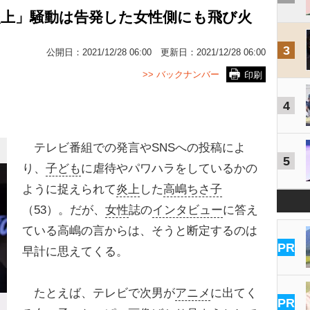
炎上」騒動は告発した女性側にも飛び火
3
公開日：
2021/12/28 06:00
更新日：
2021/12/28 06:00
>> バックナンバー
印刷
4
テレビ番組での発言やSNSへの投稿によ
5
り、
子ども
に虐待やパワハラをしているかの
ように捉えられて
炎上
した
高嶋ちさ子
（53）。だが、
女性
誌の
インタビュー
に答え
ている高嶋の言からは、そうと断定するのは
PR
早計に思えてくる。
たとえば、テレビで次男が
アニメ
に出てく
PR