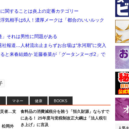
」に関することは炎上の定番カテゴリー
の浮気相手は6人！濃厚メークは「都合のいいルック
発」それは男性に問題がある
社報道…人材流出止まらずお台場は“氷河期”に突入
光ると来春結婚か 近藤春菜が「グータンヌーボ2」で
子
フ
マネー
健康
BOOKS
災者…支
食料品の消費減税分を賄う「恒久財源」ならすで
にある！ 25年度与党税制改正大綱は「法人税引
き上げ」に言及
）松岡外
人気