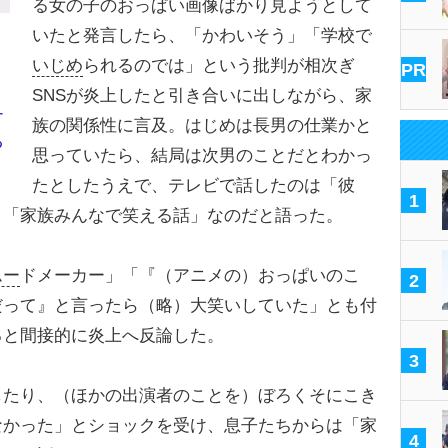
る女の子のおっぱい画像ばかり見ようとして
いたと発言したら、「かわいそう」「学校で
いじめ
られるのでは」という批判が相次ぎ
PR
SNSが炎上したと引き合いに出しながら、家
ナ
族の関係性に言及。はじめは長男の仕業かと
る
思っていたら、結局は次男のことだとわかっ
たとしたうえで、テレビで話したのは「彼
1
」「家族みんなで笑える話」なのだと語った。
ムー
ドメーカー」「『（アニメの）おっぱいのこ
2
だって』と言ったら（略）大笑いしていた」とも付
ると間接的に炎上へ反論した。
3
したり、（ほかの出演者のことを）ぼろくそにこき
なかった」とショックを受け、息子たちからは「家
4