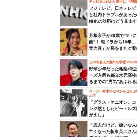
テレビ局に代わり勝手に「情報
フジテレビ、日本テレビ
と社内トラブルがあった
NHKの対応はどう見ま
芳根京子が29歳でついに
醒”！ 朝ドラから10年
実力派」が局をまたぐ看
この有名人の意外な学歴 2026
野球少年だった亀梨和也
ーズ入所も都立水元高校
るまでの“男気”あふれる
スージー鈴木のゼロからぜんぶ
ルズ
『グラス・オニオン』コ
ング然としたビートルズ
がえし」
「恩人だけど、嫌いな人
亡くなった板東英二さん