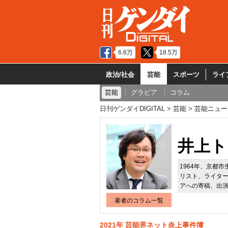
6.6万
18.5万
政治/社会
芸能
スポーツ
ライ
芸能
グラビア
コラム
日刊ゲンダイDIGITAL
芸能
芸能ニュー
井上ト
1964年、京都
リスト、ライター
アへの寄稿、出
著者のコラム一覧
2021年 芸能界ネット炎上事件簿