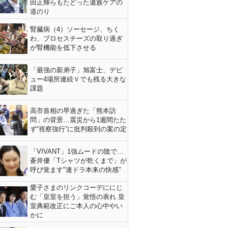
田正輝らもたどった遺族ケアの
道のり
腎臓病（4）ソーセージ、ちく
わ、プロセスチーズの取り過ぎ
が腎機能を低下させる
「最強の新弟子」旭富士、デビ
ュー4場所連続Ｖでも残る大きな
課題
高市首相の早過ぎた「熊本訪
問」の背景…震災から1週間たた
ず“視察強行”に批判殺到の案の定
「VIVANT」1強ムードの陰で…
蒼井優「Tシャツが乾くまで」が
呼び覚ます"連ドラ本来の快感"
愛子さまのリンクコーデににじ
む「皇室を担う」覚悟の表れ 皇
室典範改正にご本人の心中やい
かに