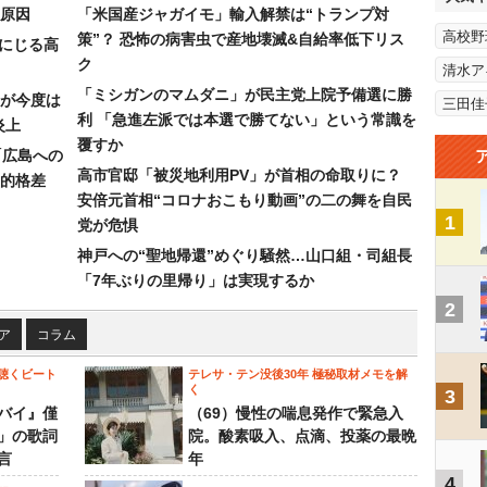
原因
「米国産ジャガイモ」輸入解禁は“トランプ対
高校野
策”？ 恐怖の病害虫で産地壊滅&自給率低下リス
みにじる高
ク
清水ア
「ミシガンのマムダニ」が民主党上院予備選に勝
が今度は
三田佳
利 「急進左派では本選で勝てない」という常識を
炎上
覆すか
「広島への
高市官邸「被災地利用PV」が首相の命取りに？
的格差
安倍元首相“コロナおこもり動画”の二の舞を自民
1
党が危惧
神戸への“聖地帰還”めぐり騒然…山口組・司組長
「7年ぶりの里帰り」は実現するか
2
ア
コラム
聴くビート
テレサ・テン没後30年 極秘取材メモを解
く
3
バイ』僅
（69）慢性の喘息発作で緊急入
」の歌詞
院。酸素吸入、点滴、投薬の最晩
言
年
4