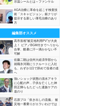
示温シールとは～ファンケル
AGA治療に革命を起こす検査技
術「スキャビジョン」銀クリが
提示する新しい薄毛治療のあり
方
編集部オススメ
高市首相“被災地利用PV”が大炎
上！ ピアノBGM付きでヘリから
合掌、酷暑に汗一滴かかない不
可解
佐藤二朗は信州大経済学部から
就職氷河期にリクルートに入社
も、わずか1日で辞めて役者の道
へ
強いショック状態の清水アキラ
に心配の声…子供を亡くした神
田正輝らもたどった遺族ケアの
道のり
石原プロ「炊き出しの流儀」 被
災地一番乗りがエラいわけでは