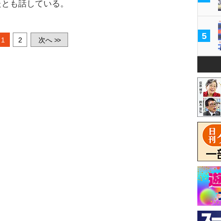
たとも話している。
5
1
2
次へ
>>