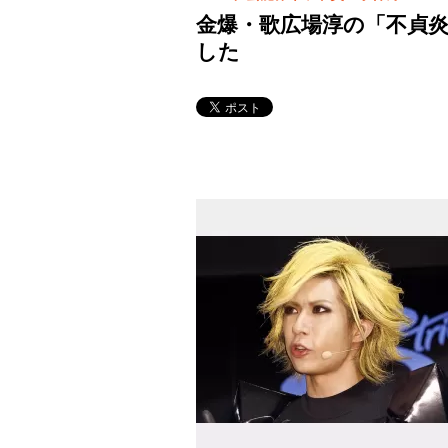
金爆・歌広場淳の「不貞
した