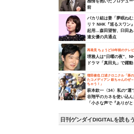
感情を抱いたプロデュー
前
バカリ組は妻「夢眠ねむ
リ？ NHK『巡るスワン
起用…森田望智、臼田あ
連女優の共通点
再発見 ちょうど10年前のテレ
堺雅人は“日曜の夜”、N
ドラマ「真田丸」で躍動
増田俊也 口述クロニクル「茶
たコメディアン 欽ちゃんのぜ
ちゃう！」
萩本欽一〈34〉私の“運
谷翔平のカネを使い込ん
「小さな声で『ありがと
日刊ゲンダイDIGITALを読も