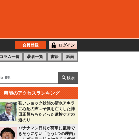
会員登録
ログイン
コラム一覧
著者一覧
書籍
紙面
芸能のアクセスランキング
強いショック状態の清水アキラ
に心配の声…子供を亡くした神
田正輝らもたどった遺族ケアの
道のり
バナナマン日村が簡単に復帰で
きそうにない「もう1つの理由」