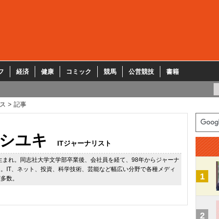
フ
経済
健康
コミック
競馬
公営競技
書籍
ス
記事
シユキ
ITジャーナリスト
市生まれ。同志社大学文学部卒業後、会社員を経て、98年からジャーナ
。IT、ネット、投資、科学技術、芸能など幅広い分野で各種メディ
1
演多数。
2