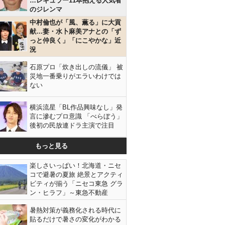
…レギュラー11本抱える人気者
のジレンマ
中村倫也が「風、薫る」に大貢
献…妻・水卜麻美アナとの「ず
っと仲良く」「にこやかな」近
況
石原プロ「炊き出しの流儀」 被
災地一番乗りがエラいわけでは
ない
横浜流星「BL作品興味なし」発
言に滲むプロ意識 「べらぼう」
後初の民放連ドラ主演で注目
もっと見る
楽しさいっぱい！北海道・ニセ
コで避暑の夏旅 絶景とアクティ
ビティが揃う「ニセコ東急 グラ
ン・ヒラフ」～東急不動産
暑熱対策が義務化される時代に
貼るだけで暑さの変化がわかる