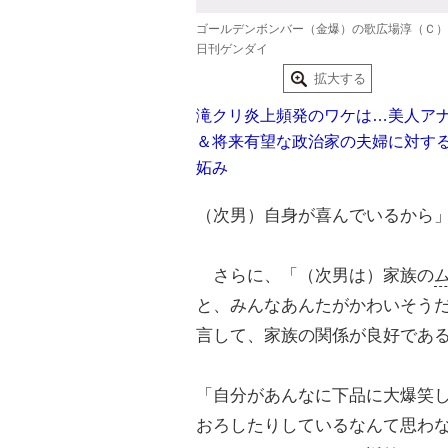
ゴールデンボンバー（金爆）の歌広場淳（Ｃ）
日刊ゲンダイ
拡大する
滝クリ炎上頻発のワケは…美人ア
＆将来有望な政治家の夫婦に対す
妬み
（次男）自身が喜んでいるから
さらに、「（次男は）家族の
と、みんなあんたがかわいそう
言して、家族の関係が良好であ
「自分があんなに下品に大爆笑
おろしたりしているなんて思わ