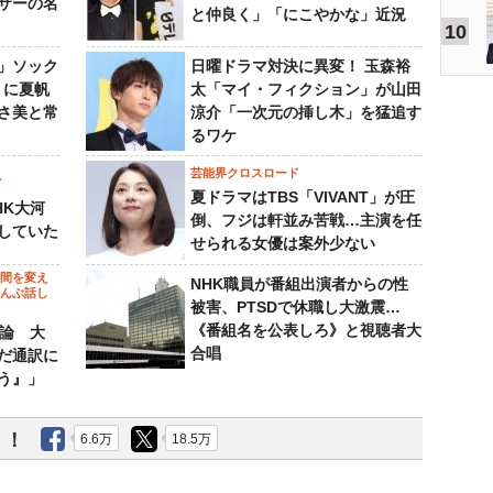
サーの名
と仲良く」「にこやかな」近況
10
」ソック
日曜ドラマ対決に異変！ 玉森裕
』に夏帆
太「マイ・フィクション」が山田
さ美と常
涼介「一次元の挿し木」を猛追す
るワケ
芸能界クロスロード
ビ
夏ドラマはTBS「VIVANT」が圧
HK大河
倒、フジは軒並み苦戦…主演を任
していた
せられる女優は案外少ない
の間を変え
NHK職員が番組出演者からの性
～んぶ話し
被害、PTSDで休職し大激震…
《番組名を公表しろ》と視聴者大
”論 大
合唱
だ通訳に
う』」
う！
6.6万
18.5万