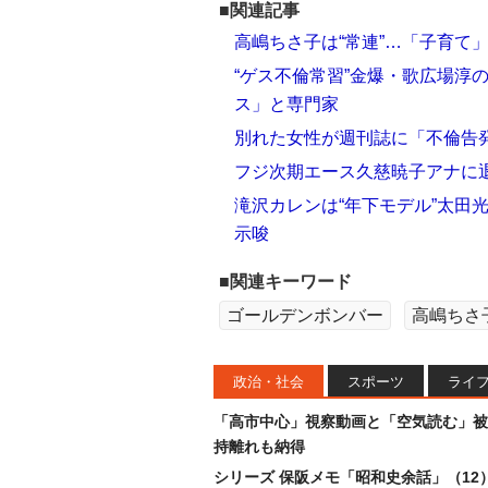
■関連記事
高嶋ちさ子は“常連”…「子育て
“ゲス不倫常習”金爆・歌広場淳
ス」と専門家
別れた女性が週刊誌に「不倫告
フジ次期エース久慈暁子アナに退
滝沢カレンは“年下モデル”太田
示唆
■関連キーワード
ゴールデンボンバー
高嶋ちさ
政治・社会
スポーツ
ライ
「高市中心」視察動画と「空気読む」被
持離れも納得
シリーズ 保阪メモ「昭和史余話」（12