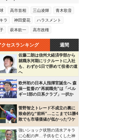
球
高市首相
三山凌輝
青木歌音
キラ
神田愛花
ハラスメント
子
萩本欽一
高市政権
アクセスランキング
週間
佐藤二朗は信州大経済学部から
就職氷河期にリクルートに入社
も、わずか1日で辞めて役者の道
へ
欧州初の日本人指揮官誕生へ 森
保一監督の“再就職先”は「ベル
ギー1部の日系クラブ」一択か
菅野智之トレード不成立の裏に
致命的な“前科”…ここまで11勝4
敗でも市場価値が低かったワケ
強いショック状態の清水アキラ
に心配の声…子供を亡くした神