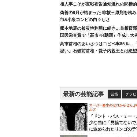
相人事こそが宣戦布告通知遅れの間接的
偽善の8月が始まった 非核三原則を踏
市&小泉コンビの白々しさ
熊本地震の被災地利用に続き…首相官邸
国民栄誉賞で「高市PR動画」作成し大
高市首相のあいさつはコピペ率85％…
思い」石破前首相・愛子内親王とは絶望
最新の芸能記事
芸能
グラビ
スージー鈴木のゼロからぜんぶ
ルズ
『ドント・パス・ミー・
少な曲に「見捨てないで
に込められたリンゴの予