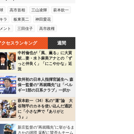
球
高市首相
三山凌輝
萩本欽一
キラ
板東英二
神田愛花
メント
三田佳子
高市政権
アクセスランキング
週間
中村倫也が「風、薫る」に大貢
献…妻・水卜麻美アナとの「ず
っと仲良く」「にこやかな」近
況
欧州初の日本人指揮官誕生へ 森
保一監督の“再就職先”は「ベル
ギー1部の日系クラブ」一択か
萩本欽一〈34〉私の“運”論 大
谷翔平のカネを使い込んだ通訳
に「小さな声で『ありがと
う』」
新庄監督の“再就職先”に挙がるま
さかの球団 采配に賛否もチーム