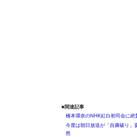
■関連記事
橋本環奈のNHK紅白初司会に絶
今度は朝日放送が「自粛破り」宴
然