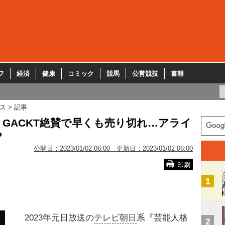
フ
経済
健康
コミック
競馬
公営競技
書籍
ス
記事
GACKT絶賛で早くも売り切れ…アライ
？
公開日：
2023/01/02 06:00
更新日：
2023/01/02 06:00
印刷
1
2023年元日放送の
テレビ朝日
系『芸能人格
2