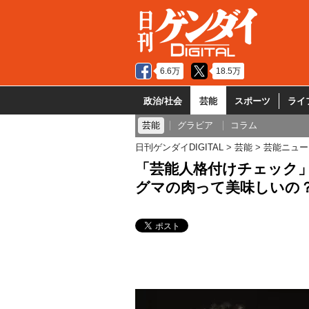
6.6万
18.5万
政治/社会
芸能
スポーツ
ライ
芸能
グラビア
コラム
日刊ゲンダイDIGITAL
芸能
芸能ニュー
「芸能人格付けチェック」
グマの肉って美味しいの