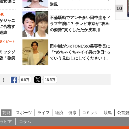
板女優に
逆風
10
年夏
不倫騒動でアンチ多い田中圭をド
がジャニ
ラマ主演に？ テレビ東京が“攻め
に合格す
の姿勢”貫くしたたか皮算用
経緯
聴くビート
田中樹がSixTONESの美容番長に
ミックソ
「“めちゃくちゃイイ男の休日”っ
版「微笑
ていう見出しにしてください！」
う！
6.6万
18.5万
芸能
スポーツ
ライフ
経済
健康
コミック
競馬
公営
ラビア
コラム