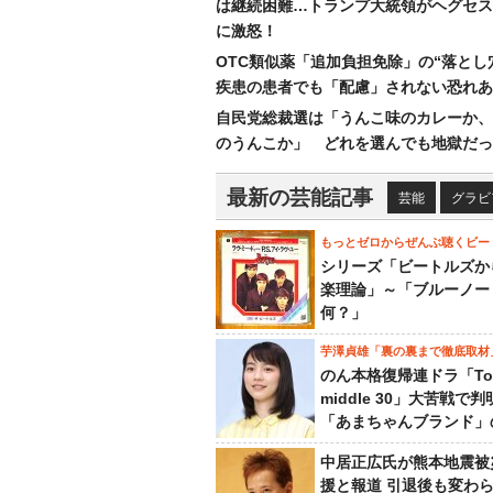
は継続困難…トランプ大統領がヘグセス
に激怒！
OTC類似薬「追加負担免除」の“落とし
疾患の患者でも「配慮」されない恐れあ
自民党総裁選は「うんこ味のカレーか、
のうんこか」 どれを選んでも地獄だっ
最新の芸能記事
芸能
グラビ
もっとゼロからぜんぶ聴くビー
シリーズ「ビートルズか
楽理論」～「ブルーノー
何？」
芋澤貞雄「裏の裏まで徹底取材
のん本格復帰連ドラ「To
middle 30」大苦戦で
「あまちゃんブランド」
中居正広氏が熊本地震被
援と報道 引退後も変わ