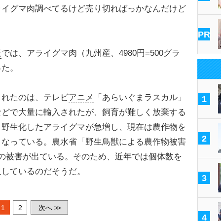
ライグマ肉調べてるけど売り切ればっかなんだけど
PR
天
では、アライグマ肉（九州産、4980円=500グラ
った。
れたのは、テレビ
アニメ
「あらいぐまラスカル」
1
などで大量に輸入されたが、飼育が難しく放棄する
、野生化したアライグマが急増し、現在は農作物を
2
となっている。農水省「野生鳥獣による農作物被害
の被害が出ている。そのため、近年では個体数を
及しているのだそうだ。
3
1
2
次へ
>>
4