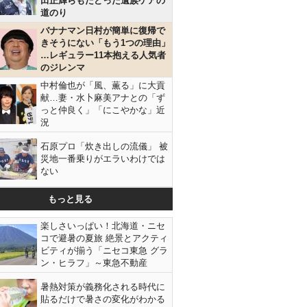
田正輝らもたどった遺族ケアの
道のり
バナナマン日村が簡単に復帰で
きそうにない「もう1つの理由」
…レギュラー11本抱える人気者
のジレンマ
中村倫也が「風、薫る」に大貢
献…妻・水卜麻美アナとの「ず
っと仲良く」「にこやかな」近
況
石原プロ「炊き出しの流儀」 被
災地一番乗りがエラいわけでは
ない
もっと見る
楽しさいっぱい！北海道・ニセ
コで避暑の夏旅 絶景とアクティ
ビティが揃う「ニセコ東急 グラ
ン・ヒラフ」～東急不動産
暑熱対策が義務化される時代に
貼るだけで暑さの変化がわかる