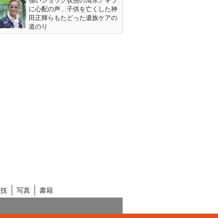
強いショック状態の清水アキラ
に心配の声…子供を亡くした神
田正輝らもたどった遺族ケアの
道のり
競技
写真
書籍