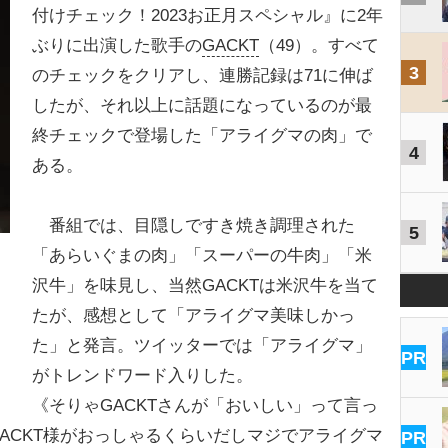
付けチェック！2023お正月スペシャル』に2年
ぶりに出演した歌手の
GACKT
（49）。すべて
3
のチェックをクリアし、連勝記録は71に伸ば
したが、それ以上に話題になっているのが最
終チェックで登場した「アライグマの肉」で
4
ある。
番組では、目隠しですき焼き調理された
5
「あらいぐまの肉」「スーパーの牛肉」「米
沢牛」を味見し、当然GACKTは米沢牛を当て
たが、感想として「アライグマ美味しかっ
た」と発言。ツイッターでは「アライグマ」
PR
がトレンドワード入りした。
《そりゃGACKTさんが「おいしい」って言っ
ACKT様がおっしゃるくらいだしマジでアライグマ
PR