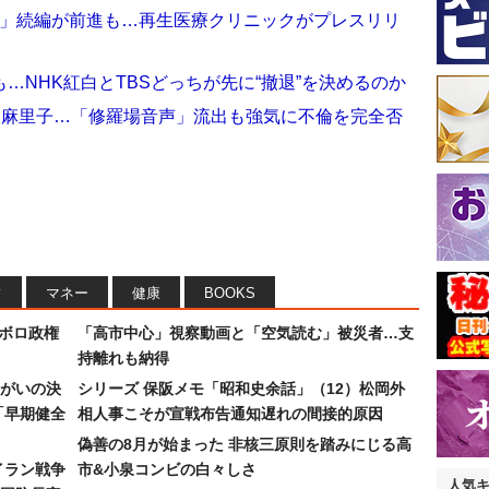
玉」続編が前進も…再生医療クリニックがプレスリリ
…NHK紅白とTBSどっちが先に“撤退”を決めるのか
田麻里子…「修羅場音声」流出も強気に不倫を完全否
フ
マネー
健康
BOOKS
なボロ政権
「高市中心」視察動画と「空気読む」被災者…支
持離れも納得
まがいの決
シリーズ 保阪メモ「昭和史余話」（12）松岡外
「早期健全
相人事こそが宣戦布告通知遅れの間接的原因
偽善の8月が始まった 非核三原則を踏みにじる高
イラン戦争
市&小泉コンビの白々しさ
人気