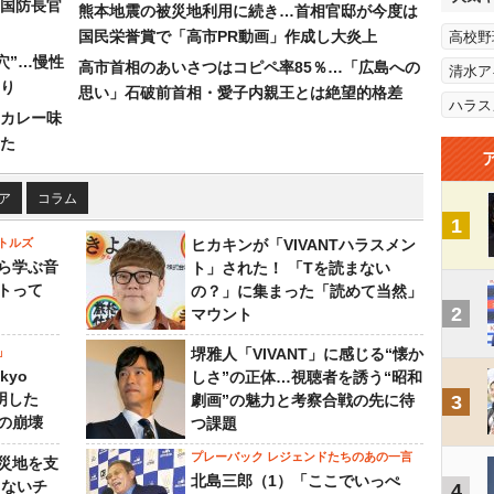
国防長官
熊本地震の被災地利用に続き…首相官邸が今度は
国民栄誉賞で「高市PR動画」作成し大炎上
高校野
穴”…慢性
高市首相のあいさつはコピペ率85％…「広島への
清水ア
り
思い」石破前首相・愛子内親王とは絶望的格差
ハラス
カレー味
た
ア
コラム
1
トルズ
ヒカキンが「VIVANTハラスメン
ら学ぶ音
ト」された！ 「Tを読まない
トって
の？」に集まった「読めて当然」
2
マウント
」
堺雅人「VIVANT」に感じる“懐か
kyo
しさ”の正体…視聴者を誘う“昭和
判明した
劇画”の魅力と考察合戦の先に待
3
の崩壊
つ課題
プレーバック レジェンドたちのあの一言
災地を支
北島三郎（1）「ここでいっぺ
らないチ
4