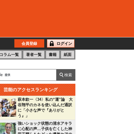
会員登録
ログイン
コラム一覧
著者一覧
書籍
紙面
芸能のアクセスランキング
萩本欽一〈34〉私の“運”論 大
谷翔平のカネを使い込んだ通訳
に「小さな声で『ありがと
う』」
強いショック状態の清水アキラ
に心配の声…子供を亡くした神