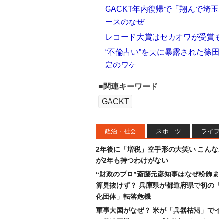
GACKT年内復帰で「翔んで埼
ースのなぜ
レコード大賞はセカオワが受賞も
“不倫占い”を夫に暴露された篠
定のワケ
■関連キーワード
GACKT
政治・社会
スポーツ
ライ
2年後に「増税」空手形の大笑い こん
が2年も持つわけがない
“財政のプロ”斎藤元彦知事はなぜ粉飾
算見抜けず？ 兵庫県が都道府県で初の
化団体」転落危機
軍事大国がなぜ？ 米が「兵器枯渇」で