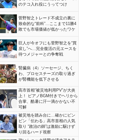
のテコ入れ役にうってつけ
菅野智之トレード不成立の裏に
致命的な“前科”…ここまで11勝4
敗でも市場価値が低かったワケ
巨人が今オフにも菅野智之を“買
戻し”へ…完全復活の元エースを
待つメジャーとの争奪戦
腎臓病（4）ソーセージ、ちく
わ、プロセスチーズの取り過ぎ
が腎機能を低下させる
高市首相“被災地利用PV”が大炎
上！ ピアノBGM付きでヘリから
合掌、酷暑に汗一滴かかない不
可解
被災地を踏み台に…確かにビン
ビン「伝わる」高市首相の人気
取り “政治の師”は激励に駆けず
り回るハード視察