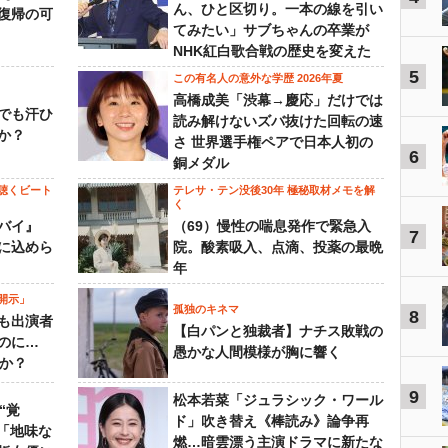
ん、ひと区切り。一本の線を引い
復帰の可
てみたい」サブちゃんの卒業が
NHK紅白歌合戦の歴史を変えた
5
この有名人の意外な学歴 2026年夏
高橋成美「渋幕→慶応」だけでは
でも汗ひ
読み解けないズバ抜けた回転の速
か？
さ 世界選手権ペアで日本人初の
6
銅メダル
聴くビート
テレサ・テン没後30年 極秘取材メモを解
く
バイ』
（69）慢性の喘息発作で緊急入
7
に込めら
院。酸素吸入、点滴、投薬の最晩
年
開示」
孤独のキネマ
8
も出演者
【白パンと独裁者】ナチス敗戦の
のに…
愚かな人間模様が胸に響く
すか？
9
松本若菜「ジュラシック・ワール
“覚
ド」吹き替え《棒読み》論争再
…「地味な
燃…暗雲漂う主演ドラマに新たな