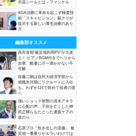
示温シールとは～ファンケル
AGA治療に革命を起こす検査技
術「スキャビジョン」銀クリが
提示する新しい薄毛治療のあり
方
編集部オススメ
高市首相“被災地利用PV”が大炎
上！ ピアノBGM付きでヘリから
合掌、酷暑に汗一滴かかない不
可解
佐藤二朗は信州大経済学部から
就職氷河期にリクルートに入社
も、わずか1日で辞めて役者の道
へ
強いショック状態の清水アキラ
に心配の声…子供を亡くした神
田正輝らもたどった遺族ケアの
道のり
石原プロ「炊き出しの流儀」 被
災地一番乗りがエラいわけでは