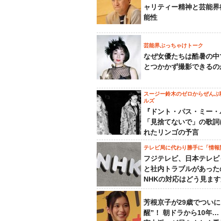
ャリティー精神と芸能界
能性
芸能界ぶっちゃけトーク
なぜ女優たちは酷暑の中
とつかかず撮影できるの
スージー鈴木のゼロからぜんぶ
ルズ
『ドント・パス・ミー・
「見捨てないで」の歌詞
れたリンゴの予言
テレビ局に代わり勝手に「情報
フジテレビ、日本テレビ
と社内トラブルがあった
NHKの対応はどう見ま
芳根京子が29歳でついに
醒”！ 朝ドラから10年