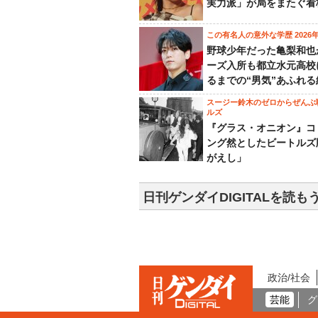
実力派」が局をまたぐ看
この有名人の意外な学歴 2026
野球少年だった亀梨和也
ーズ入所も都立水元高校
るまでの“男気”あふれる
スージー鈴木のゼロからぜんぶ
ルズ
『グラス・オニオン』コ
ング然としたビートルズ
がえし」
日刊ゲンダイDIGITALを読も
政治/社会
芸能
グ