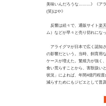
美味いんだろうな………》《ア
(笑)はや》
反響は続々で、通販サイト
楽
ム）などが早々と売り切れにな
アライグマが日本で広く認知さ
の影響だという。当時、飼育用
ケースが増えた。繁殖力が強く
食い荒らすことから、害獣扱い
状況」によれば、年間4億円程度
減らすためにもジビエとして普