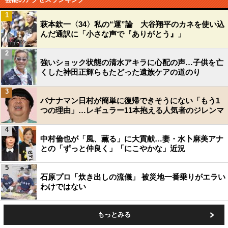
1
萩本欽一〈34〉私の“運”論 大谷翔平のカネを使い込
んだ通訳に「小さな声で『ありがとう』」
2
強いショック状態の清水アキラに心配の声…子供を亡
くした神田正輝らもたどった遺族ケアの道のり
3
バナナマン日村が簡単に復帰できそうにない「もう1
つの理由」…レギュラー11本抱える人気者のジレンマ
4
中村倫也が「風、薫る」に大貢献…妻・水卜麻美アナ
との「ずっと仲良く」「にこやかな」近況
5
石原プロ「炊き出しの流儀」 被災地一番乗りがエラい
わけではない
もっとみる