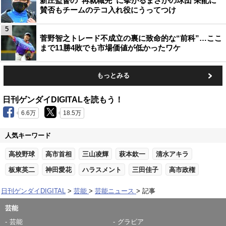
新庄監督の“再就職先”に挙がるまさかの球団 采配に
賛否もチームのテコ入れ役にうってつけ
5
菅野智之トレード不成立の裏に致命的な“前科”…ここ
まで11勝4敗でも市場価値が低かったワケ
もっとみる
日刊ゲンダイDIGITALを読もう！
6.6万
18.5万
人気キーワード
高校野球
高市首相
三山凌輝
萩本欽一
清水アキラ
板東英二
神田愛花
ハラスメント
三田佳子
高市政権
日刊ゲンダイDIGITAL
芸能
芸能ニュース
記事
芸能
芸能
グラビア