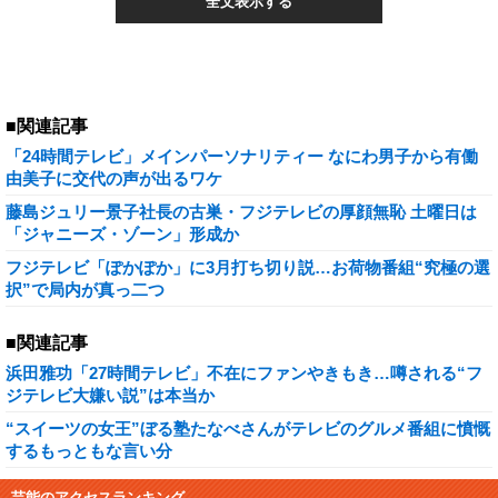
全文表示する
■関連記事
「24時間テレビ」メインパーソナリティー なにわ男子から有働
由美子に交代の声が出るワケ
藤島ジュリー景子社長の古巣・フジテレビの厚顔無恥 土曜日は
「ジャニーズ・ゾーン」形成か
フジテレビ「ぽかぽか」に3月打ち切り説…お荷物番組“究極の選
択”で局内が真っ二つ
■関連記事
浜田雅功「27時間テレビ」不在にファンやきもき…噂される“フ
ジテレビ大嫌い説”は本当か
“スイーツの女王”ぼる塾たなべさんがテレビのグルメ番組に憤慨
するもっともな言い分
芸能のアクセスランキング