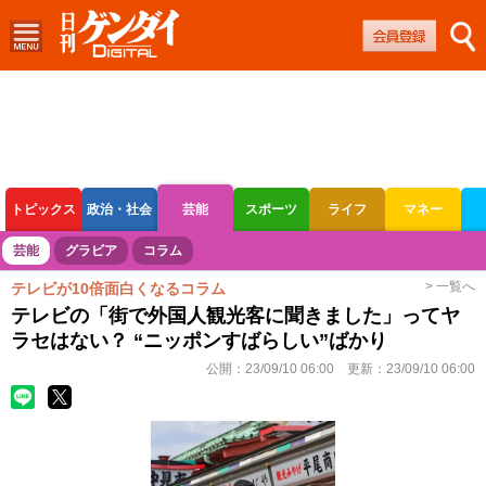
トピックス
政治・社会
芸能
スポーツ
ライフ
マネー
ボートレース
競輪
オートレース
芸能
グラビア
コラム
> 一覧へ
テレビが10倍面白くなるコラム
テレビの「街で外国人観光客に聞きました」ってヤ
ラセはない？ “ニッポンすばらしい”ばかり
公開：
23/09/10 06:00
更新：
23/09/10 06:00