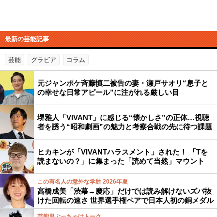
最新の芸能記事
芸能
グラビア
コラム
元ジャンポケ斉藤慎二被告の妻・瀬戸サオリ“息子と
の幸せな日常アピール”に注がれる厳しい目
堺雅人「VIVANT」に感じる“懐かしさ”の正体…視聴
者を誘う“昭和劇画”の魅力と考察合戦の先に待つ課題
ヒカキンが「VIVANTハラスメント」された！ 「Tを
読まないの？」に集まった「読めて当然」マウント
この有名人の意外な学歴 2026年夏
高橋成美「渋幕→慶応」だけでは読み解けないズバ抜
けた回転の速さ 世界選手権ペアで日本人初の銅メダル
芸能界ぶっちゃけトーク