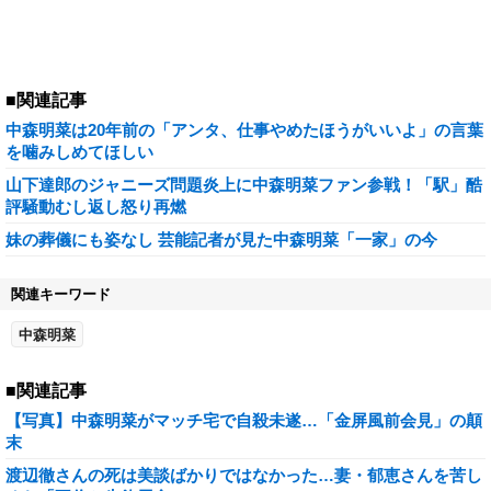
■関連記事
中森明菜は20年前の「アンタ、仕事やめたほうがいいよ」の言葉
を噛みしめてほしい
山下達郎のジャニーズ問題炎上に中森明菜ファン参戦！「駅」酷
評騒動むし返し怒り再燃
妹の葬儀にも姿なし 芸能記者が見た中森明菜「一家」の今
関連キーワード
中森明菜
■関連記事
【写真】中森明菜がマッチ宅で自殺未遂…「金屏風前会見」の顛
末
渡辺徹さんの死は美談ばかりではなかった…妻・郁恵さんを苦し