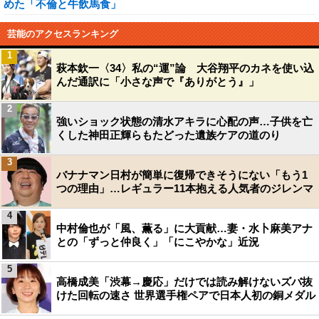
めた「不倫と牛飲馬食」
芸能のアクセスランキング
1
萩本欽一〈34〉私の“運”論 大谷翔平のカネを使い込
んだ通訳に「小さな声で『ありがとう』」
2
強いショック状態の清水アキラに心配の声…子供を亡
くした神田正輝らもたどった遺族ケアの道のり
3
バナナマン日村が簡単に復帰できそうにない「もう1
つの理由」…レギュラー11本抱える人気者のジレンマ
4
中村倫也が「風、薫る」に大貢献…妻・水卜麻美アナ
との「ずっと仲良く」「にこやかな」近況
5
高橋成美「渋幕→慶応」だけでは読み解けないズバ抜
けた回転の速さ 世界選手権ペアで日本人初の銅メダル