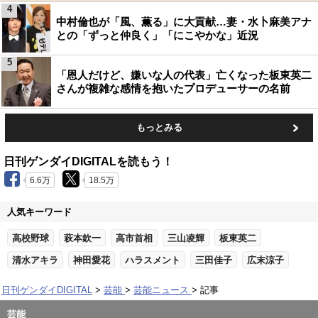
4
中村倫也が「風、薫る」に大貢献…妻・水卜麻美アナ
との「ずっと仲良く」「にこやかな」近況
5
「恩人だけど、嫌いな人の代表」亡くなった板東英二
さんが複雑な感情を抱いたプロデューサーの名前
もっとみる
日刊ゲンダイDIGITALを読もう！
6.6万
18.5万
人気キーワード
高校野球
萩本欽一
高市首相
三山凌輝
板東英二
清水アキラ
神田愛花
ハラスメント
三田佳子
広末涼子
日刊ゲンダイDIGITAL
芸能
芸能ニュース
記事
芸能