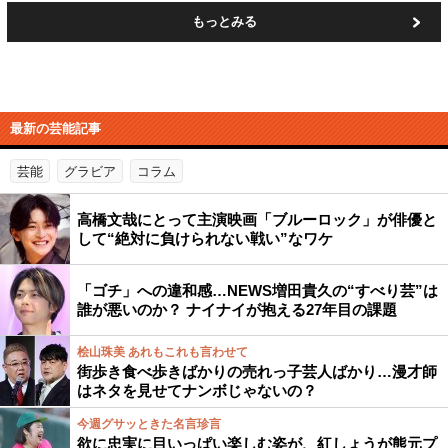
もっとみる
最新の芸能記事
芸能
グラビア
コラム
高橋文哉にとって主演映画「ブルーロック」が俳優と
して“絶対に負けられない戦い”なワケ
「ゴチ」への違和感…NEWS増田貴久の“すべり芸”は
誰が悪いのか？ ナイナイが抱える27年目の課題
桧山珠美 あれもこれも言わせて
街歩き食べ歩きばかりの売れっ子芸人ばかり…漫才師
はネタを見せてナンボじゃないの？
今週グサッときた名言珍言
欲に忠実に目いっぱい楽しむ姿が、紅しょうが熊元プ