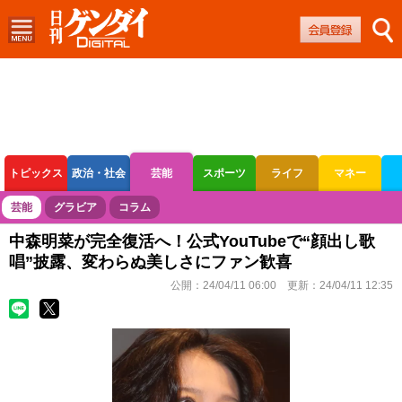
トピックス
政治・社会
芸能
スポーツ
ライフ
マネー
ボートレース
競輪
オートレース
芸能
グラビア
コラム
中森明菜が完全復活へ！公式YouTubeで“顔出し歌
唱”披露、変わらぬ美しさにファン歓喜
公開：
24/04/11 06:00
更新：
24/04/11 12:35