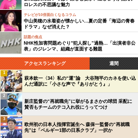
ロレスの不思議な魅力
テレビが10倍面白くなるコラム
中山美穂の水着姿が懐かしい…夏の定番「海辺の青春
ドラマ」なぜ消えた？
話題の焦点
NHK性加害問題めぐり"犯人探し”過熱…「出演者非公
表」のジレンマ、組織が直面する難題
アクセスランキング
週間
1
萩本欽一〈34〉私の“運”論 大谷翔平のカネを使い込
んだ通訳に「小さな声で『ありがとう』」
2
新庄監督の“再就職先”に挙がるまさかの球団 采配に
賛否もチームのテコ入れ役にうってつけ
3
欧州初の日本人指揮官誕生へ 森保一監督の“再就職
先”は「ベルギー1部の日系クラブ」一択か