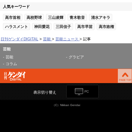
人気キーワード
高市首相
高校野球
三山凌輝
青木歌音
清水アキラ
ハラスメント
神田愛花
三田佳子
高市早苗
高市政権
日刊ゲンダイDIGITAL
芸能
芸能ニュース
記事
芸能
芸能
グラビア
コラム
表示切り替え
（C）Nikkan Gendai