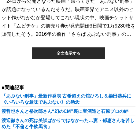
24日から公開となった映画「帰ってきた あぶない刑事」
が話題になっているんだそうだ。映画業界でアニメ以外のヒ
ット作がなかなか登場してこない現状の中、映画チケットサ
イト「ムビチケ」の前売り券が発売開始3日間で1万9280枚を
販売したそう。2016年の前作「さらば あぶない刑事」の…
全文表示する
■関連記事
「あぶない刑事」最新作発表 古希超えの舘ひろし＆柴田恭兵に
《いろいろな意味であぶない》の懸念
渡哲也さんと裕次郎さん“幻のCM”裏に宝酒造と石原プロの絆
渡辺徹さんの死は美談ばかりではなかった…妻・郁恵さんを苦し
めた「不倫と牛飲馬食」