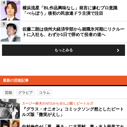
4
横浜流星「BL作品興味なし」発言に滲むプロ意識
「べらぼう」後初の民放連ドラ主演で注目
5
佐藤二朗は信州大経済学部から就職氷河期にリクルー
トに入社も、わずか1日で辞めて役者の道へ
もっとみる
最新の芸能記事
芸能
グラビア
コラム
スージー鈴木のゼロからぜんぶ聴くビートルズ
『グラス・オニオン』コミックソング然としたビート
ルズ版「微笑がえし」
中村倫也が「風、薫る」に大貢献…妻・水卜麻美アナ