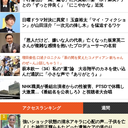
との「ずっと仲良く」「にこやかな」近況
日曜ドラマ対決に異変！ 玉森裕太「マイ・フィクショ
ン」が山田涼介「一次元の挿し木」を猛追するワケ
「恩人だけど、嫌いな人の代表」亡くなった板東英二
さんが複雑な感情を抱いたプロデューサーの名前
増田俊也 口述クロニクル「茶の間を変えたコメディアン 欽ちゃん
のぜ～んぶ話しちゃう！」
萩本欽一〈34〉私の“運”論 大谷翔平のカネを使い込
んだ通訳に「小さな声で『ありがとう』」
NHK職員が番組出演者からの性被害、PTSDで休職し
大激震…《番組名を公表しろ》と視聴者大合唱
アクセスランキング
週間
1
強いショック状態の清水アキラに心配の声…子供を亡
くした神田正輝らもたどった遺族ケアの道のり