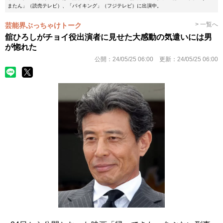
またん」（読売テレビ）、「バイキング」（フジテレビ）に出演中。
> 一覧へ
芸能界ぶっちゃけトーク
舘ひろしがチョイ役出演者に見せた大感動の気遣いには男
が惚れた
公開：
24/05/25 06:00
更新：
24/05/25 06:00