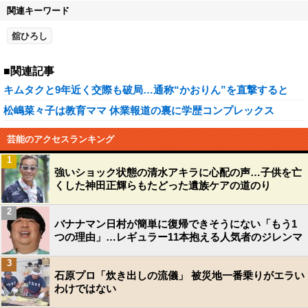
関連キーワード
舘ひろし
■関連記事
キムタクと9年近く交際も破局…通称“かおりん”を直撃すると
松嶋菜々子は教育ママ 休業報道の裏に学歴コンプレックス
芸能のアクセスランキング
1
強いショック状態の清水アキラに心配の声…子供を亡
くした神田正輝らもたどった遺族ケアの道のり
2
バナナマン日村が簡単に復帰できそうにない「もう1
つの理由」…レギュラー11本抱える人気者のジレンマ
3
石原プロ「炊き出しの流儀」 被災地一番乗りがエラい
わけではない