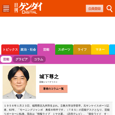
トピックス
政治・社会
芸能
スポーツ
ライフ
マネー
ボートレース
競輪
オートレース
芸能
グラビア
コラム
城下尊之
芸能ジャーナリスト
著者のコラム一覧
１９５６年１月２３日、福岡県北九州市生まれ。立教大学法学部卒。元サンケイスポーツ記
者。82年、「モーニングジャンボ 奥様８時半です」（ＴＢＳ）の芸能デスクとなり、芸能
リポーターに転身。現在は「情報ライブ ミヤネ屋」（読売テレビ）、「朝生ワイド す・