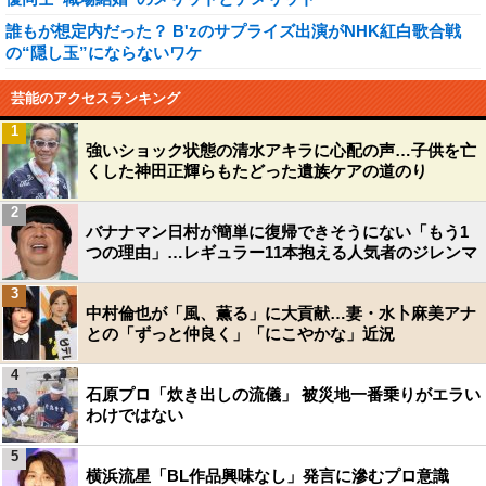
誰もが想定内だった？ B'zのサプライズ出演がNHK紅白歌合戦
の“隠し玉”にならないワケ
芸能のアクセスランキング
1
強いショック状態の清水アキラに心配の声…子供を亡
くした神田正輝らもたどった遺族ケアの道のり
2
バナナマン日村が簡単に復帰できそうにない「もう1
つの理由」…レギュラー11本抱える人気者のジレンマ
3
中村倫也が「風、薫る」に大貢献…妻・水卜麻美アナ
との「ずっと仲良く」「にこやかな」近況
4
石原プロ「炊き出しの流儀」 被災地一番乗りがエラい
わけではない
5
横浜流星「BL作品興味なし」発言に滲むプロ意識