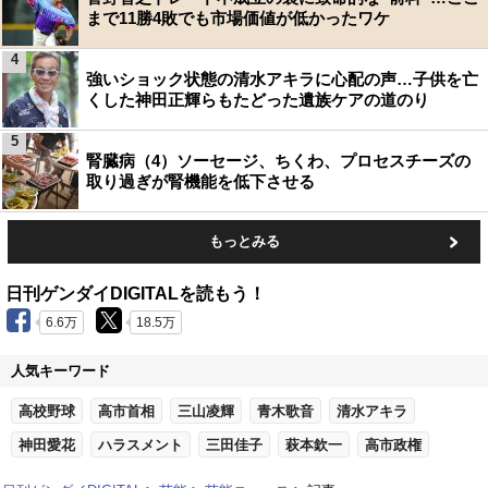
まで11勝4敗でも市場価値が低かったワケ
4
強いショック状態の清水アキラに心配の声…子供を亡
くした神田正輝らもたどった遺族ケアの道のり
5
腎臓病（4）ソーセージ、ちくわ、プロセスチーズの
取り過ぎが腎機能を低下させる
もっとみる
日刊ゲンダイDIGITALを読もう！
6.6万
18.5万
人気キーワード
高校野球
高市首相
三山凌輝
青木歌音
清水アキラ
神田愛花
ハラスメント
三田佳子
萩本欽一
高市政権