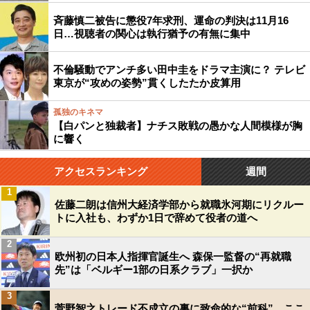
斉藤慎二被告に懲役7年求刑、運命の判決は11月16
日…視聴者の関心は執行猶予の有無に集中
不倫騒動でアンチ多い田中圭をドラマ主演に？ テレビ
東京が“攻めの姿勢”貫くしたたか皮算用
孤独のキネマ
【白パンと独裁者】ナチス敗戦の愚かな人間模様が胸
に響く
アクセスランキング
週間
1
佐藤二朗は信州大経済学部から就職氷河期にリクルー
トに入社も、わずか1日で辞めて役者の道へ
2
欧州初の日本人指揮官誕生へ 森保一監督の“再就職
先”は「ベルギー1部の日系クラブ」一択か
3
菅野智之トレード不成立の裏に致命的な“前科”…ここ