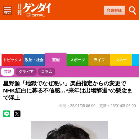
トピックス
政治・社会
芸能
スポーツ
ライフ
マネー
ボートレース
競輪
オートレース
芸能
グラビア
コラム
星野源「地獄でなぜ悪い」楽曲指定からの変更で
NHK紅白に募る不信感…“来年は出場辞退”の懸念ま
で浮上
公開：
25/01/05 06:00
更新：
25/01/05 06:00