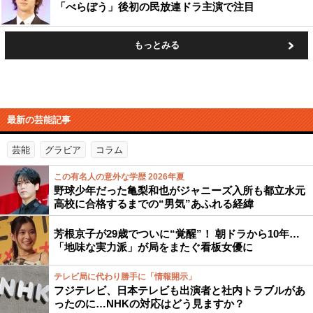
「べらぼう」後初の民放連ドラ主演で注目
もっとみる
最新の芸能記事
芸能
グラビア
コラム
この有名人の意外な学歴 2026年夏
野球少年だった亀梨和也がジャニーズ入所も都立水元
高校に合格するまでの“男気”あふれる経緯
芳根京子が29歳でついに“覚醒”！ 朝ドラから10年…
「地味な実力派」が局をまたぐ看板女優に
テレビ局に代わり勝手に「情報開示」
フジテレビ、日本テレビも出演者と社内トラブルがあ
ったのに…NHKの対応はどう見ますか？