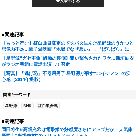
全文表示する
■関連記事
【もっと読む】紅白曲目変更のドタバタ生んだ星野源のうかつと
想像力不足…園子温映画『地獄でなぜ悪い』→『ばらばら』に
【星野源“ガセ不倫”騒動の裏側】狙い撃ちされたワケ…新垣結衣
がラジオ番組に電話出演して否定
【写真】「逃げ恥」不器用男子 星野源が醸す“非イケメン”の安
心感（2014年撮影）
関連キーワード
星野源
NHK
紅白歌合戦
■関連記事
岡田将生&高畑充希は電撃婚で好感度さらにアップだが…人気俳
優同士“職場結婚”のメリットとデメリット