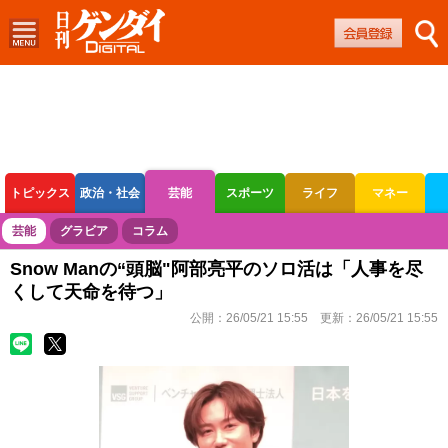
トピックス
政治・社会
芸能
スポーツ
ライフ
マネー
ボートレース
競輪
オートレース
芸能
グラビア
コラム
Snow Manの“頭脳"阿部亮平のソロ活は「人事を尽
くして天命を待つ」
公開：
26/05/21 15:55
更新：
26/05/21 15:55