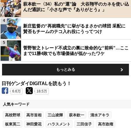
萩本欽一〈34〉私の“運”論 大谷翔平のカネを使い込
んだ通訳に「小さな声で『ありがとう』」
4
新庄監督の“再就職先”に挙がるまさかの球団 采配に
賛否もチームのテコ入れ役にうってつけ
5
菅野智之トレード不成立の裏に致命的な“前科”…ここ
まで11勝4敗でも市場価値が低かったワケ
もっとみる
日刊ゲンダイDIGITALを読もう！
6.6万
18.5万
人気キーワード
高校野球
高市首相
三山凌輝
萩本欽一
清水アキラ
板東英二
神田愛花
ハラスメント
三田佳子
高市政権