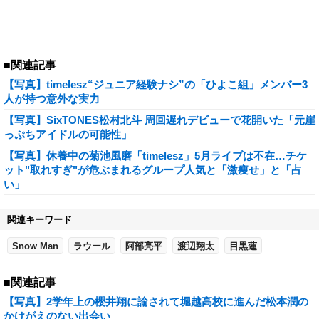
■関連記事
【写真】timelesz“ジュニア経験ナシ”の「ひよこ組」メンバー3
人が持つ意外な実力
【写真】SixTONES松村北斗 周回遅れデビューで花開いた「元崖
っぷちアイドルの可能性」
【写真】休養中の菊池風磨「timelesz」5月ライブは不在…チケ
ット"取れすぎ"が危ぶまれるグループ人気と「激痩せ」と「占
い」
関連キーワード
Snow Man
ラウール
阿部亮平
渡辺翔太
目黒蓮
■関連記事
【写真】2学年上の櫻井翔に諭されて堀越高校に進んだ松本潤の
かけがえのない出会い