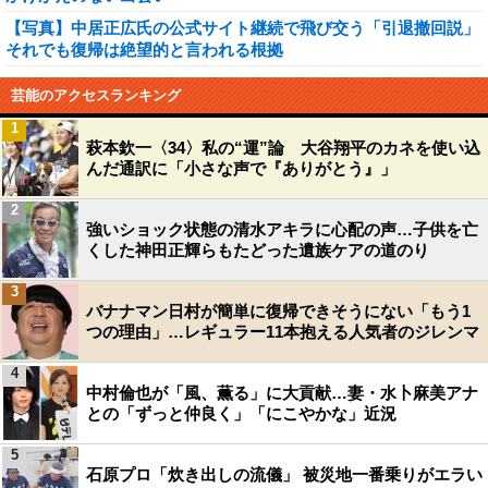
【写真】中居正広氏の公式サイト継続で飛び交う「引退撤回説」
それでも復帰は絶望的と言われる根拠
芸能のアクセスランキング
1
萩本欽一〈34〉私の“運”論 大谷翔平のカネを使い込
んだ通訳に「小さな声で『ありがとう』」
2
強いショック状態の清水アキラに心配の声…子供を亡
くした神田正輝らもたどった遺族ケアの道のり
3
バナナマン日村が簡単に復帰できそうにない「もう1
つの理由」…レギュラー11本抱える人気者のジレンマ
4
中村倫也が「風、薫る」に大貢献…妻・水卜麻美アナ
との「ずっと仲良く」「にこやかな」近況
5
石原プロ「炊き出しの流儀」 被災地一番乗りがエラい