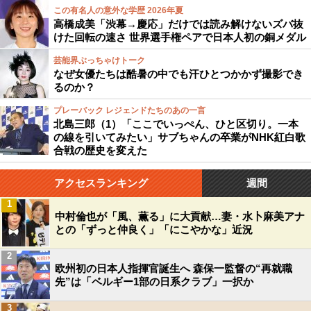
この有名人の意外な学歴 2026年夏
高橋成美「渋幕→慶応」だけでは読み解けないズバ抜
けた回転の速さ 世界選手権ペアで日本人初の銅メダル
芸能界ぶっちゃけトーク
なぜ女優たちは酷暑の中でも汗ひとつかかず撮影でき
るのか？
プレーバック レジェンドたちのあの一言
北島三郎（1）「ここでいっぺん、ひと区切り。一本
の線を引いてみたい」サブちゃんの卒業がNHK紅白歌
合戦の歴史を変えた
アクセスランキング
週間
1
中村倫也が「風、薫る」に大貢献…妻・水卜麻美アナ
との「ずっと仲良く」「にこやかな」近況
2
欧州初の日本人指揮官誕生へ 森保一監督の“再就職
先”は「ベルギー1部の日系クラブ」一択か
3