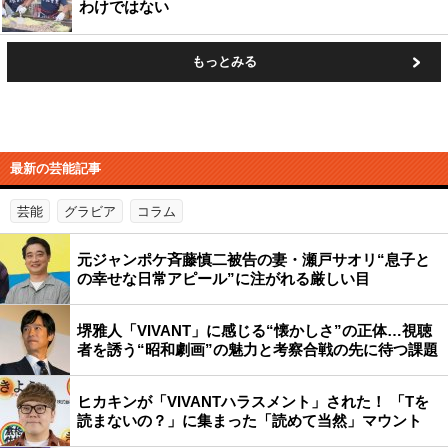
わけではない
もっとみる
最新の芸能記事
芸能
グラビア
コラム
元ジャンポケ斉藤慎二被告の妻・瀬戸サオリ“息子と
の幸せな日常アピール”に注がれる厳しい目
堺雅人「VIVANT」に感じる“懐かしさ”の正体…視聴
者を誘う“昭和劇画”の魅力と考察合戦の先に待つ課題
ヒカキンが「VIVANTハラスメント」された！ 「Tを
読まないの？」に集まった「読めて当然」マウント