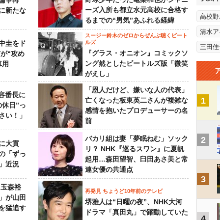
論争再
ーズ入所も都立水元高校に合格す
に新たな
高校野
るまでの“男気”あふれる経緯
清水ア
スージー鈴木のゼロからぜんぶ聴くビート
中圭をド
ルズ
三田佳
『グラス・オニオン』コミックソ
が“攻め
ング然としたビートルズ版「微笑
算用
がえし」
「恩人だけど、嫌いな人の代表」
美容番長に
1
亡くなった板東英二さんが複雑な
の休日”っ
感情を抱いたプロデューサーの名
さい！」
前
バカリ組は妻「夢眠ねむ」ソック
2
に大貢
リ？ NHK『巡るスワン』に夏帆
の「ずっ
起用…森田望智、臼田あさ美と常
」近況
連女優の共通点
3
 玉森裕
再発見 ちょうど10年前のテレビ
」が山田
堺雅人は“日曜の夜”、NHK大河
を猛追す
ドラマ「真田丸」で躍動していた
4