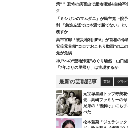
策”？ 恐怖の病害虫で産地壊滅&自給率
ク
「ミシガンのマムダニ」が民主党上院予
利 「急進左派では本選で勝てない」と
覆すか
高市官邸「被災地利用PV」が首相の命
安倍元首相“コロナおこもり動画”の二
党が危惧
神戸への“聖地帰還”めぐり騒然…山口
「7年ぶりの里帰り」は実現するか
最新の芸能記事
芸能
グラビ
元宝塚星組トップ寿美花
去…高嶋ファミリーの母
兄弟の「雪解け」にも手
べた
松本若菜「ジュラシック