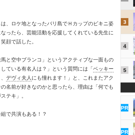
3
は、ロケ地となったバリ島でＨカップのビキニ姿
になったら、芸能活動を応援してくれている先生に
と笑顔で話した。
4
馬と空中ブランコ」というアクティブな一面もの
としている有名人は？」という質問には「
ベッキー
5
と、
デヴィ夫人
にも憧れます！」と、これまたアク
ナの名前が好きなのかと思ったら、理由は「何でも
がステキ」。
PR
組で共演もある！？
PR