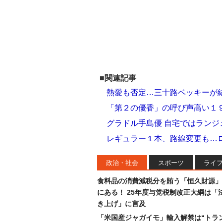
■関連記事
熱愛も否定…三十路ベッキーが
「第２の優香」の呼び声高い１
グラドル手島優 自宅ではランジ
レギュラー１本、路線変更も…
政治・社会
スポーツ
ライ
食料品の消費減税分を賄う「恒久財源」
にある！ 25年度与党税制改正大綱は「
き上げ」に言及
「米国産ジャガイモ」輸入解禁は“トラ