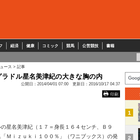
フ
経済
健康
コミック
競馬
公営競技
書籍
ュース
記事
グラドル星名美津紀の大きな胸の内
公開日：
2014/04/01 07:00
更新日：
2016/10/17 04:37
印刷
1
の星名美津紀（１７＝身長１６４センチ、Ｂ９
集「Ｍｉｚｕｋｉ１００％」（ワニブックス）の発
2