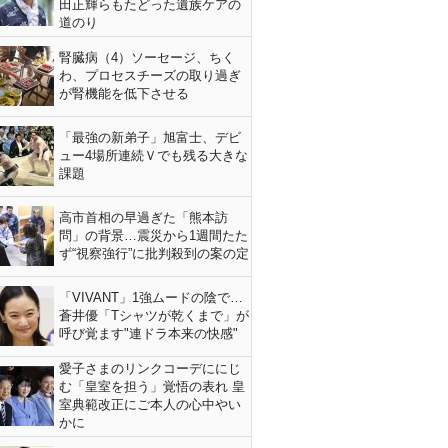
田正輝らもたどった遺族ケアの
道のり
腎臓病（4）ソーセージ、ちく
わ、プロセスチーズの取り過ぎ
が腎機能を低下させる
「最強の新弟子」旭富士、デビ
ュー4場所連続Ｖでも残る大きな
課題
高市首相の早過ぎた「熊本訪
問」の背景…震災から1週間たた
ず“視察強行”に批判殺到の案の定
「VIVANT」1強ムードの陰で…
蒼井優「Tシャツが乾くまで」が
呼び覚ます"連ドラ本来の快感"
愛子さまのリンクコーデににじ
む「皇室を担う」覚悟の表れ 皇
室典範改正にご本人の心中やい
かに