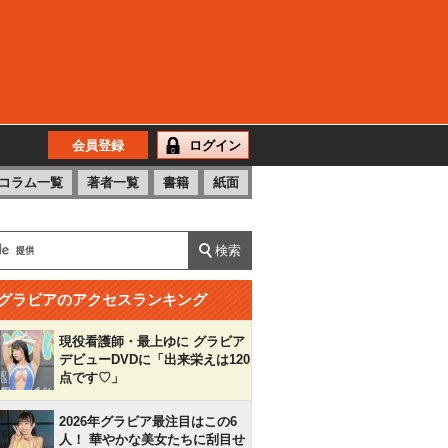
会員登録
ログイン
コラム一覧
著者一覧
書籍
紙面
グラビアのアクセスランキング
現役看護師・最上ゆに グラビア
デビューDVDに「出来栄えは120
点です♡」
2026年グラビア最注目はこの6
人！ 華やかな美女たちに刮目せ