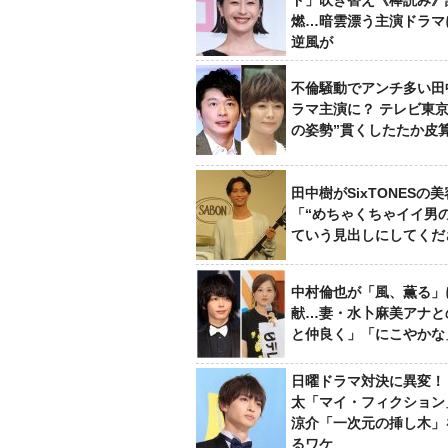
ド」吹き替え《棒読み》
燃…暗雲漂う主演ドラマ
逆風が
不倫騒動でアンチ多い田
ラマ主演に？ テレビ東京
の姿勢”貫くしたたか皮
田中樹がSixTONESの
「“めちゃくちゃイイ男
ていう見出しにしてくだ
中村倫也が「風、薫る」
献…妻・水卜麻美アナと
と仲良く」「にこやかな
日曜ドラマ対決に異変！
太「マイ・フィクション
涼介「一次元の挿し木」
るワケ