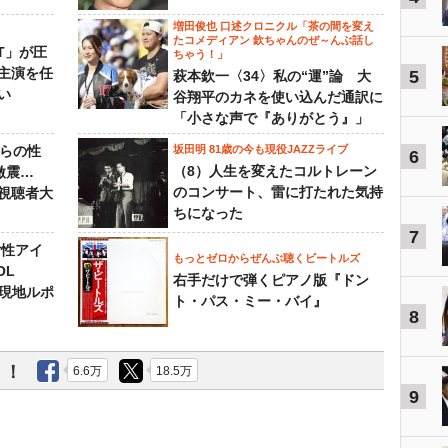
増田俊也 口述クロニクル「茶の間を変え
たコメディアン 欽ちゃんのぜ～んぶ話し
NT」が圧
ちゃう！」
主演を任
5
萩本欽一〈34〉私の“運”論 大
い
谷翔平のカネを使い込んだ通訳に
「小さな声で『ありがとう』」
からの性
坂田明 81歳の今も現役JAZZライブ
6
（8）人生を変えたコルトレーン
激震…
のコンサート、雷に打たれた気持
視聴者大
ちになった
7
女性アイ
もっとゼロからぜんぶ聴くビートルズ
OL
右手だけで弾くピアノ版『ドン
～現地ルポ
ト・パス・ミー・バイ』
8
う！
6.6万
18.5万
9