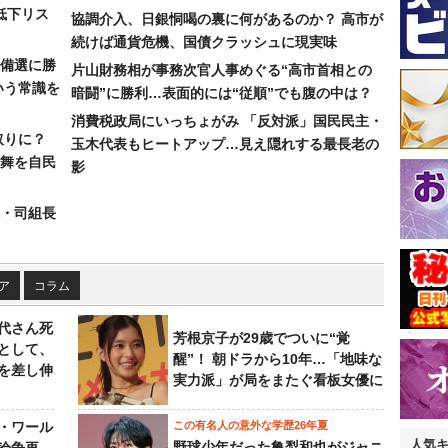
低下リス
協調介入、日銀恫喝の裏に何があるのか？ 高市が
続けば通貨危機、国債クラッシュに現実味
備選に勝
片山財務相が事務次官人事めぐる“高市首相との
いう常識を
暗闘”に勝利…表面的には“従順”でも腹の中は？
消費税政局にいっちょがみ 「反対派」国民民主・
取りに？
玉木代表もヒートアップ…見え隠れする最長老の
の舞を自民
影
組・司組長
ア
コラム
代さん死
芳根京子が29歳でついに“覚
として、
醒”！ 朝ドラから10年…「地味な
を差し伸
実力派」が局をまたぐ看板女優に
・ワール
この有名人の意外な学歴26年夏
人気
野球少年だった亀梨和也がジャニ