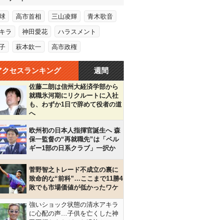
球
高市首相
三山凌輝
青木歌音
キラ
神田愛花
ハラスメント
子
萩本欽一
高市政権
アクセスランキング
週間
佐藤二朗は信州大経済学部から
就職氷河期にリクルートに入社
も、わずか1日で辞めて役者の道
へ
欧州初の日本人指揮官誕生へ 森
保一監督の“再就職先”は「ベル
ギー1部の日系クラブ」一択か
菅野智之トレード不成立の裏に
致命的な“前科”…ここまで11勝4
敗でも市場価値が低かったワケ
強いショック状態の清水アキラ
に心配の声…子供を亡くした神