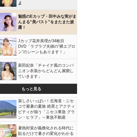
よ
魅惑のEカップ・田中みな実がま
んまる“美バスト”をまたまた披
露！
Jカップ花井美理が34枚目
DVD「ラブラブ夫婦の“裸エプロ
ン”のシーンもあります！」
新田妃奈「チャイナ風のコンパ
ニオン衣装からどんどん展開し
ていきます」
もっと見る
楽しさいっぱい！北海道・ニセ
コで避暑の夏旅 絶景とアクティ
ビティが揃う「ニセコ東急 グラ
ン・ヒラフ」～東急不動産
暑熱対策が義務化される時代に
貼るだけで暑さの変化がわかる