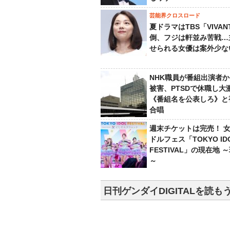
芸能界クロスロード
夏ドラマはTBS「VIVA
倒、フジは軒並み苦戦…
せられる女優は案外少な
NHK職員が番組出演者
被害、PTSDで休職し大
《番組名を公表しろ》と
合唱
週末チケットは完売！ 
ドルフェス「TOKYO ID
FESTIVAL」の現在地 
～
日刊ゲンダイDIGITALを読も