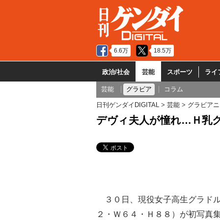
6.6万
18.5万
政治/社会
芸能
スポーツ
ライ
芸能
グラビア
コラム
日刊ゲンダイDIGITAL
芸能
グラビアニ
デヴィ夫人が憧れ…Ｈ乳
３０日、現役女子高生グラドル
２・Ｗ６４・Ｈ８８）が初写真