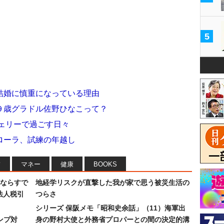
5
結婚に慎重になっている理由
９歳グラドル佐野ひなこって？
ェリーで過ごす日々
ローラ、試練の年越し
フ
マネー
健康
BOOKS
ならすで
地経学リスクが直撃した我が家で思う被災生活の
法人税引
つらさ
シリーズ 保阪メモ「昭和史余話」（11）海軍出
ンプ対
身の野村大使と外務省プロパーとの間の決定的溝