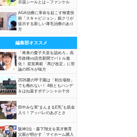
示温シールとは～ファンケル
AGA治療に革命を起こす検査技
術「スキャビジョン」銀クリが
提示する新しい薄毛治療のあり
方
編集部オススメ
「将来の愛子天皇を認めろ」高
市政権vs読売新聞でバトル激
化！ 皇室典範「再び改定」に世
論の85％が味方
2026夏の甲子園は「初出場校」
でも侮れない！ 4校ともハンデ
をはね返すポテンシャル十分
田中みな実“まんまるE乳”も筋金
入り！アッパレのあざとさ
阪神1位・森下翔太を英才教育
父親が明かす「マイホーム購入