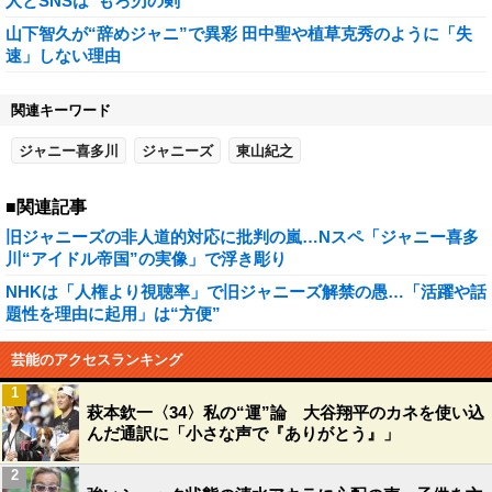
人とSNSは“もろ刃の剣”
山下智久が“辞めジャニ”で異彩 田中聖や植草克秀のように「失
速」しない理由
関連キーワード
ジャニー喜多川
ジャニーズ
東山紀之
■関連記事
旧ジャニーズの非人道的対応に批判の嵐…Nスペ「ジャニー喜多
川“アイドル帝国”の実像」で浮き彫り
NHKは「人権より視聴率」で旧ジャニーズ解禁の愚…「活躍や話
題性を理由に起用」は“方便”
芸能のアクセスランキング
1
萩本欽一〈34〉私の“運”論 大谷翔平のカネを使い込
んだ通訳に「小さな声で『ありがとう』」
2