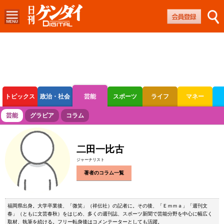
トピックス
政治・社会
芸能
スポーツ
ライフ
マネー
ボートレース
競輪
オートレース
芸能
グラビア
コラム
二田一比古
ジャーナリスト
著者のコラム一覧
福岡県出身。大学卒業後、「微笑」（祥伝社）の記者に。その後、「Ｅｍｍａ」「週刊文
春」（ともに文芸春秋）をはじめ、多くの週刊誌、スポーツ新聞で芸能分野を中心に幅広く
取材、執筆を続ける。フリー転身後はコメンテーターとしても活躍。