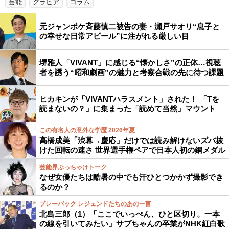
芸能
グラビア
コラム
元ジャンポケ斉藤慎二被告の妻・瀬戸サオリ“息子と
の幸せな日常アピール”に注がれる厳しい目
堺雅人「VIVANT」に感じる“懐かしさ”の正体…視聴
者を誘う“昭和劇画”の魅力と考察合戦の先に待つ課題
ヒカキンが「VIVANTハラスメント」された！ 「Tを
読まないの？」に集まった「読めて当然」マウント
この有名人の意外な学歴 2026年夏
高橋成美「渋幕→慶応」だけでは読み解けないズバ抜
けた回転の速さ 世界選手権ペアで日本人初の銅メダル
芸能界ぶっちゃけトーク
なぜ女優たちは酷暑の中でも汗ひとつかかず撮影でき
るのか？
プレーバック レジェンドたちのあの一言
北島三郎（1）「ここでいっぺん、ひと区切り。一本
の線を引いてみたい」サブちゃんの卒業がNHK紅白歌