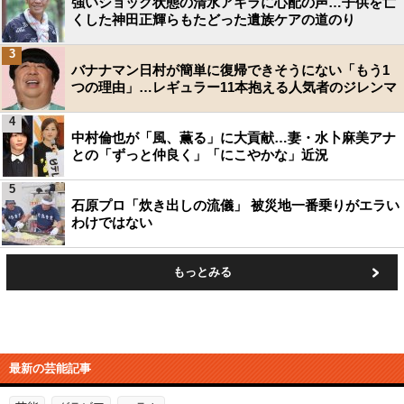
強いショック状態の清水アキラに心配の声…子供を亡
くした神田正輝らもたどった遺族ケアの道のり
3
バナナマン日村が簡単に復帰できそうにない「もう1
つの理由」…レギュラー11本抱える人気者のジレンマ
4
中村倫也が「風、薫る」に大貢献…妻・水卜麻美アナ
との「ずっと仲良く」「にこやかな」近況
5
石原プロ「炊き出しの流儀」 被災地一番乗りがエラい
わけではない
もっとみる
最新の芸能記事