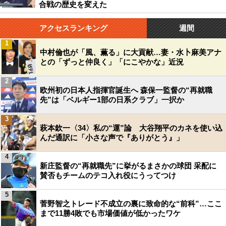
合戦の歴史を変えた
アクセスランキング
週間
1
中村倫也が「風、薫る」に大貢献…妻・水卜麻美アナ
との「ずっと仲良く」「にこやかな」近況
2
欧州初の日本人指揮官誕生へ 森保一監督の“再就職
先”は「ベルギー1部の日系クラブ」一択か
3
萩本欽一〈34〉私の“運”論 大谷翔平のカネを使い込
んだ通訳に「小さな声で『ありがとう』」
4
新庄監督の“再就職先”に挙がるまさかの球団 采配に
賛否もチームのテコ入れ役にうってつけ
5
菅野智之トレード不成立の裏に致命的な“前科”…ここ
まで11勝4敗でも市場価値が低かったワケ