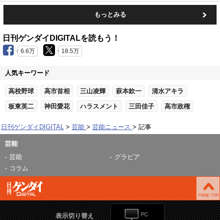
もっとみる
日刊ゲンダイDIGITALを読もう！
6.6万
18.5万
人気キーワード
高校野球
高市首相
三山凌輝
萩本欽一
清水アキラ
板東英二
神田愛花
ハラスメント
三田佳子
高市政権
日刊ゲンダイDIGITAL
芸能
芸能ニュース
記事
芸能
芸能
グラビア
コラム
表示切り替え