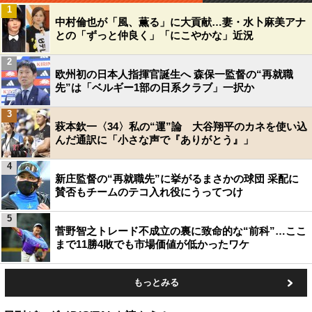
1
中村倫也が「風、薫る」に大貢献…妻・水卜麻美アナ
との「ずっと仲良く」「にこやかな」近況
2
欧州初の日本人指揮官誕生へ 森保一監督の“再就職
先”は「ベルギー1部の日系クラブ」一択か
3
萩本欽一〈34〉私の“運”論 大谷翔平のカネを使い込
んだ通訳に「小さな声で『ありがとう』」
4
新庄監督の“再就職先”に挙がるまさかの球団 采配に
賛否もチームのテコ入れ役にうってつけ
5
菅野智之トレード不成立の裏に致命的な“前科”…ここ
まで11勝4敗でも市場価値が低かったワケ
もっとみる