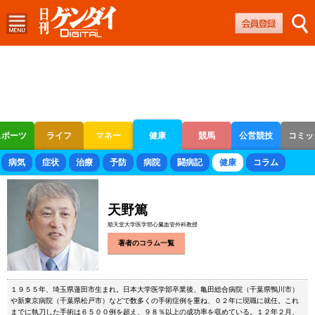
スポーツ
ライフ
マネー
健康
競馬
公営競技
コミッ
ボートレース
競輪
オートレース
病気
症状
治療
予防
病院
闘病記
健康
コラム
天野篤
順天堂大学医学部心臓血管外科教授
著者のコラム一覧
１９５５年、埼玉県蓮田市生まれ。日本大学医学部卒業後、亀田総合病院（千葉県鴨川市）
や新東京病院（千葉県松戸市）などで数多くの手術症例を重ね、０２年に現職に就任。これ
までに執刀した手術は６５００例を超え、９８％以上の成功率を収めている。１２年２月、