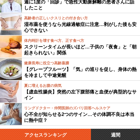
週に1度の「回診」で急性大動脈解離の患者さんに話
したこと
高齢者の正しいクスリとの付き合い方
湿布薬を使うなら光線過敏症に注意…剥がした後も安
心できない
体内時計を壊す食べ方、正す食べ方
スクリーンタイムが長いほど…子供の「夜食」と「朝
起きられない」関係
健康長寿に役立つ高齢薬膳
【グレープフルーツ】「気」の巡りを促し、身体の熱
を冷まして中途覚醒
夏に増えるお腹の病気
【虚血性腸炎】突然の左下腹部痛と血便が典型的なサ
イン
リングドクター・仲間医師のズバリ回答ヘルスケア
心不全が知らせる2つのサイン…その体調不良は本当
に熱中症？
アクセスランキング
週間