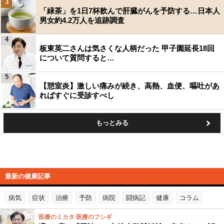
3
「緑茶」を1日7杯飲んで肝臓がんを予防する…日本人
男女約4.2万人を追跡調査
4
板東英二さんは気さくな人柄だった 甲子園延長18回
について質問すると…
5
【憩室炎】激しい痛みが続き、高熱、血便、嘔吐があ
ればすぐに受診すべし
もっとみる
最新の健康記事
病気
症状
治療
予防
病院
闘病記
健康
コラム
医療のミカタ 医療のフシギ