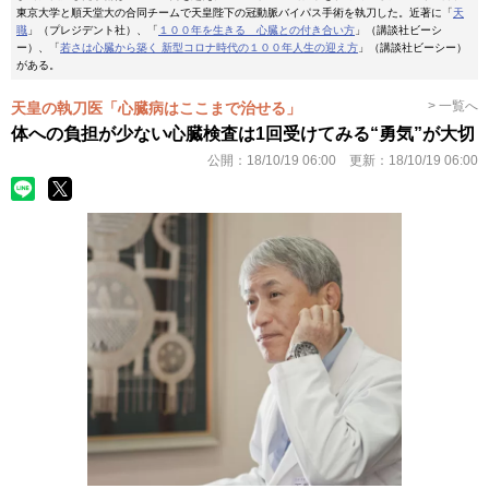
東京大学と順天堂大の合同チームで天皇陛下の冠動脈バイパス手術を執刀した。近著に「
天
職
」（プレジデント社）、「
１００年を生きる 心臓との付き合い方
」（講談社ビーシ
ー）、「
若さは心臓から築く 新型コロナ時代の１００年人生の迎え方
」（講談社ビーシー）
がある。
> 一覧へ
天皇の執刀医「心臓病はここまで治せる」
体への負担が少ない心臓検査は1回受けてみる“勇気”が大切
公開：
18/10/19 06:00
更新：
18/10/19 06:00