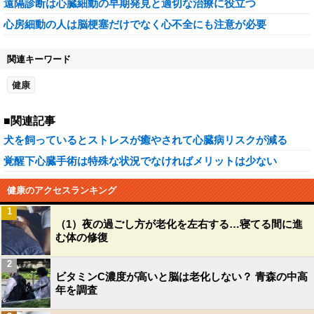
遠隔診断は心臓細動の早期発見と適切な治療に役立つ
心房細動の人は脳梗塞だけでなく心不全にも注意が必要
関連キーワード
健康
■関連記事
犬を飼っているとストレスが癒やされて心臓病リスクが減る
覚醒下心臓手術は特殊な状況でなければメリットは少ない
健康のアクセスランキング
1
（1）夜の過ごし方が老化を左右する…寝てる間に進
む体の修復
2
ビタミンC濃度が高いと脳は老化しない？ 青森の中高
年を調査