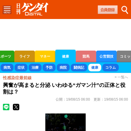
スポーツ
ライフ
マネー
健康
競馬
公営競技
コミッ
ボートレース
競輪
オートレース
病気
症状
治療
予防
病院
闘病記
健康
コラム
> 一覧へ
性感染症最前線
興奮が高まると分泌 いわゆる“ガマン汁”の正体と役
割は？
公開：
19/08/15 06:00
更新：
19/08/15 06:00