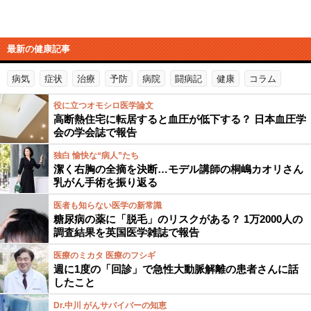
最新の健康記事
病気
症状
治療
予防
病院
闘病記
健康
コラム
役に立つオモシロ医学論文
高断熱住宅に転居すると血圧が低下する？ 日本血圧学
会の学会誌で報告
独白 愉快な“病人”たち
潔く右胸の全摘を決断…モデル講師の桐嶋カオリさん
乳がん手術を振り返る
医者も知らない医学の新常識
糖尿病の薬に「脱毛」のリスクがある？ 1万2000人の
調査結果を英国医学雑誌で報告
医療のミカタ 医療のフシギ
週に1度の「回診」で急性大動脈解離の患者さんに話
したこと
Dr.中川 がんサバイバーの知恵