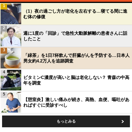
1
（1）夜の過ごし方が老化を左右する…寝てる間に進
む体の修復
2
週に1度の「回診」で急性大動脈解離の患者さんに話
したこと
3
「緑茶」を1日7杯飲んで肝臓がんを予防する…日本人
男女約4.2万人を追跡調査
4
ビタミンC濃度が高いと脳は老化しない？ 青森の中高
年を調査
5
【憩室炎】激しい痛みが続き、高熱、血便、嘔吐があ
ればすぐに受診すべし
もっとみる