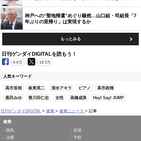
5
神戸への“聖地帰還”めぐり騒然…山口組・司組長「7
年ぶりの里帰り」は実現するか
もっとみる
日刊ゲンダイDIGITALを読もう！
6.6万
18.5万
人気キーワード
高市首相
板東英二
清水アキラ
ピアノ
高市政権
黒田みゆ
黄川田仁志
女性
高橋成美
Hey! Say! JUMP
日刊ゲンダイDIGITAL
健康
健康ニュース
記事
健康
病気
症状
治療
予防