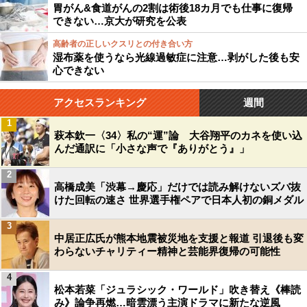
胃がん&食道がんの2割は術後18カ月でも仕事に復帰
できない…京大が研究を公表
高齢者の正しいクスリとの付き合い方
湿布薬を使うなら光線過敏症に注意…剥がした後も安
心できない
アクセスランキング
週間
1
萩本欽一〈34〉私の“運”論 大谷翔平のカネを使い込
んだ通訳に「小さな声で『ありがとう』」
2
高橋成美「渋幕→慶応」だけでは読み解けないズバ抜
けた回転の速さ 世界選手権ペアで日本人初の銅メダル
3
中居正広氏が熊本地震被災地を支援と報道 引退後も変
わらないチャリティー精神と芸能界復帰の可能性
4
松本若菜「ジュラシック・ワールド」吹き替え《棒読
み》論争再燃…暗雲漂う主演ドラマに新たな逆風