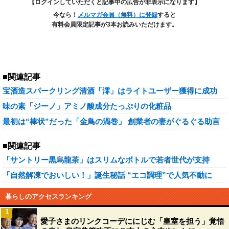
【ログインしていただくと記事中の広告が非表示になります】
今なら！
メルマガ会員（無料）に登録
すると
有料会員限定記事が3本お読みいただけます。
■関連記事
宝酒造スパークリング清酒「澪」はライトユーザー獲得に成功
味の素「ジーノ」アミノ酸成分たっぷりの化粧品
最初は“棒状”だった「金鳥の渦巻」 創業者の妻がぐるぐる助言
■関連記事
「サントリー黒烏龍茶」はスリムなボトルで若者世代が支持
「自然解凍でおいしい！」誕生秘話 “エコ調理”で人気不動に
暮らしのアクセスランキング
1
愛子さまのリンクコーデににじむ「皇室を担う」覚悟