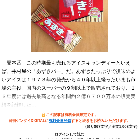
夏本番。この時期最も売れるアイスキャンディーといえ
ば、井村屋の「あずきバー」だ。あずきたっぷりで後味のよ
いアイスは１９７３年の発売から４０年以上経ったいまも市
場の主役。国内のスーパーの９割以上で販売されており、１
３年度には過去最高となる年間約２億６７００万本の販売実
績を記録した…
この記事は有料会員限定です。
日刊ゲンダイDIGITALに
有料会員登録
すると続きをお読みいただけます。
(残り867文字／全文1,008文字)
ログインして読む