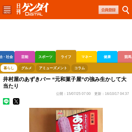
治・社会
芸能
スポーツ
ライフ
マネー
健康
競馬
ボートレース
競輪
オートレース
暮らし
グルメ
アミューズメント
コラム
井村屋のあずきバー “元和菓子屋”の強み生かして大
当たり
公開：
15/07/25 07:00
更新：
16/10/17 04:37