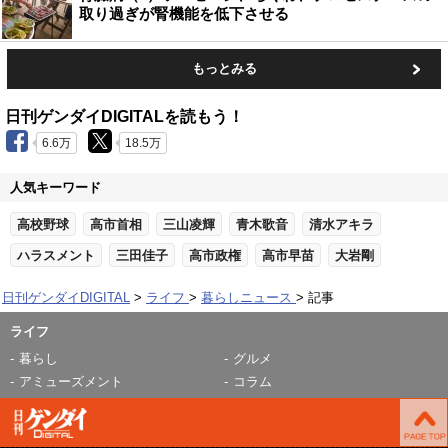
取り過ぎが腎機能を低下させる
もっとみる
日刊ゲンダイDIGITALを読もう！
6.6万
18.5万
人気キーワード
高校野球
高市首相
三山凌輝
青木歌音
清水アキラ
ハラスメント
三田佳子
高市政権
高市早苗
大岩剛
日刊ゲンダイDIGITAL
ライフ
暮らしニュース
記事
ライフ
暮らし
グルメ
アミューズメント
コラム