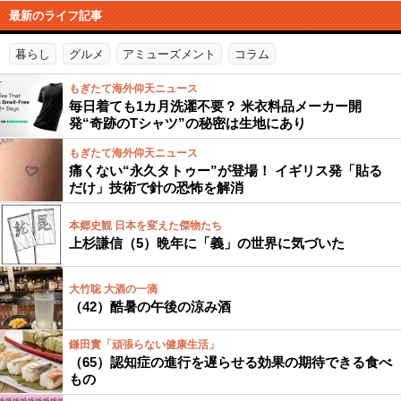
最新のライフ記事
暮らし
グルメ
アミューズメント
コラム
もぎたて海外仰天ニュース
毎日着ても1カ月洗濯不要？ 米衣料品メーカー開
発“奇跡のTシャツ”の秘密は生地にあり
もぎたて海外仰天ニュース
痛くない“永久タトゥー”が登場！ イギリス発「貼る
だけ」技術で針の恐怖を解消
本郷史観 日本を変えた傑物たち
上杉謙信（5）晩年に「義」の世界に気づいた
大竹聡 大酒の一滴
（42）酷暑の午後の涼み酒
鎌田實「頑張らない健康生活」
（65）認知症の進行を遅らせる効果の期待できる食べ
もの