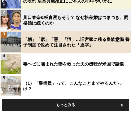
の表れ 皇室典範改正にご本人の心中やいかに
2
川口春奈&板倉滉もそう？ なぜ格差婚はつまづき、同
格婚は続くのか
3
「朝」「彦」「憲」「恒」…旧宮家に残る皇族意識 養
子制度で改めて注目された「通字」
4
毒ヘビに噛まれた妻を救った夫の機転が米国で話題
5
（1）「警備員」って、こんなことまでやるんだっ
け？
もっとみる