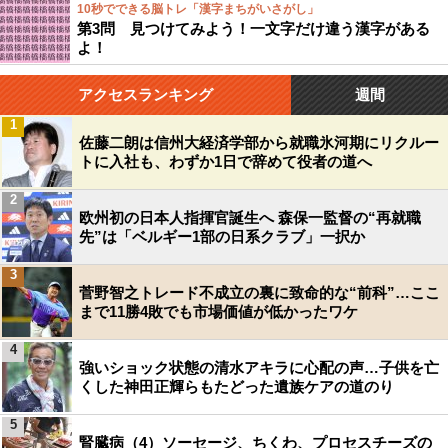
10秒でできる脳トレ「漢字まちがいさがし」
第3問 見つけてみよう！一文字だけ違う漢字がある
よ！
アクセスランキング
週間
1
佐藤二朗は信州大経済学部から就職氷河期にリクルー
トに入社も、わずか1日で辞めて役者の道へ
2
欧州初の日本人指揮官誕生へ 森保一監督の“再就職
先”は「ベルギー1部の日系クラブ」一択か
3
菅野智之トレード不成立の裏に致命的な“前科”…ここ
まで11勝4敗でも市場価値が低かったワケ
4
強いショック状態の清水アキラに心配の声…子供を亡
くした神田正輝らもたどった遺族ケアの道のり
5
腎臓病（4）ソーセージ、ちくわ、プロセスチーズの