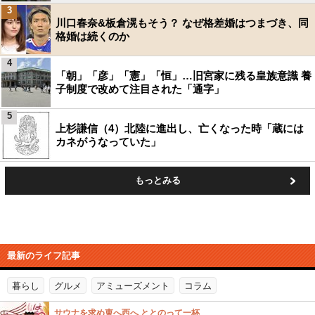
3
川口春奈&板倉滉もそう？ なぜ格差婚はつまづき、同
格婚は続くのか
4
「朝」「彦」「憲」「恒」…旧宮家に残る皇族意識 養
子制度で改めて注目された「通字」
5
上杉謙信（4）北陸に進出し、亡くなった時「蔵には
カネがうなっていた」
もっとみる
最新のライフ記事
暮らし
グルメ
アミューズメント
コラム
サウナを求め東へ西へ ととのって一杯