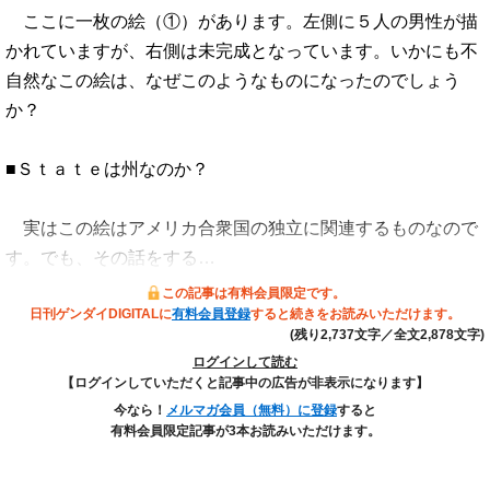
ここに一枚の絵（①）があります。左側に５人の男性が描
かれていますが、右側は未完成となっています。いかにも不
自然なこの絵は、なぜこのようなものになったのでしょう
か？
■Ｓｔａｔｅは州なのか？
実はこの絵はアメリカ合衆国の独立に関連するものなので
す。でも、その話をする…
この記事は有料会員限定です。
日刊ゲンダイDIGITALに
有料会員登録
すると続きをお読みいただけます。
(残り2,737文字／全文2,878文字)
ログインして読む
【ログインしていただくと記事中の広告が非表示になります】
今なら！
メルマガ会員（無料）に登録
すると
有料会員限定記事が3本お読みいただけます。