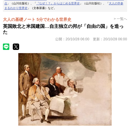
点
」（山川出版社）、「
『なぜ！？』からはじめる世界史
」（山川出版社）、「
大人の学参
まるわかり世界史
」（文春新書）など。
> 一覧へ
大人の基礎ノート 5分でわかる世界史
英国敗北と米国建国…自主独立の邦が「自由の国」を造っ
た
公開：
20/10/28 06:00
更新：
20/10/28 06:00