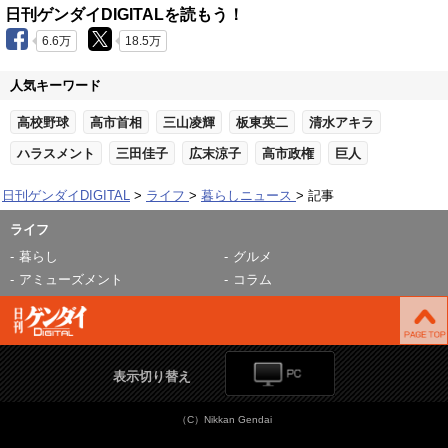
日刊ゲンダイDIGITALを読もう！
6.6万
18.5万
人気キーワード
高校野球
高市首相
三山凌輝
板東英二
清水アキラ
ハラスメント
三田佳子
広末涼子
高市政権
巨人
日刊ゲンダイDIGITAL
ライフ
暮らしニュース
記事
ライフ
暮らし
グルメ
アミューズメント
コラム
表示切り替え
（C）Nikkan Gendai