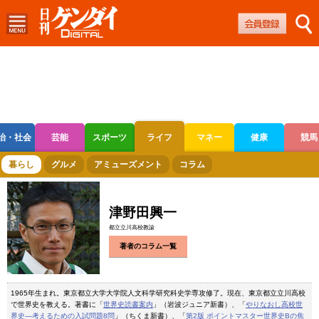
治・社会
芸能
スポーツ
ライフ
マネー
健康
競馬
ボートレース
競輪
オートレース
暮らし
グルメ
アミューズメント
コラム
津野田興一
都立立川高校教諭
著者のコラム一覧
1965年生まれ。東京都立大学大学院人文科学研究科史学専攻修了。現在、東京都立立川高校
で世界史を教える。著書に「
世界史読書案内
」（岩波ジュニア新書）、「
やりなおし高校世
界史―考えるための入試問題8問
」（ちくま新書）、「
第2版 ポイントマスター世界史Bの焦