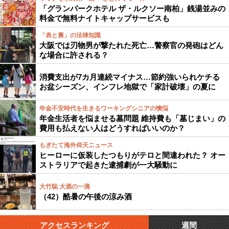
「グランパークホテル ザ・ルクソー南柏」銭湯並みの
料金で無料ナイトキャップサービスも
「表と裏」の法律知識
大阪では刃物男が撃たれた死亡…警察官の発砲はどん
な場合に許される？
消費支出が7カ月連続マイナス…節約強いられケチる
お盆シーズン、インフレ地獄で「家計破壊」の夏に
年金不安時代を生きるワーキングシニアの懊悩
年金生活者を悩ませる墓問題 維持費も「墓じまい」の
費用も払えない人はどうすればいいのか？
もぎたて海外仰天ニュース
ヒーローに仮装したつもりがテロと間違われた？ オー
ストラリアで起きた逮捕劇が一大騒動に
大竹聡 大酒の一滴
（42）酷暑の午後の涼み酒
アクセスランキング
週間