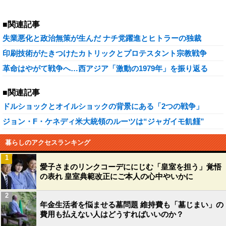
■関連記事
失業悪化と政治無策が生んだ ナチ党躍進とヒトラーの独裁
印刷技術がたきつけたカトリックとプロテスタント宗教戦争
革命はやがて戦争へ…西アジア「激動の1979年」を振り返る
■関連記事
ドルショックとオイルショックの背景にある「2つの戦争」
ジョン・F・ケネディ米大統領のルーツは“ジャガイモ飢饉”
暮らしのアクセスランキング
1
愛子さまのリンクコーデににじむ「皇室を担う」覚悟
の表れ 皇室典範改正にご本人の心中やいかに
2
年金生活者を悩ませる墓問題 維持費も「墓じまい」の
費用も払えない人はどうすればいいのか？