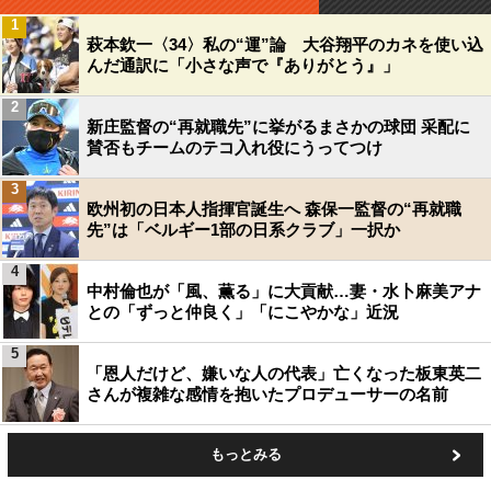
1
萩本欽一〈34〉私の“運”論 大谷翔平のカネを使い込
んだ通訳に「小さな声で『ありがとう』」
2
新庄監督の“再就職先”に挙がるまさかの球団 采配に
賛否もチームのテコ入れ役にうってつけ
3
欧州初の日本人指揮官誕生へ 森保一監督の“再就職
先”は「ベルギー1部の日系クラブ」一択か
4
中村倫也が「風、薫る」に大貢献…妻・水卜麻美アナ
との「ずっと仲良く」「にこやかな」近況
5
「恩人だけど、嫌いな人の代表」亡くなった板東英二
さんが複雑な感情を抱いたプロデューサーの名前
もっとみる