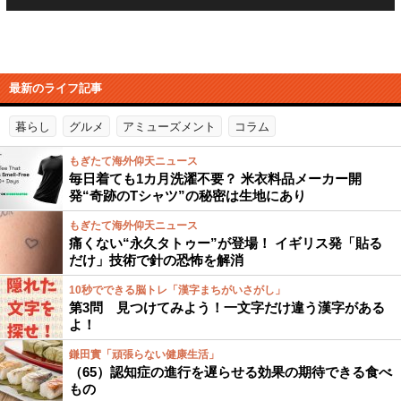
最新のライフ記事
暮らし
グルメ
アミューズメント
コラム
もぎたて海外仰天ニュース
毎日着ても1カ月洗濯不要？ 米衣料品メーカー開
発“奇跡のTシャツ”の秘密は生地にあり
もぎたて海外仰天ニュース
痛くない“永久タトゥー”が登場！ イギリス発「貼る
だけ」技術で針の恐怖を解消
10秒でできる脳トレ「漢字まちがいさがし」
第3問 見つけてみよう！一文字だけ違う漢字がある
よ！
鎌田實「頑張らない健康生活」
（65）認知症の進行を遅らせる効果の期待できる食べ
もの