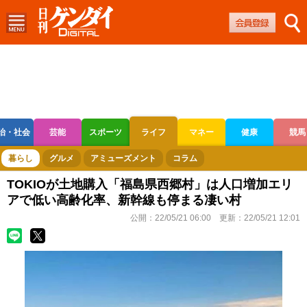
治・社会
芸能
スポーツ
ライフ
マネー
健康
競馬
ボートレース
競輪
オートレース
暮らし
グルメ
アミューズメント
コラム
TOKIOが土地購入「福島県西郷村」は人口増加エリ
アで低い高齢化率、新幹線も停まる凄い村
公開：
22/05/21 06:00
更新：
22/05/21 12:01