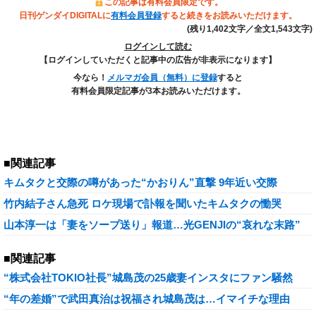
この記事は有料会員限定です。
日刊ゲンダイDIGITALに
有料会員登録
すると続きをお読みいただけます。
(残り1,402文字／全文1,543文字)
ログインして読む
【ログインしていただくと記事中の広告が非表示になります】
今なら！
メルマガ会員（無料）に登録
すると
有料会員限定記事が3本お読みいただけます。
■関連記事
キムタクと交際の噂があった“かおりん”直撃 9年近い交際
竹内結子さん急死 ロケ現場で訃報を聞いたキムタクの慟哭
山本淳一は「妻をソープ送り」報道…光GENJIの“哀れな末路”
■関連記事
“株式会社TOKIO社長”城島茂の25歳妻インスタにファン騒然
“年の差婚”で武田真治は祝福され城島茂は…イマイチな理由