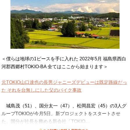
＜僕らは地球の1ピースを手に入れた 2022年5月 福島県西白
河郡西郷村TOKIO-BA 全てはここから始まります＞
元TOKIO山口達也の長男ジャニーズデビューは既定路線だっ
た それを台無しにした父のバイク事故
城島茂（51）、国分太一（47）、松岡昌宏（45）の3人グ
ループTOKIOが今月5日、新プロジェクトをスタートさせ
た。国分が社長を務める新会社「TOKIO…