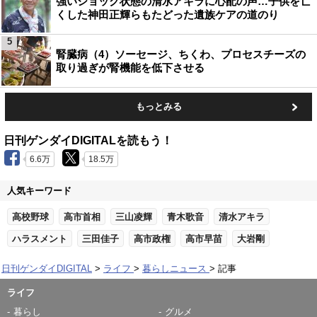
強いショック状態の清水アキラに心配の声…子供を亡
くした神田正輝らもたどった遺族ケアの道のり
5
腎臓病（4）ソーセージ、ちくわ、プロセスチーズの
取り過ぎが腎機能を低下させる
もっとみる
日刊ゲンダイDIGITALを読もう！
6.6万
18.5万
人気キーワード
高校野球
高市首相
三山凌輝
青木歌音
清水アキラ
ハラスメント
三田佳子
高市政権
高市早苗
大岩剛
日刊ゲンダイDIGITAL
ライフ
暮らしニュース
記事
ライフ
暮らし
グルメ