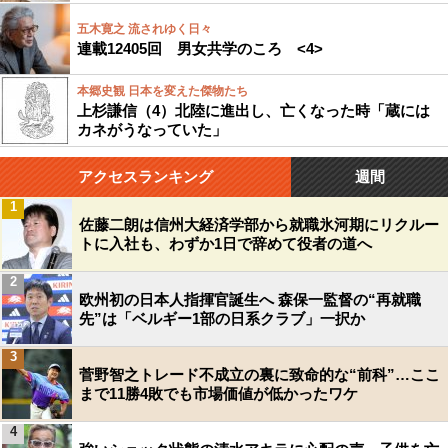
五木寛之 流されゆく日々
連載12405回 男女共学のころ <4>
本郷史観 日本を変えた傑物たち
上杉謙信（4）北陸に進出し、亡くなった時「蔵には
カネがうなっていた」
アクセスランキング
週間
1
佐藤二朗は信州大経済学部から就職氷河期にリクルー
トに入社も、わずか1日で辞めて役者の道へ
2
欧州初の日本人指揮官誕生へ 森保一監督の“再就職
先”は「ベルギー1部の日系クラブ」一択か
3
菅野智之トレード不成立の裏に致命的な“前科”…ここ
まで11勝4敗でも市場価値が低かったワケ
4