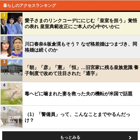
暮らしのアクセスランキング
1
愛子さまのリンクコーデににじむ「皇室を担う」覚悟
の表れ 皇室典範改正にご本人の心中やいかに
2
川口春奈&板倉滉もそう？ なぜ格差婚はつまづき、同
格婚は続くのか
3
「朝」「彦」「憲」「恒」…旧宮家に残る皇族意識 養
子制度で改めて注目された「通字」
4
毒ヘビに噛まれた妻を救った夫の機転が米国で話題
5
（1）「警備員」って、こんなことまでやるんだっ
け？
もっとみる