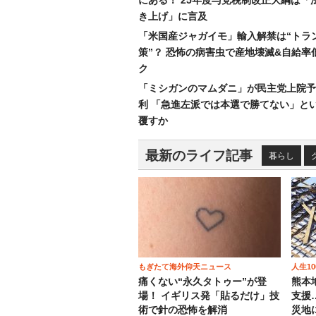
にある！ 25年度与党税制改正大綱は「
き上げ」に言及
「米国産ジャガイモ」輸入解禁は“トラ
策”？ 恐怖の病害虫で産地壊滅&自給率
ク
「ミシガンのマムダニ」が民主党上院予
利 「急進左派では本選で勝てない」と
覆すか
最新のライフ記事
暮らし
もぎたて海外仰天ニュース
人生1
痛くない“永久タトゥー”が登
熊本
場！ イギリス発「貼るだけ」技
支援
術で針の恐怖を解消
災地