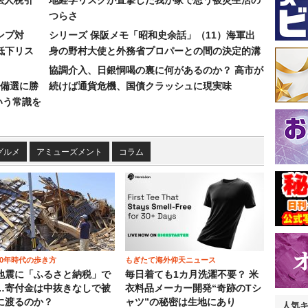
法人税引
地経学リスクが直撃した我が家で思う被災生活の
つらさ
ンプ対
シリーズ 保阪メモ「昭和史余話」（11）海軍出
低下リス
身の野村大使と外務省プロパーとの間の決定的溝
協調介入、日銀恫喝の裏に何があるのか？ 高市が
備選に勝
続けば通貨危機、国債クラッシュに現実味
いう常識を
グルメ
アミューズメント
コラム
00年時代の歩き方
もぎたて海外仰天ニュース
地震に「ふるさと納税」で
毎日着ても1カ月洗濯不要？ 米
…寄付金は中抜きなしで被
衣料品メーカー開発“奇跡のTシ
に渡るのか？
ャツ”の秘密は生地にあり
人気