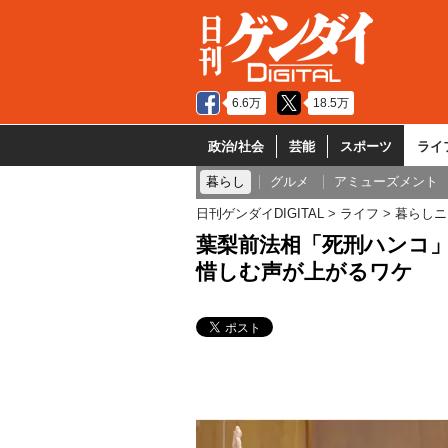
6.6万
18.5万
政治/社会
芸能
スポーツ
ライ
暮らし
グルメ
アミューズメント
日刊ゲンダイDIGITAL
ライフ
暮らしニ
葉梨前法相「死刑ハンコ
惜しむ声が上がるワケ