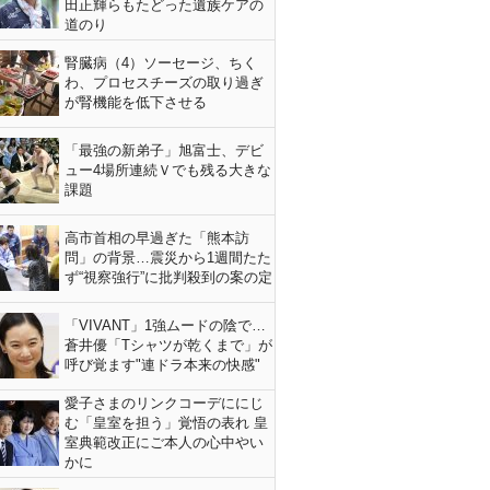
田正輝らもたどった遺族ケアの
道のり
腎臓病（4）ソーセージ、ちく
わ、プロセスチーズの取り過ぎ
が腎機能を低下させる
「最強の新弟子」旭富士、デビ
ュー4場所連続Ｖでも残る大きな
課題
高市首相の早過ぎた「熊本訪
問」の背景…震災から1週間たた
ず“視察強行”に批判殺到の案の定
「VIVANT」1強ムードの陰で…
蒼井優「Tシャツが乾くまで」が
呼び覚ます"連ドラ本来の快感"
愛子さまのリンクコーデににじ
む「皇室を担う」覚悟の表れ 皇
室典範改正にご本人の心中やい
かに