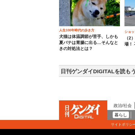
人生100年時代の歩き方
ショッ
犬猫は体温調節が苦手、しかも
（2
夏バテは胃腸に出る…そんなと
場！
きの対処法とは？
日刊ゲンダイDIGITALを読も
政治/社会
暮らし
サイトポリシ