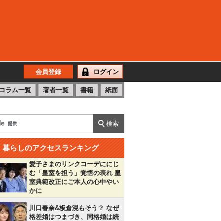
会員登録
ログイン
コラム一覧
著者一覧
書籍
紙面
暮らしのアクセスランキング
愛子さまのリンクコーデににじ
む「皇室を担う」覚悟の表れ 皇
室典範改正にご本人の心中やい
かに
川口春奈&板倉滉もそう？ なぜ
格差婚はつまづき、同格婚は続