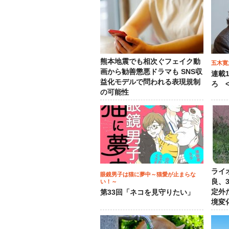
熊本地震でも相次ぐフェイク動
五木寛
画から勧善懲悪ドラマも SNS収
連載
益化モデルで問われる表現規制
ろ <
の可能性
ライ
眼鏡男子は猫に夢中～猫愛が止まらな
良、
い！～
定外
第33回「ネコを見守りたい」
境変