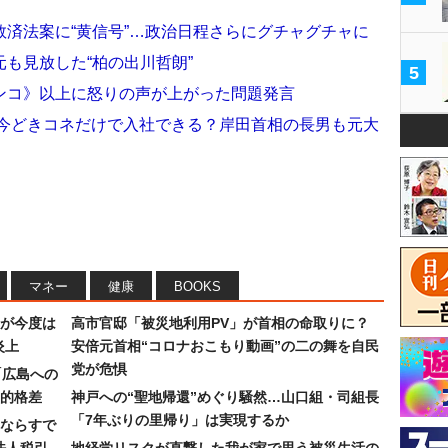
済法案に“黄信号”…政治日程さらにグチャグチャに
も見放した“柏の出川哲朗”
5
ンコ》以上に怒りの声が上がった問題発言
 今どきコネだけで入社できる？岸田首相の長男も元大
マネー
健康
BOOKS
が今度は
高市官邸「被災地利用PV」が首相の命取りに？
炎上
安倍元首相“コロナおこもり動画”の二の舞を自民
党が危惧
「広島への
的格差
神戸への“聖地帰還”めぐり騒然…山口組・司組長
「7年ぶりの里帰り」は実現するか
ならすで