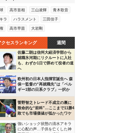
球
高市首相
三山凌輝
青木歌音
キラ
ハラスメント
三田佳子
権
高市早苗
大岩剛
アクセスランキング
週間
佐藤二朗は信州大経済学部から
就職氷河期にリクルートに入社
も、わずか1日で辞めて役者の道
へ
欧州初の日本人指揮官誕生へ 森
保一監督の“再就職先”は「ベル
ギー1部の日系クラブ」一択か
菅野智之トレード不成立の裏に
致命的な“前科”…ここまで11勝4
敗でも市場価値が低かったワケ
強いショック状態の清水アキラ
に心配の声…子供を亡くした神