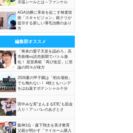
示温シールとは～ファンケル
AGA治療に革命を起こす検査技
術「スキャビジョン」銀クリが
提示する新しい薄毛治療のあり
方
編集部オススメ
「将来の愛子天皇を認めろ」高
市政権vs読売新聞でバトル激
化！ 皇室典範「再び改定」に世
論の85％が味方
2026夏の甲子園は「初出場校」
でも侮れない！ 4校ともハンデ
をはね返すポテンシャル十分
田中みな実“まんまるE乳”も筋金
入り！アッパレのあざとさ
阪神1位・森下翔太を英才教育
父親が明かす「マイホーム購入