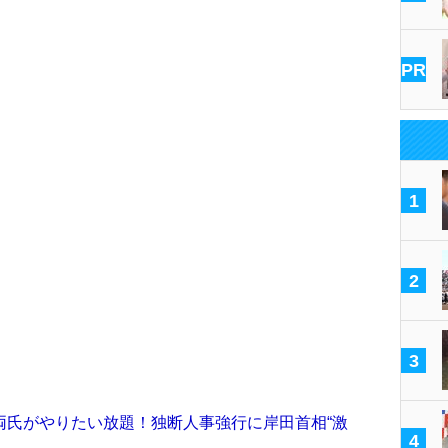
PR
1
2
3
両氏がやりたい放題！独断人事強行に岸田首相“激
4