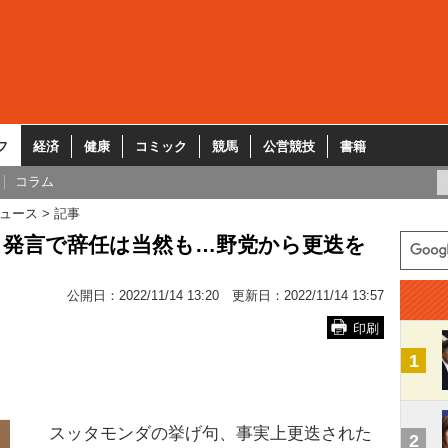
フ
経済
健康
コミック
競馬
公営競技
書籍
コラム
ュース
記事
」発言で辞任は当然も…野党から更迭を
公開日：
2022/11/14 13:20
更新日：
2022/11/14 13:57
印刷
1
スッタモンダの挙げ句、事実上更迭された
2