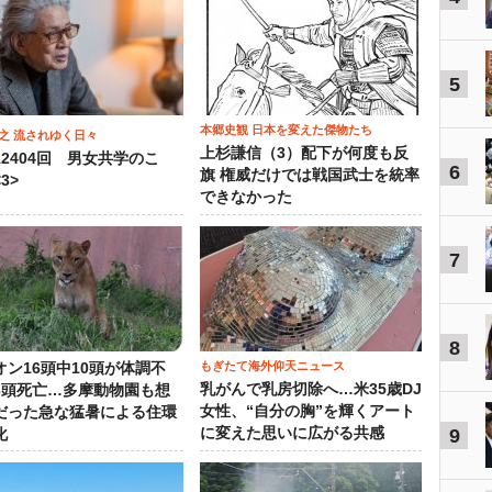
5
本郷史観 日本を変えた傑物たち
之 流されゆく日々
上杉謙信（3）配下が何度も反
12404回 男女共学のこ
6
旗 権威だけでは戦国武士を統率
3>
できなかった
7
8
もぎたて海外仰天ニュース
オン16頭中10頭が体調不
乳がんで乳房切除へ…米35歳DJ
3頭死亡…多摩動物園も想
女性、“自分の胸”を輝くアート
だった急な猛暑による住環
に変えた思いに広がる共感
9
化