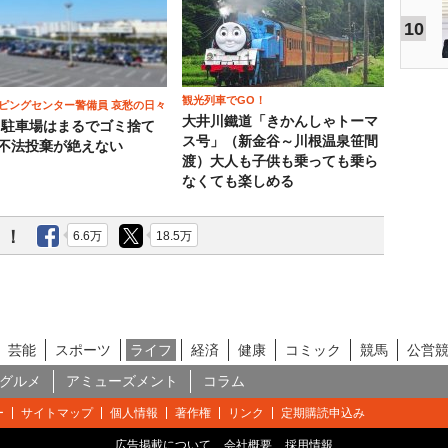
10
観光列車でGO！
ピングセンター警備員 哀愁の日々
大井川鐵道「きかんしゃトーマ
）駐車場はまるでゴミ捨て
ス号」（新金谷～川根温泉笹間
 不法投棄が絶えない
渡）大人も子供も乗っても乗ら
なくても楽しめる
う！
6.6万
18.5万
芸能
スポーツ
ライフ
経済
健康
コミック
競馬
公営
グルメ
アミューズメント
コラム
ー
サイトマップ
個人情報
著作権
リンク
定期購読申込み
広告掲載について
会社概要
採用情報