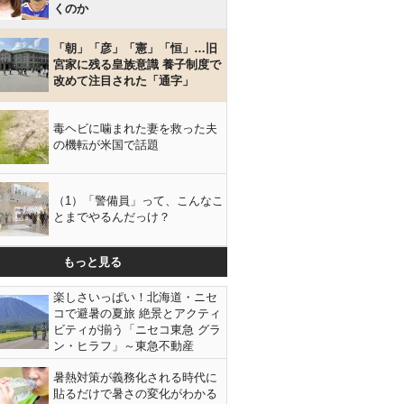
くのか
「朝」「彦」「憲」「恒」…旧
宮家に残る皇族意識 養子制度で
改めて注目された「通字」
毒ヘビに噛まれた妻を救った夫
の機転が米国で話題
（1）「警備員」って、こんなこ
とまでやるんだっけ？
もっと見る
楽しさいっぱい！北海道・ニセ
コで避暑の夏旅 絶景とアクティ
ビティが揃う「ニセコ東急 グラ
ン・ヒラフ」～東急不動産
暑熱対策が義務化される時代に
貼るだけで暑さの変化がわかる