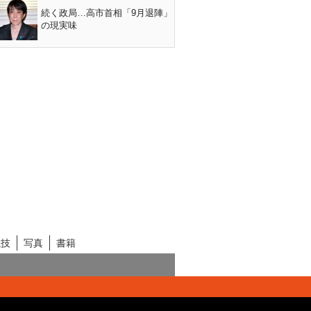
続く政局…高市首相「9月退陣」
の現実味
競技
写真
書籍