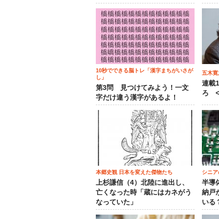
10秒でできる脳トレ「漢字まちがいさが
五木寛
し」
連載
第3問 見つけてみよう！一文
ろ <
字だけ違う漢字があるよ！
本郷史観 日本を変えた傑物たち
シニア
上杉謙信（4）北陸に進出し、
半導
亡くなった時「蔵にはカネがう
納戸
なっていた」
いる