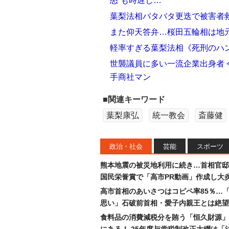
怒”も時遅し…
葉梨法相バタバタ更迭で被害者救
また仰天答弁…桜田五輪相は地元
軽率すぎる葉梨法相《死刑のハ
世襲議員に多い一流企業出身者
手商社マン
■関連キーワード
葉梨康弘
統一教会
斎藤健
政治・社会
芸能
スポーツ
熊本地震の被災地利用に続き…首相官邸
国民栄誉賞で「高市PR動画」作成し大
高市首相のあいさつはコピペ率85％…
思い」石破前首相・愛子内親王とは絶望
食料品の消費減税分を賄う「恒久財源」