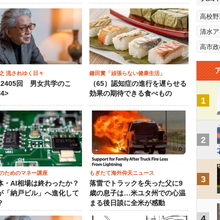
高校野
清水ア
高市政
之 流されゆく日々
鎌田實「頑張らない健康生活」
12405回 男女共学のこ
（65）認知症の進行を遅らせる
4>
効果の期待できる食べもの
1
2
のためのマネー講座
もぎたて海外仰天ニュース
3
体・AI相場は終わったか？
落雷でトラックを失った父に9
が「納戸ビル」へ進化して
歳の息子は…米ユタ州での心温
？
まる後日談に全米が感動
4