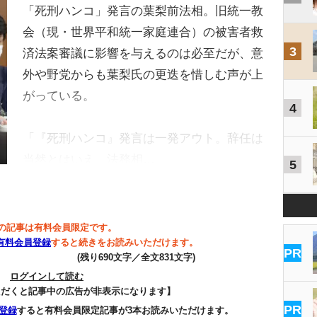
「死刑ハンコ」発言の葉梨前法相。旧統一教
会（現・世界平和統一家庭連合）の被害者救
3
済法案審議に影響を与えるのは必至だが、意
外や野党からも葉梨氏の更迭を惜しむ声が上
がっている。
4
「『死刑ハンコ』発言は一発アウト。辞任は
当然とはいえ、法務相…
5
の記事は有料会員限定です。
有料会員登録
すると続きをお読みいただけます。
PR
(残り690文字／全文831文字)
ログインして読む
ただくと記事中の広告が非表示になります】
PR
登録
すると有料会員限定記事が3本お読みいただけます。