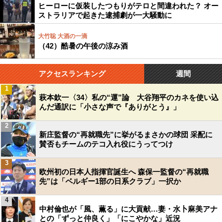
ヒーローに仮装したつもりがテロと間違われた？ オー
ストラリアで起きた逮捕劇が一大騒動に
大竹聡 大酒の一滴
（42）酷暑の午後の涼み酒
アクセスランキング
週間
1
萩本欽一〈34〉私の“運”論 大谷翔平のカネを使い込
んだ通訳に「小さな声で『ありがとう』」
2
新庄監督の“再就職先”に挙がるまさかの球団 采配に
賛否もチームのテコ入れ役にうってつけ
3
欧州初の日本人指揮官誕生へ 森保一監督の“再就職
先”は「ベルギー1部の日系クラブ」一択か
4
中村倫也が「風、薫る」に大貢献…妻・水卜麻美アナ
との「ずっと仲良く」「にこやかな」近況