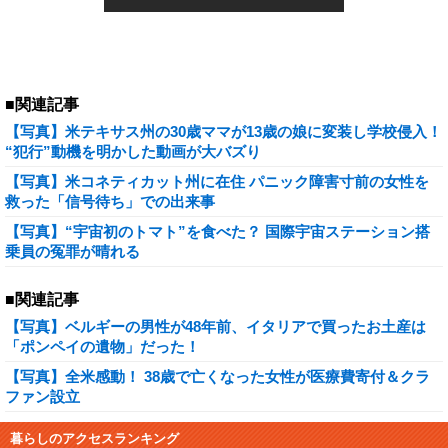
■関連記事
【写真】米テキサス州の30歳ママが13歳の娘に変装し学校侵入！
“犯行”動機を明かした動画が大バズり
【写真】米コネティカット州に在住 パニック障害寸前の女性を
救った「信号待ち」での出来事
【写真】“宇宙初のトマト”を食べた？ 国際宇宙ステーション搭
乗員の冤罪が晴れる
■関連記事
【写真】ベルギーの男性が48年前、イタリアで買ったお土産は
「ポンペイの遺物」だった！
【写真】全米感動！ 38歳で亡くなった女性が医療費寄付＆クラ
ファン設立
暮らしのアクセスランキング