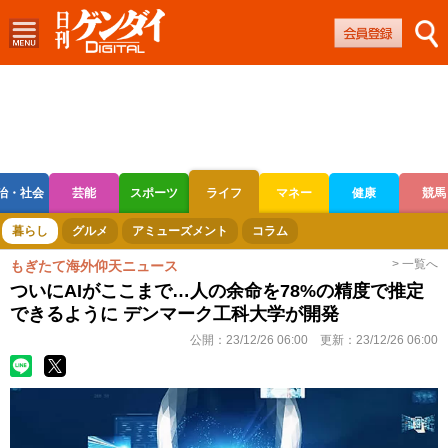
治・社会
芸能
スポーツ
ライフ
マネー
健康
競馬
ボートレース
競輪
オートレース
暮らし
グルメ
アミューズメント
コラム
> 一覧へ
もぎたて海外仰天ニュース
ついにAIがここまで…人の余命を78%の精度で推定
できるように デンマーク工科大学が開発
公開：
23/12/26 06:00
更新：
23/12/26 06:00