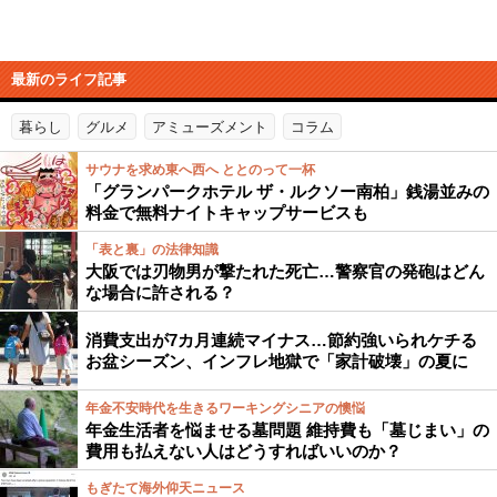
最新のライフ記事
暮らし
グルメ
アミューズメント
コラム
サウナを求め東へ西へ ととのって一杯
「グランパークホテル ザ・ルクソー南柏」銭湯並みの
料金で無料ナイトキャップサービスも
「表と裏」の法律知識
大阪では刃物男が撃たれた死亡…警察官の発砲はどん
な場合に許される？
消費支出が7カ月連続マイナス…節約強いられケチる
お盆シーズン、インフレ地獄で「家計破壊」の夏に
年金不安時代を生きるワーキングシニアの懊悩
年金生活者を悩ませる墓問題 維持費も「墓じまい」の
費用も払えない人はどうすればいいのか？
もぎたて海外仰天ニュース