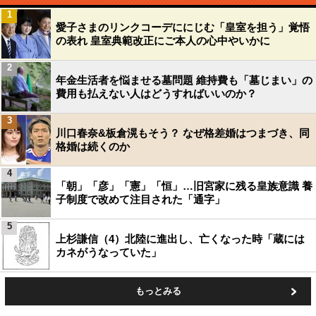
1
愛子さまのリンクコーデににじむ「皇室を担う」覚悟
の表れ 皇室典範改正にご本人の心中やいかに
2
年金生活者を悩ませる墓問題 維持費も「墓じまい」の
費用も払えない人はどうすればいいのか？
3
川口春奈&板倉滉もそう？ なぜ格差婚はつまづき、同
格婚は続くのか
4
「朝」「彦」「憲」「恒」…旧宮家に残る皇族意識 養
子制度で改めて注目された「通字」
5
上杉謙信（4）北陸に進出し、亡くなった時「蔵には
カネがうなっていた」
もっとみる