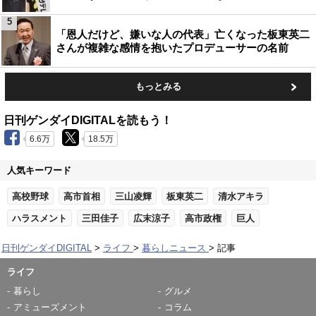
5
「恩人だけど、嫌いな人の代表」亡くなった板東英二
さんが複雑な感情を抱いたプロデューサーの名前
もっとみる
日刊ゲンダイDIGITALを読もう！
6.6万
18.5万
人気キーワード
高校野球
高市首相
三山凌輝
板東英二
清水アキラ
ハラスメント
三田佳子
広末涼子
高市政権
巨人
日刊ゲンダイDIGITAL
ライフ
暮らしニュース
記事
ライフ
暮らし
グルメ
アミューズメント
コラム