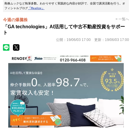
島株ムックなど執筆多数。わかりやすく実践的な内容が好評で、全国で講演活動を行う。オ
フィシャルブログ
「Realize」
> 一覧へ
今週の爆騰株
「GA technologies」AI活用して中古不動産投資をサポー
ト
公開：
19/06/03 17:00
更新：
19/06/03 17:00