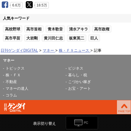
6.6万
18.5万
人気キーワード
高校野球
高市首相
青木歌音
清水アキラ
高市政権
高市早苗
大岩剛
黄川田仁志
板東英二
巨人
日刊ゲンダイDIGITAL
マネー
株・ＦＸニュース
記事
マネー
トピックス
ビジネス
株・ＦＸ
暮らし・税
不動産
こづかい稼ぎ
マネーの達人
お宝・アート
コラム
表示切り替え