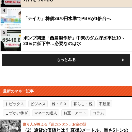
4
「テイカ」株価2670円水準でPBRが1倍台へ
5
ポンプ関連「酉島製作所」中東のダム貯水率は10～
20％に低下中…必要なのは水
もっとみる
最新のマネー記事
トピックス
ビジネス
株・ＦＸ
暮らし・税
不動産
こづかい稼ぎ
マネーの達人
お宝・アート
コラム
億り人が教える「超カンタン」お金の話
（2）通貨の価値とは？ 直径3メートル、重さ5トンの