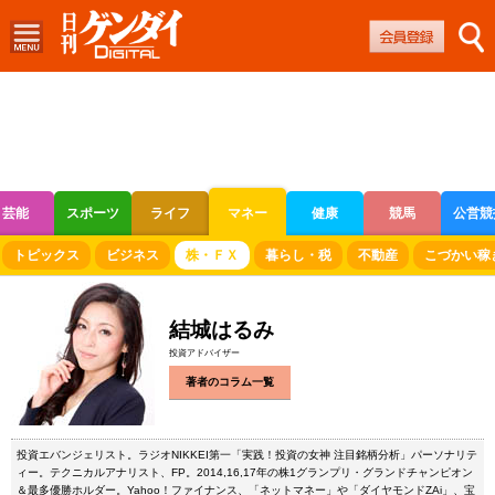
芸能
スポーツ
ライフ
マネー
健康
競馬
公営競
ボートレース
競輪
オートレース
トピックス
ビジネス
株・ＦＸ
暮らし・税
不動産
こづかい稼
結城はるみ
投資アドバイザー
著者のコラム一覧
投資エバンジェリスト。ラジオNIKKEI第一「実践！投資の女神 注目銘柄分析」パーソナリテ
ィー。テクニカルアナリスト、FP。2014,16,17年の株1グランプリ・グランドチャンピオン
＆最多優勝ホルダー。Yahoo！ファイナンス、「ネットマネー」や「ダイヤモンドZAi」、宝