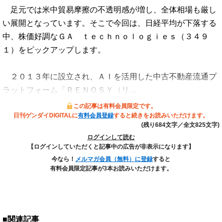
足元では米中貿易摩擦の不透明感が増し、全体相場も厳し
い展開となっています。そこで今回は、日経平均が下落する
中、株価好調なＧＡ ｔｅｃｈｎｏｌｏｇｉｅｓ（３４９
１）をピックアップします。
２０１３年に設立され、ＡＩを活用した中古不動産流通プ
ラットフォーム「ＲＥＮＯＳＹ（リ…
この記事は有料会員限定です。
日刊ゲンダイDIGITALに
有料会員登録
すると続きをお読みいただけます。
(残り684文字／全文825文字)
ログインして読む
【ログインしていただくと記事中の広告が非表示になります】
今なら！
メルマガ会員（無料）に登録
すると
有料会員限定記事が3本お読みいただけます。
■関連記事