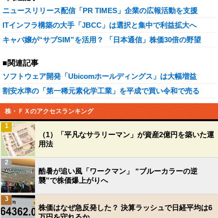
ニュースリリース配信「PR TIMES」企業の広報活動を支援
ITインフラ構築の大手「JBCC」は選択と集中で利益拡大へ
キャバ嬢が“サブSIM”を活用？ 「日本通信」株価30倍の野望
■関連記事
ソフトウェア開発「Ubicomホールディングス」は大幅増益
割安水準の「第一稀元素化学工業」を平成で買い令和で売る
株・ＦＸのアクセスランキング
1
（1）「平凡なサラリーマン」が資産2億円を築いた運
用法
2
酷暑が追い風「ワークマン」 “ブルーカラーの逆
襲”で株価爆上がりへ
3
株価はなぜ急反発した？ 決算ラッシュで日経平均は6
万円を守れるか