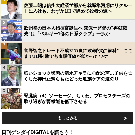
佐藤二朗は信州大経済学部から就職氷河期にリクルー
トに入社も、わずか1日で辞めて役者の道へ
2
欧州初の日本人指揮官誕生へ 森保一監督の“再就職
先”は「ベルギー1部の日系クラブ」一択か
3
菅野智之トレード不成立の裏に致命的な“前科”…ここ
まで11勝4敗でも市場価値が低かったワケ
4
強いショック状態の清水アキラに心配の声…子供を亡
くした神田正輝らもたどった遺族ケアの道のり
5
腎臓病（4）ソーセージ、ちくわ、プロセスチーズの
取り過ぎが腎機能を低下させる
もっとみる
日刊ゲンダイDIGITALを読もう！