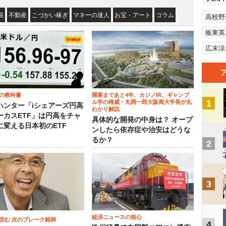
税
不動産
こづかい稼ぎ
マネーの達人
お宝・アート
コラム
高校野
板東英
広末涼
の教科書
開業まであと4年、カジノIR、ギャンブ
1
ル学の権威・丸岡一郎大阪商大学長が丸
ハンター「iシェアーズ円高
わかり解説
ーカスETF」は円高をチャ
具体的な開発の中身は？ オープ
に変える日本初のETF
ンしたら依存症や治安はどうな
るか？
2
3
経済ニュースの核心
読む 次のブレーク銘柄
4