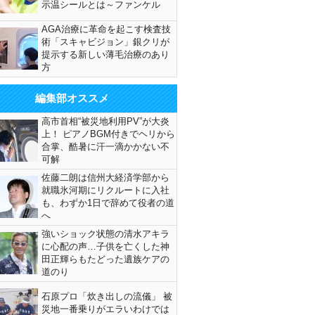
示温シールとは～ファンケル
AGA治療に革命を起こす検査技
術「スキャビジョン」銀クリが
提示する新しい薄毛治療のあり
方
編集部オススメ
高市首相“被災地利用PV”が大炎
上！ ピアノBGM付きでヘリから
合掌、酷暑に汗一滴かかない不
可解
佐藤二朗は信州大経済学部から
就職氷河期にリクルートに入社
も、わずか1日で辞めて役者の道
へ
強いショック状態の清水アキラ
に心配の声…子供を亡くした神
田正輝らもたどった遺族ケアの
道のり
石原プロ「炊き出しの流儀」 被
災地一番乗りがエラいわけでは