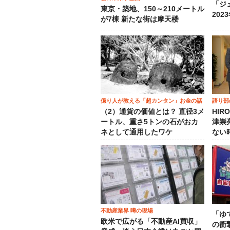
「ジ
東京・築地、150～210メートル
202
が7棟 新たな街は摩天楼
億り人が教える「超カンタン」お金の話
語り部
（2）通貨の価値とは？ 直径3メ
HIR
ートル、重さ5トンの石がおカ
津崇
ネとして通用したワケ
ない
不動産業界 噂の現場
「ゆ
欧米で広がる「不動産AI買収」
の衝