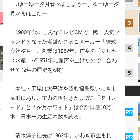
「♪ゆーゆー夕月食べましょうー、ゆーゆー夕
月かまぼこだー……」
3
1980年代にこんなテレビCMで一躍、人気ブ
ランドとなった老舗かまぼこメーカー「株式
4
会社夕月」。創業は1962年。前身の「マルヤ
ス水産」が1951年に産声を上げたので、合わ
せて72年の歴史を刻む。
5
本社・工場は太平洋を望む福島県いわき市
泉町にあり、主力の板付きかまぼこ「夕月レ
ッド」と「夕月ホワイト」は合計日産10万
で
PR
本。日本一の生産本数を誇る。
清水淳子社長は1962年、いわき市生まれ。
PR