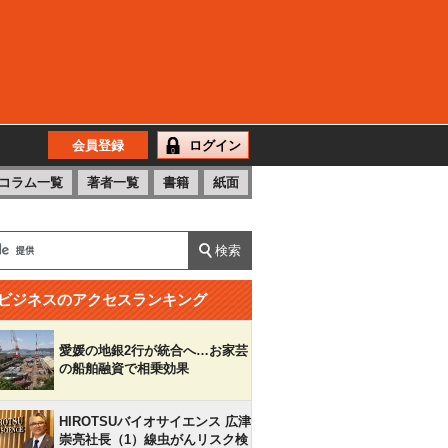
会員登録
ログイン
コラム一覧
著者一覧
書籍
紙面
ビジネスのアクセスランキング
愛媛の地銀2行が統合へ…お家芸
の船舶融資で相乗効果
HIROTSUバイオサイエンス 広津
崇亮社長（1）線虫がんリスク検