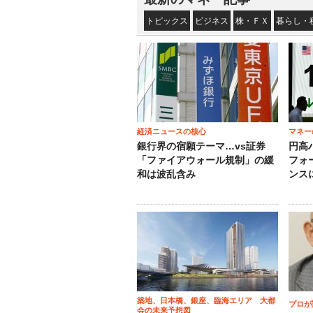
トピックス
ビジネス
株・ＦＸ
暮らし・
経済ニュースの核心
マネー
銀行界の宿願テーマ…vs証券
円高
「ファイアウォール規制」の緩
フォ
和は波乱含み
ンス
築地、日本橋、銀座、臨海エリア 大都
プロが
会の未来予想図