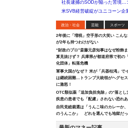
社長逮捕のSODが陥った苦境
米SVB経営破綻がユニコーン
政治・社会
芸能
スポーツ
2年後に「増税」空手形の大笑い こん
が2年も持つわけがない
“財政のプロ”斎藤元彦知事はなぜ粉飾
算見抜けず？ 兵庫県が都道府県で初の
化団体」転落危機
軍事大国がなぜ？ 米が「兵器枯渇」で
は継続困難…トランプ大統領がヘグセス
に激怒！
OTC類似薬「追加負担免除」の“落とし
疾患の患者でも「配慮」されない恐れあ
自民党総裁選は「うんこ味のカレーか、
のうんこか」 どれを選んでも地獄だっ
最新のマネー記事