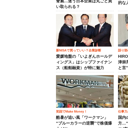
脅威…迷う日本企業は丸ごと買
的な
い取られる？
新NISAで買っていい？企業診断
語り部
愛媛地盤の「いよぎんホールデ
HIR
ィングス」はシップファイナン
津崇
ス（船舶融資）が特に魅力
と言
笑顔でMake Money！
仕事力
酷暑が追い風「ワークマン」
国内
“ブルーカラーの逆襲”で株価爆
方…