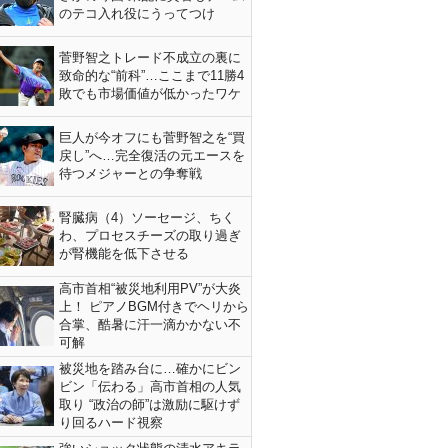
のテコ入れ役にうってつけ
菅野智之トレード不成立の裏に
致命的な“前科”…ここまで11勝4
敗でも市場価値が低かったワケ
巨人が今オフにも菅野智之を“買
戻し”へ…完全復活の元エースを
待つメジャーとの争奪戦
腎臓病（4）ソーセージ、ちく
わ、プロセスチーズの取り過ぎ
が腎機能を低下させる
高市首相“被災地利用PV”が大炎
上！ ピアノBGM付きでヘリから
合掌、酷暑に汗一滴かかない不
可解
被災地を踏み台に…確かにビン
ビン「伝わる」高市首相の人気
取り “政治の師”は激励に駆けず
り回るハード視察