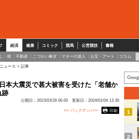
フ
経済
健康
コミック
競馬
公営競技
書籍
し・税
不動産
こづかい稼ぎ
マネーの達人
お宝・アート
コラム
ニュース
記事
東日本大震災で甚大被害を受けた「老舗か
軌跡
公開日：
2023/03/28 06:00
更新日：
2024/01/04 13:30
>> バックナンバー
印刷
1
2