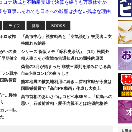
…コロナ助成と不動産売却で決算を繕うも万事休すか
企業を直撃…それでも日本への影響は少ない残念な理由
ライフ
健康
BOOKS
なボロ政権
「高市中心」視察動画と「空気読む」被災者…支
持離れも納得
まがいの決
シリーズ 保阪メモ「昭和史余話」（12）松岡外
「早期健全
相人事こそが宣戦布告通知遅れの間接的原因
偽善の8月が始まった 非核三原則を踏みにじる高
イラン戦争
市&小泉コンビの白々しさ
国防長官
熊本地震の被災地利用に続き…首相官邸が今度は
国民栄誉賞で「高市PR動画」作成し大炎上
穴”…慢性
高市首相のあいさつはコピペ率85％…「広島への
り
思い」石破前首相・愛子内親王とは絶望的格差
カレー味
た
人気