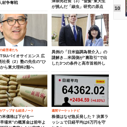
津崇亮社長（3）“金髪”東大生
人材争奪戦
が挑んだ「線虫」研究の原点
10
の経営者たち
異例の「日米協調為替介入」の
OTSUバイオサイエンス 広
謎解き…米国側が”裏取引”で出
亮社長（2）塾の先生の“ひ
した3つの条件と高市首相外し
”から東大理科2類へ
がアップする経済ノート
週間マーケットナビ
の米価格は下がる一
株価はなぜ急反発した？ 決算ラ
“早場米”の概算金は前年よ
ッシュで日経平均は6万円を守