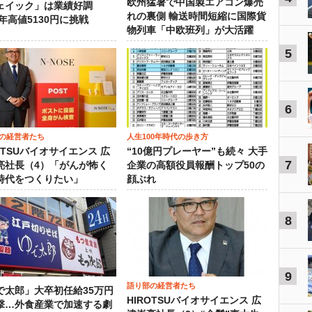
欧州猛暑で中国製エアコン爆売
ェイック」は業績好調
れの裏側 輸送時間短縮に国際貨
3年高値5130円に挑戦
物列車「中欧班列」が大活躍
5
6
の経営者たち
人生100年時代の歩き方
OTSUバイオサイエンス 広
“10億円プレーヤー”も続々 大手
7
亮社長（4）「がんが怖く
企業の高額役員報酬トップ50の
時代をつくりたい」
顔ぶれ
8
9
語り部の経営者たち
で太郎」大卒初任給35万円
HIROTSUバイオサイエンス 広
撃…外食産業で加速する劇