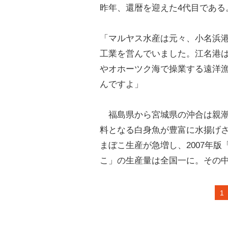
昨年、還暦を迎えた4代目である
「マルヤス水産は元々、小名浜港
工業を営んでいました。江名港
やオホーツク海で操業する遠洋
んですよ」
福島県から宮城県の沖合は親潮
料となる白身魚が豊富に水揚げさ
まぼこ生産が急増し、2007年
こ」の生産量は全国一に。その
1