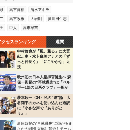
球
高市首相
清水アキラ
二
高市政権
大岩剛
黄川田仁志
子
巨人
高市早苗
アクセスランキング
週間
中村倫也が「風、薫る」に大貢
献…妻・水卜麻美アナとの「ず
っと仲良く」「にこやかな」近
況
欧州初の日本人指揮官誕生へ 森
保一監督の“再就職先”は「ベル
ギー1部の日系クラブ」一択か
萩本欽一〈34〉私の“運”論 大
谷翔平のカネを使い込んだ通訳
に「小さな声で『ありがと
う』」
新庄監督の“再就職先”に挙がるま
さかの球団 采配に賛否もチーム