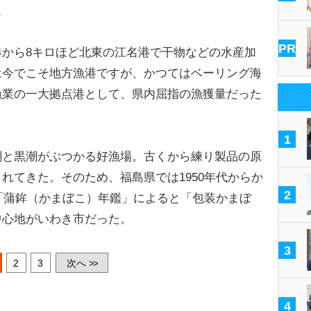
。
PR
から8キロほど北東の江名港で干物などの水産加
は今でこそ地方漁港ですが、かつてはベーリング海
漁業の一大拠点港として、県内屈指の漁獲量だった
1
と黒潮がぶつかる好漁場。古くから練り製品の原
れてきた。そのため、福島県では1950年代からか
2
版「蒲鉾（かまぼこ）年鑑」によると「包装かまぼ
中心地がいわき市だった。
3
2
3
次へ
>>
4