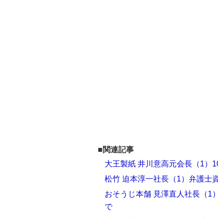
■関連記事
大王製紙 井川意高元会長（1）
松竹 迫本淳一社長（1）弁護士
おそうじ本舗 見澤直人社長（1
で