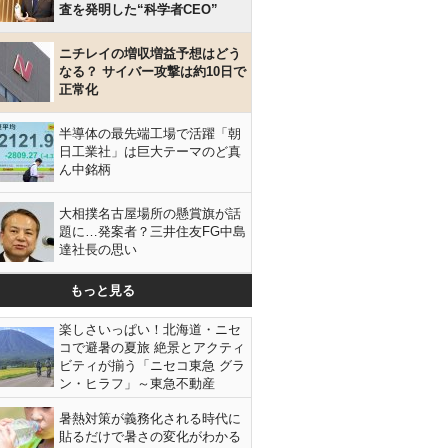
査を発明した“科学者CEO”
ニチレイの増収増益予想はどう
なる？ サイバー攻撃は約10日で
正常化
半導体の最先端工場で活躍「朝
日工業社」は巨大テーマのど真
ん中銘柄
大相撲名古屋場所の懸賞旗が話
題に…発案者？三井住友FG中島
達社長の思い
もっと見る
楽しさいっぱい！北海道・ニセ
コで避暑の夏旅 絶景とアクティ
ビティが揃う「ニセコ東急 グラ
ン・ヒラフ」～東急不動産
暑熱対策が義務化される時代に
貼るだけで暑さの変化がわかる