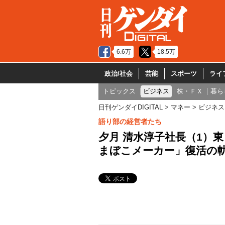
6.6万
18.5万
政治/社会
芸能
スポーツ
ライ
トピックス
ビジネス
株・ＦＸ
暮ら
日刊ゲンダイDIGITAL
マネー
ビジネス
語り部の経営者たち
夕月 清水淳子社長（1）
まぼこメーカー」復活の