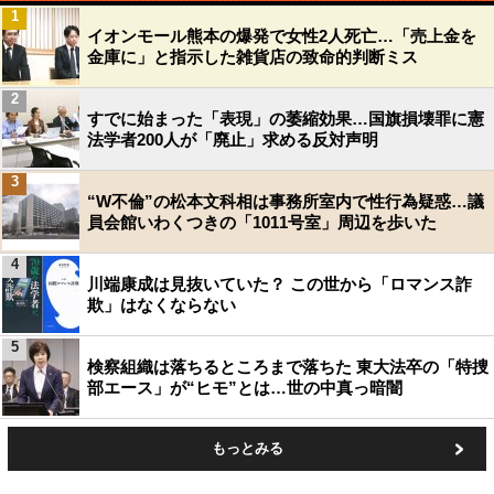
1
イオンモール熊本の爆発で女性2人死亡…「売上金を
金庫に」と指示した雑貨店の致命的判断ミス
2
すでに始まった「表現」の萎縮効果…国旗損壊罪に憲
法学者200人が「廃止」求める反対声明
3
“W不倫”の松本文科相は事務所室内で性行為疑惑…議
員会館いわくつきの「1011号室」周辺を歩いた
4
川端康成は見抜いていた？ この世から「ロマンス詐
欺」はなくならない
5
検察組織は落ちるところまで落ちた 東大法卒の「特捜
部エース」が“ヒモ”とは…世の中真っ暗闇
もっとみる