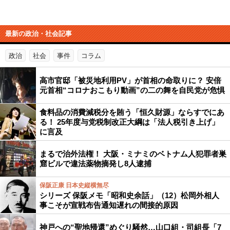
最新の政治・社会記事
政治
社会
事件
コラム
高市官邸「被災地利用PV」が首相の命取りに？ 安倍
元首相“コロナおこもり動画”の二の舞を自民党が危惧
食料品の消費減税分を賄う「恒久財源」ならすでにあ
る！ 25年度与党税制改正大綱は「法人税引き上げ」
に言及
まるで治外法権！ 大阪・ミナミのベトナム人犯罪者巣
窟ビルで違法薬物摘発し8人逮捕
保阪正康 日本史縦横無尽
シリーズ 保阪メモ「昭和史余話」（12）松岡外相人
事こそが宣戦布告通知遅れの間接的原因
神戸への“聖地帰還”めぐり騒然…山口組・司組長「7