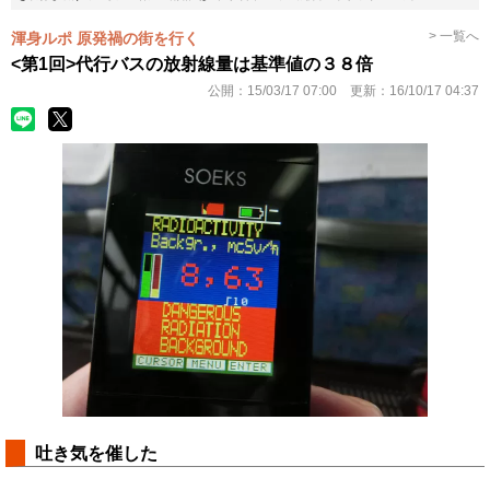
> 一覧へ
渾身ルポ 原発禍の街を行く
<第1回>代行バスの放射線量は基準値の３８倍
公開：
15/03/17 07:00
更新：
16/10/17 04:37
吐き気を催した