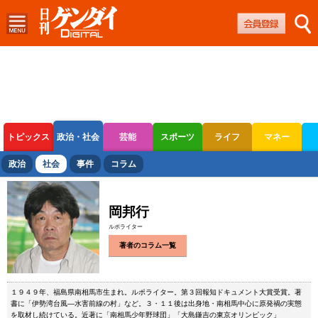
トピックス
政治・社会
芸能
スポーツ
ライフ
マネー
ボートレース
競輪
オートレース
政治
社会
事件
コラム
岡邦行
ルポライター
著者のコラム一覧
１９４９年、福島県南相馬市生まれ。ルポライター。第３回報知ドキュメント大賞受賞。著
書に「伊勢湾台風―水害前線の村」など。３・１１後は出身地・南相馬中心に原発禍の実態
を取材し続けている。近著に「南相馬少年野球団」「大島鎌吉の東京オリンピック」