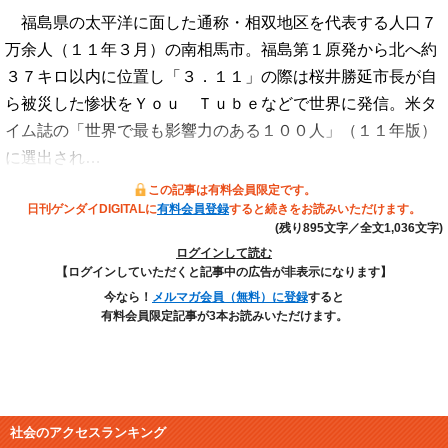
福島県の太平洋に面した通称・相双地区を代表する人口７
万余人（１１年３月）の南相馬市。福島第１原発から北へ約
３７キロ以内に位置し「３．１１」の際は桜井勝延市長が自
ら被災した惨状をＹｏｕ Ｔｕｂｅなどで世界に発信。米タ
イム誌の「世界で最も影響力のある１００人」（１１年版）
に選出され…
この記事は有料会員限定です。
日刊ゲンダイDIGITALに
有料会員登録
すると続きをお読みいただけます。
(残り895文字／全文1,036文字)
ログインして読む
【ログインしていただくと記事中の広告が非表示になります】
今なら！
メルマガ会員（無料）に登録
すると
有料会員限定記事が3本お読みいただけます。
社会のアクセスランキング