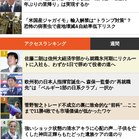
年ぶりの里帰り」は実現するか
「米国産ジャガイモ」輸入解禁は“トランプ対策”？
恐怖の病害虫で産地壊滅&自給率低下リスク
アクセスランキング
週間
1
佐藤二朗は信州大経済学部から就職氷河期にリクルー
トに入社も、わずか1日で辞めて役者の道へ
2
欧州初の日本人指揮官誕生へ 森保一監督の“再就職
先”は「ベルギー1部の日系クラブ」一択か
3
菅野智之トレード不成立の裏に致命的な“前科”…ここ
まで11勝4敗でも市場価値が低かったワケ
4
強いショック状態の清水アキラに心配の声…子供を亡
くした神田正輝らもたどった遺族ケアの道のり