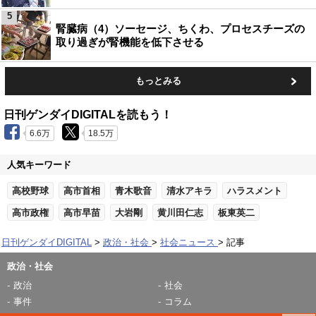
5
腎臓病（4）ソーセージ、ちくわ、プロセスチーズの
取り過ぎが腎機能を低下させる
もっとみる
日刊ゲンダイDIGITALを読もう！
6.6万
18.5万
人気キーワード
高校野球
高市首相
青木歌音
清水アキラ
ハラスメント
高市政権
高市早苗
大岩剛
黄川田仁志
板東英二
日刊ゲンダイDIGITAL
政治・社会
社会ニュース
記事
政治・社会
政治
社会
事件
コラム