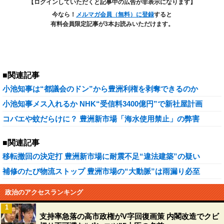
【ログインしていただくと記事中の広告が非表示になります】
今なら！
メルマガ会員（無料）に登録
すると
有料会員限定記事が3本お読みいただけます。
■関連記事
小池知事は“都議会のドン”から豊洲利権を剥奪できるのか
小池知事メス入れるか NHK“受信料3400億円”で新社屋計画
コバエや蚊だらけに？ 豊洲新市場「海水使用禁止」の弊害
■関連記事
移転撤回の決定打 豊洲新市場に耐震不足“違法建築”の疑い
補修のたび物流ストップ 豊洲市場の“大動脈”は雨漏り必至
政治のアクセスランキング
1
支持率急落の高市政権がV字回復画策 内閣改造でクビ