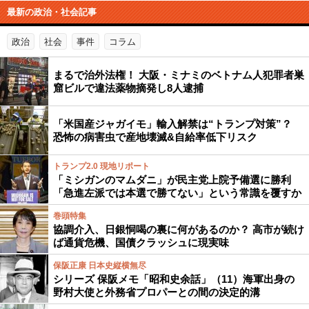
最新の政治・社会記事
政治
社会
事件
コラム
まるで治外法権！ 大阪・ミナミのベトナム人犯罪者巣
窟ビルで違法薬物摘発し8人逮捕
「米国産ジャガイモ」輸入解禁は“トランプ対策”？
恐怖の病害虫で産地壊滅&自給率低下リスク
トランプ2.0 現地リポート
「ミシガンのマムダニ」が民主党上院予備選に勝利
「急進左派では本選で勝てない」という常識を覆すか
巻頭特集
協調介入、日銀恫喝の裏に何があるのか？ 高市が続け
ば通貨危機、国債クラッシュに現実味
保阪正康 日本史縦横無尽
シリーズ 保阪メモ「昭和史余話」（11）海軍出身の
野村大使と外務省プロパーとの間の決定的溝