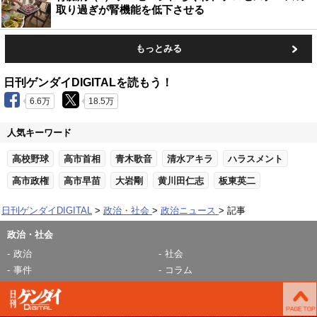
取り過ぎが腎機能を低下させる
もっとみる
日刊ゲンダイDIGITALを読もう！
6.6万
18.5万
人気キーワード
高校野球
高市首相
青木歌音
清水アキラ
ハラスメント
高市政権
高市早苗
大岩剛
黄川田仁志
板東英二
日刊ゲンダイDIGITAL
政治・社会
政治ニュース
記事
政治・社会
政治
社会
事件
コラム