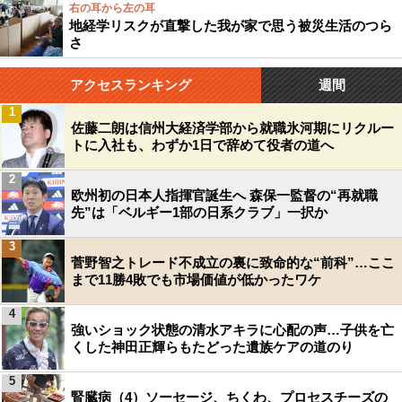
右の耳から左の耳
地経学リスクが直撃した我が家で思う被災生活のつら
さ
アクセスランキング
週間
1
佐藤二朗は信州大経済学部から就職氷河期にリクルー
トに入社も、わずか1日で辞めて役者の道へ
2
欧州初の日本人指揮官誕生へ 森保一監督の“再就職
先”は「ベルギー1部の日系クラブ」一択か
3
菅野智之トレード不成立の裏に致命的な“前科”…ここ
まで11勝4敗でも市場価値が低かったワケ
4
強いショック状態の清水アキラに心配の声…子供を亡
くした神田正輝らもたどった遺族ケアの道のり
5
腎臓病（4）ソーセージ、ちくわ、プロセスチーズの