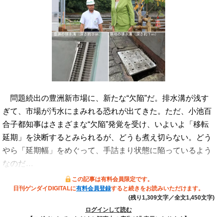
問題続出の豊洲新市場に、新たな“欠陥”だ。排水溝が浅す
ぎて、市場が汚水にまみれる恐れが出てきた。ただ、小池百
合子都知事はさまざまな“欠陥”発覚を受け、いよいよ「移転
延期」を決断するとみられるが、どうも煮え切らない。どう
やら「延期幅」をめぐって、手詰まり状態に陥っているよう
なのだ…
この記事は有料会員限定です。
日刊ゲンダイDIGITALに
有料会員登録
すると続きをお読みいただけます。
(残り1,309文字／全文1,450文字)
ログインして読む