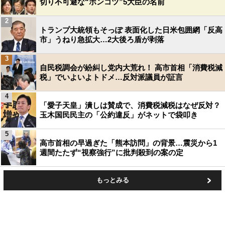
切り不可避な“ポンコツ”5大臣の名前
2
トランプ大統領もそっぽ 表面化した日米包囲網「反高
市」うねり急拡大…2大後ろ盾が剥落
3
自民税調会が紛糾し党内大荒れ！ 高市首相「消費税減
税」でいよいよトドメ…反対派議員が証言
4
「愛子天皇」潰しは賛成で、消費税減税はなぜ反対？
玉木国民民主の「公約違反」がネットで袋叩き
5
高市首相の早過ぎた「熊本訪問」の背景…震災から1
週間たたず“視察強行”に批判殺到の案の定
もっとみる