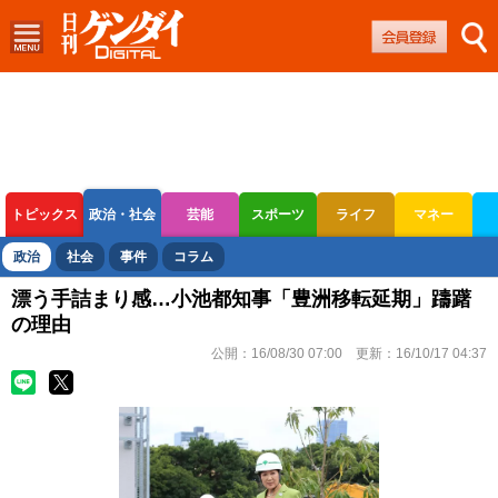
トピックス
政治・社会
芸能
スポーツ
ライフ
マネー
ボートレース
競輪
オートレース
政治
社会
事件
コラム
漂う手詰まり感…小池都知事「豊洲移転延期」躊躇
の理由
公開：
16/08/30 07:00
更新：
16/10/17 04:37