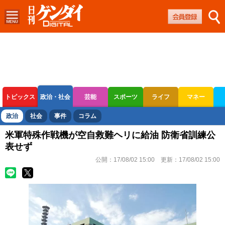
トピックス
政治・社会
芸能
スポーツ
ライフ
マネー
ボートレース
競輪
オートレース
政治
社会
事件
コラム
米軍特殊作戦機が空自救難ヘリに給油 防衛省訓練公
表せず
公開：
17/08/02 15:00
更新：
17/08/02 15:00