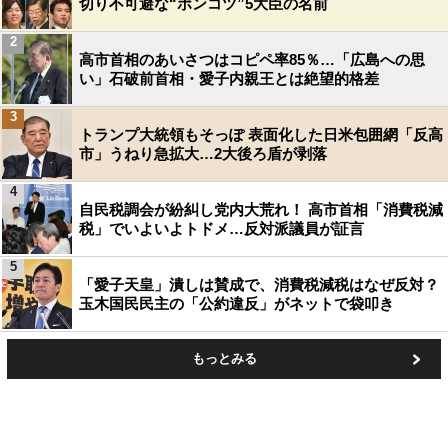
切り不可避な“ポンコツ”5大臣の名前
2
高市首相のあいさつはコピペ率85％…「広島への思
い」石破前首相・愛子内親王とは絶望的格差
3
トランプ大統領もそっぽ 表面化した日米包囲網「反高
市」うねり急拡大…2大後ろ盾が剥落
4
自民税調会が紛糾し党内大荒れ！ 高市首相「消費税減
税」でいよいよトドメ…反対派議員が証言
5
「愛子天皇」潰しは賛成で、消費税減税はなぜ反対？
玉木国民民主の「公約違反」がネットで袋叩き
もっとみる