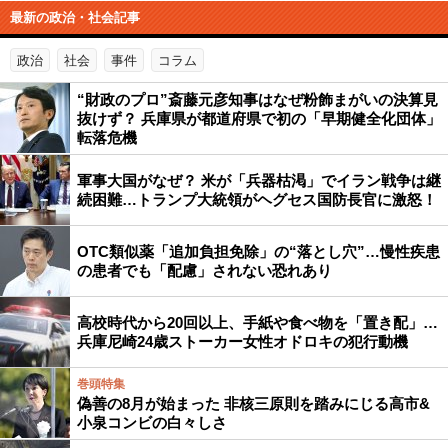
最新の政治・社会記事
政治
社会
事件
コラム
“財政のプロ”斎藤元彦知事はなぜ粉飾まがいの決算見
抜けず？ 兵庫県が都道府県で初の「早期健全化団体」
転落危機
軍事大国がなぜ？ 米が「兵器枯渇」でイラン戦争は継
続困難…トランプ大統領がヘグセス国防長官に激怒！
OTC類似薬「追加負担免除」の“落とし穴”…慢性疾患
の患者でも「配慮」されない恐れあり
高校時代から20回以上、手紙や食べ物を「置き配」…
兵庫尼崎24歳ストーカー女性オドロキの犯行動機
巻頭特集
偽善の8月が始まった 非核三原則を踏みにじる高市&
小泉コンビの白々しさ