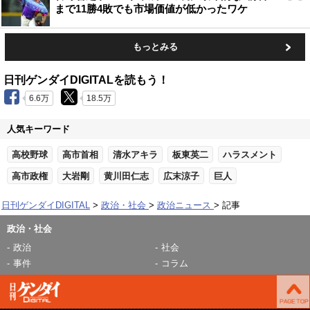
まで11勝4敗でも市場価値が低かったワケ
もっとみる
日刊ゲンダイDIGITALを読もう！
6.6万
18.5万
人気キーワード
高校野球
高市首相
清水アキラ
板東英二
ハラスメント
高市政権
大岩剛
黄川田仁志
広末涼子
巨人
日刊ゲンダイDIGITAL
政治・社会
政治ニュース
記事
政治・社会
政治
社会
事件
コラム