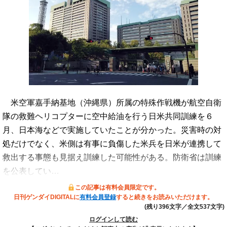
米空軍嘉手納基地（沖縄県）所属の特殊作戦機が航空自衛
隊の救難ヘリコプターに空中給油を行う日米共同訓練を６
月、日本海などで実施していたことが分かった。災害時の対
処だけでなく、米側は有事に負傷した米兵を日米が連携して
救出する事態も見据え訓練した可能性がある。防衛省は訓練
を公表してい…
この記事は有料会員限定です。
日刊ゲンダイDIGITALに
有料会員登録
すると続きをお読みいただけます。
(残り396文字／全文537文字)
ログインして読む