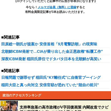
【ログインしていただくと記事中の広告が非表示になります】
今なら！
メルマガ会員（無料）に登録
すると
有料会員限定記事が3本お読みいただけます。
■関連記事
田原総一朗氏が提案か 安倍首相「9月電撃訪朝」の現実味
北朝鮮ICBM発射で…CIAが乗り出した金正恩政権“転覆工作”
深夜ICBM発射 稲田氏辞任でドタバタ日本を北朝鮮が高笑い
■関連記事
日報問題で謝罪せず 稲田氏“KY離任式”に自衛官ブーイング
稲田大臣と真っ向対立 安倍官邸が恐れていた“陸自の前川”
政治のアクセスランキング
1
支持率急落の高市政権がV字回復画策 内閣改造でクビ