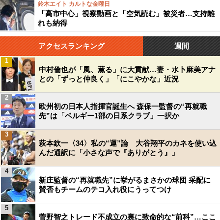
鈴木エイト カルトな金曜日
「高市中心」視察動画と「空気読む」被災者…支持離
れも納得
アクセスランキング
週間
1
中村倫也が「風、薫る」に大貢献…妻・水卜麻美アナ
との「ずっと仲良く」「にこやかな」近況
2
欧州初の日本人指揮官誕生へ 森保一監督の“再就職
先”は「ベルギー1部の日系クラブ」一択か
3
萩本欽一〈34〉私の“運”論 大谷翔平のカネを使い込
んだ通訳に「小さな声で『ありがとう』」
4
新庄監督の“再就職先”に挙がるまさかの球団 采配に
賛否もチームのテコ入れ役にうってつけ
5
菅野智之トレード不成立の裏に致命的な“前科”…ここ