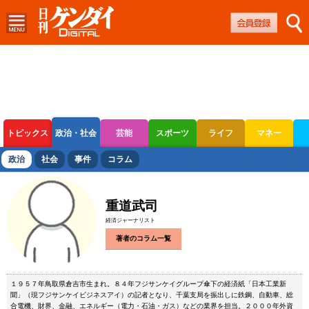
トピックス
政治・社会
芸能
スポーツ
ライフ
マネー
ボートレース
競輪
オートレース
政治
社会
事件
コラム
重道武司
経済ジャーナリスト
著者のコラム一覧
１９５７年鳥取県倉吉市生まれ。８４年フジサンケイグループ傘下の経済紙「日本工業新
聞」（現フジサンケイビジネスアイ）の記者となり、千葉支局を振出しに鉄鋼、自動車、総
合電機、財界、金融、エネルギー（電力・石油・ガス）などの業界を担当。２０００年外資