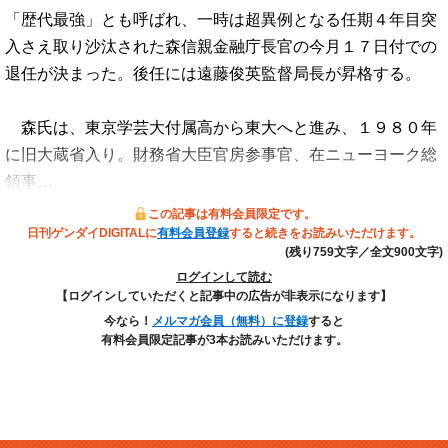
「歴代最強」とも呼ばれ、一時は超異例となる任期４年目突
入さえ取り沙汰された森信親金融庁長官の今月１７日付での
退任が決まった。後任には遠藤俊英監督局長が昇格する。
森氏は、東京学芸大付属高から東大へと進み、１９８０年
に旧大蔵省入り。財務省大臣官房参事官、在ニューヨーク総
領事…
この記事は有料会員限定です。
日刊ゲンダイDIGITALに
有料会員登録
すると続きをお読みいただけます。
(残り759文字／全文900文字)
ログインして読む
【ログインしていただくと記事中の広告が非表示になります】
今なら！
メルマガ会員（無料）に登録
すると
有料会員限定記事が3本お読みいただけます。