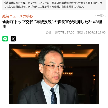
系通信社に転じた後、０２年からフリーに。得意分野は通信社時代を含めて在籍足掛け７年
にも及んだ日銀記者クラブ時代に人脈を培った金融。自動車業界にも強い。
> 一覧へ
経済ニュースの核心
金融庁トップ交代 “再続投説”の森長官が失脚した3つの理
由
公開：
18/07/11 17:00
更新：
18/07/11 17:00