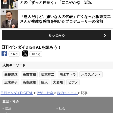
との「ずっと仲良く」「にこやかな」近況
5
「恩人だけど、嫌いな人の代表」亡くなった板東英二
さんが複雑な感情を抱いたプロデューサーの名前
もっとみる
日刊ゲンダイDIGITALを読もう！
6.6万
18.5万
人気キーワード
高校野球
高市首相
板東英二
清水アキラ
ハラスメント
広末涼子
高市政権
巨人
大岩剛
ピアノ
日刊ゲンダイDIGITAL
政治・社会
政治ニュース
記事
政治・社会
政治
社会