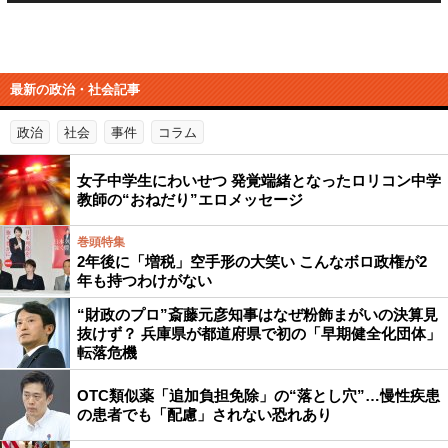
最新の政治・社会記事
政治
社会
事件
コラム
女子中学生にわいせつ 発覚端緒となったロリコン中学
教師の“おねだり”エロメッセージ
巻頭特集
2年後に「増税」空手形の大笑い こんなボロ政権が2
年も持つわけがない
“財政のプロ”斎藤元彦知事はなぜ粉飾まがいの決算見
抜けず？ 兵庫県が都道府県で初の「早期健全化団体」
転落危機
OTC類似薬「追加負担免除」の“落とし穴”…慢性疾患
の患者でも「配慮」されない恐れあり