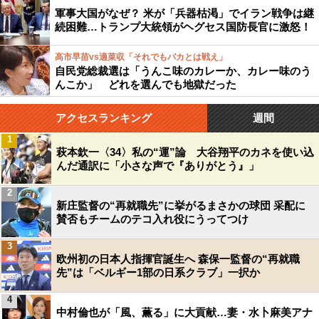
軍事大国がなぜ？ 米が「兵器枯渇」でイラン戦争は継
続困難…トランプ大統領がヘグセス国防長官に激怒！
高市早苗vs適菜収「それでもバカとは戦え」
自民党総裁選は「うんこ味のカレーか、カレー味のう
んこか」 どれを選んでも地獄だった
アクセスランキング
週間
1
萩本欽一〈34〉私の“運”論 大谷翔平のカネを使い込
んだ通訳に「小さな声で『ありがとう』」
2
新庄監督の“再就職先”に挙がるまさかの球団 采配に
賛否もチームのテコ入れ役にうってつけ
3
欧州初の日本人指揮官誕生へ 森保一監督の“再就職
先”は「ベルギー1部の日系クラブ」一択か
4
中村倫也が「風、薫る」に大貢献…妻・水卜麻美アナ