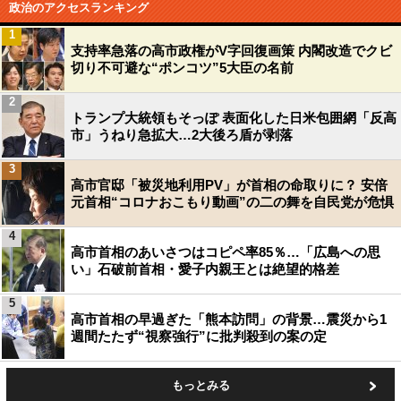
政治のアクセスランキング
1
支持率急落の高市政権がV字回復画策 内閣改造でクビ
切り不可避な“ポンコツ”5大臣の名前
2
トランプ大統領もそっぽ 表面化した日米包囲網「反高
市」うねり急拡大…2大後ろ盾が剥落
3
高市官邸「被災地利用PV」が首相の命取りに？ 安倍
元首相“コロナおこもり動画”の二の舞を自民党が危惧
4
高市首相のあいさつはコピペ率85％…「広島への思
い」石破前首相・愛子内親王とは絶望的格差
5
高市首相の早過ぎた「熊本訪問」の背景…震災から1
週間たたず“視察強行”に批判殺到の案の定
もっとみる