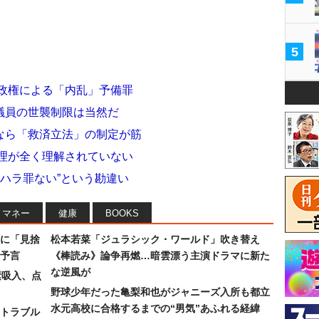
5
倍政権による「内乱」予備罪
議員の世襲制限は当然だ
なら「救済立法」の制定が筋
原理が全く理解されていない
クハラ罪ない”という勘違い
マネー
健康
BOOKS
に「見捨
松本若菜「ジュラシック・ワールド」吹き替え
予言
《棒読み》論争再燃…暗雲漂う主演ドラマに新た
な逆風が
素吸入、点
野球少年だった亀梨和也がジャニーズ入所も都立
水元高校に合格するまでの“男気”あふれる経緯
トラブル