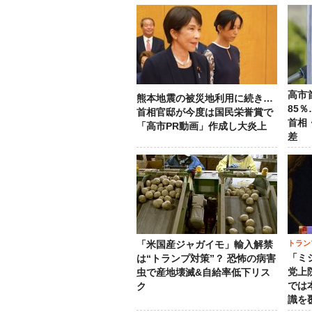
高市
熊本地震の被災地利用に続き…
85
首相官邸が今度は国民栄誉賞で
首相
「高市PR動画」作成し大炎上
差
トラン
「米国産ジャガイモ」輸入解禁
「ミ
は“トランプ対策”？ 恐怖の病害
党上
虫で産地壊滅&自給率低下リス
では
ク
識を