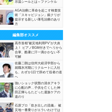
示温シールとは～ファンケル
AGA治療に革命を起こす検査技
術「スキャビジョン」銀クリが
提示する新しい薄毛治療のあり
方
編集部オススメ
高市首相“被災地利用PV”が大炎
上！ ピアノBGM付きでヘリから
合掌、酷暑に汗一滴かかない不
可解
佐藤二朗は信州大経済学部から
就職氷河期にリクルートに入社
も、わずか1日で辞めて役者の道
へ
強いショック状態の清水アキラ
に心配の声…子供を亡くした神
田正輝らもたどった遺族ケアの
道のり
石原プロ「炊き出しの流儀」 被
災地一番乗りがエラいわけでは