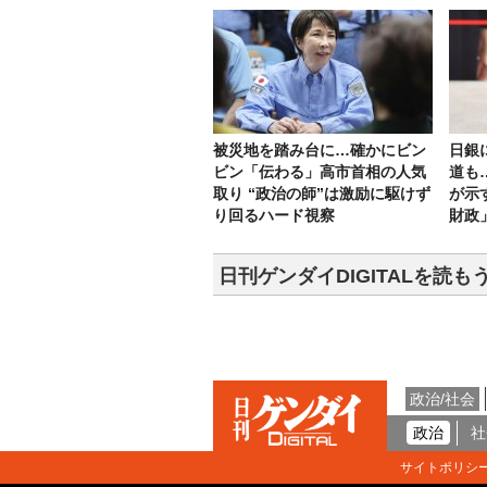
被災地を踏み台に…確かにビン
日銀
ビン「伝わる」高市首相の人気
道も
取り “政治の師”は激励に駆けず
が示
り回るハード視察
財政
日刊ゲンダイDIGITALを読も
政治/社会
政治
社
サイトポリシ