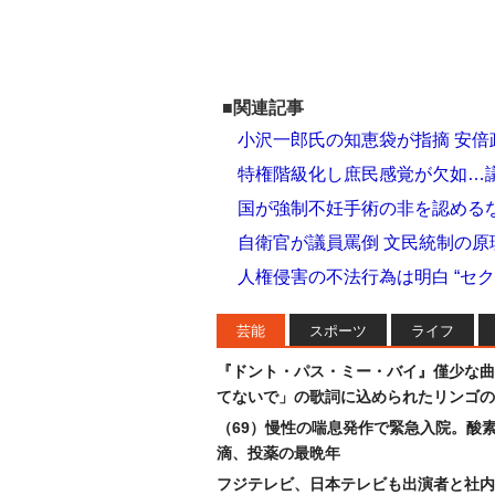
■関連記事
小沢一郎氏の知恵袋が指摘 安
特権階級化し庶民感覚が欠如…
国が強制不妊手術の非を認める
自衛官が議員罵倒 文民統制の
人権侵害の不法行為は明白 “セ
芸能
スポーツ
ライフ
『ドント・パス・ミー・バイ』僅少な曲
てないで」の歌詞に込められたリンゴの
（69）慢性の喘息発作で緊急入院。酸
滴、投薬の最晩年
フジテレビ、日本テレビも出演者と社内