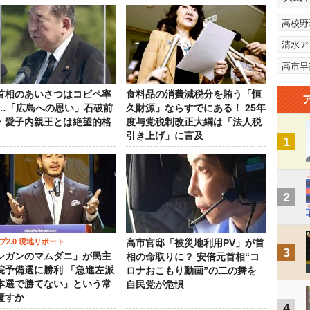
高校野
清水ア
高市早
首相のあいさつはコピペ率
食料品の消費減税分を賄う「恒
％…「広島への思い」石破前
久財源」ならすでにある！ 25年
・愛子内親王とは絶望的格
度与党税制改正大綱は「法人税
引き上げ」に言及
1
2
プ2.0 現地リポート
高市官邸「被災地利用PV」が首
3
シガンのマムダニ」が民主
相の命取りに？ 安倍元首相“コ
院予備選に勝利 「急進左派
ロナおこもり動画”の二の舞を
本選で勝てない」という常
自民党が危惧
覆すか
4