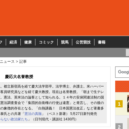
フ
経済
健康
コミック
競馬
公営競技
書籍
ニュース
記事
慶応大名誉教授
れ。都立新宿高を経て慶大法学部卒。法学博士、弁護士。米ハーバー
の客員研究員などを経て慶大教授。現在は名誉教授。「朝まで生テレ
演。憲法、英米法の論客として知られる。１４年の安保関連法制の国
院憲法調査査会で「集団的自衛権の行使は違憲」と発言し、その後の
1
動の象徴的存在となる。「白熱講義！ 日本国憲法改正」など著書多
恒泰氏との共著「
憲法の真髄
」（ベスト新著） 5月27日新刊発売
からない政治家たち
」（日刊現代・講談社 1430円）
2