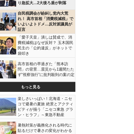
り急拡大…2大後ろ盾が剥落
自民税調会が紛糾し党内大荒
れ！ 高市首相「消費税減税」で
いよいよトドメ…反対派議員が
証言
「愛子天皇」潰しは賛成で、消
費税減税はなぜ反対？ 玉木国民
民主の「公約違反」がネットで
袋叩き
高市首相の早過ぎた「熊本訪
問」の背景…震災から1週間たた
ず“視察強行”に批判殺到の案の定
もっと見る
楽しさいっぱい！北海道・ニセ
コで避暑の夏旅 絶景とアクティ
ビティが揃う「ニセコ東急 グラ
ン・ヒラフ」～東急不動産
暑熱対策が義務化される時代に
貼るだけで暑さの変化がわかる