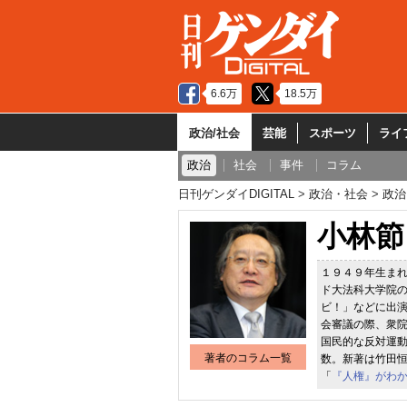
6.6万
18.5万
政治/社会
芸能
スポーツ
ライ
政治
社会
事件
コラム
日刊ゲンダイDIGITAL
政治・社会
政治
小林節
１９４９年生ま
ド大法科大学院
ビ！」などに出
会審議の際、衆
国民的な反対運
著者のコラム一覧
数。新著は竹田
「
『人権』がわ