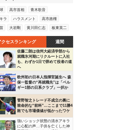
球
高市首相
青木歌音
キラ
ハラスメント
高市政権
苗
大岩剛
黄川田仁志
板東英二
アクセスランキング
週間
佐藤二朗は信州大経済学部から
就職氷河期にリクルートに入社
も、わずか1日で辞めて役者の道
へ
欧州初の日本人指揮官誕生へ 森
保一監督の“再就職先”は「ベル
ギー1部の日系クラブ」一択か
菅野智之トレード不成立の裏に
致命的な“前科”…ここまで11勝4
敗でも市場価値が低かったワケ
強いショック状態の清水アキラ
に心配の声…子供を亡くした神