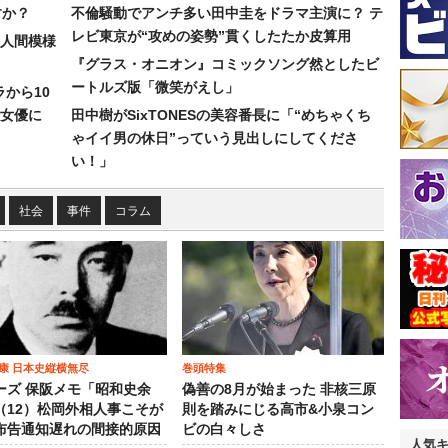
すか？
不倫騒動でアンチ多い田中圭をドラマ主演に？ テ
レビ東京が“攻めの姿勢”貫くしたたか皮算用
人間模様
『グラス・オニオン』コミックソング然としたビ
ートルズ版「微笑がえし」
ラから10
女優に
田中樹がSixTONESの美容番長に「“めちゃくち
ゃイイ男の休日”っていう見出しにしてくださ
い！」
社会
事件
コラム
康 日本史縦横無尽
巻頭特集
ーズ 保阪メモ「昭和史余
偽善の8月が始まった 非核三原
（12）松岡外相人事こそが
則を踏みにじる高市&小泉コン
布告通知遅れの間接的原因
ビの白々しさ
人気