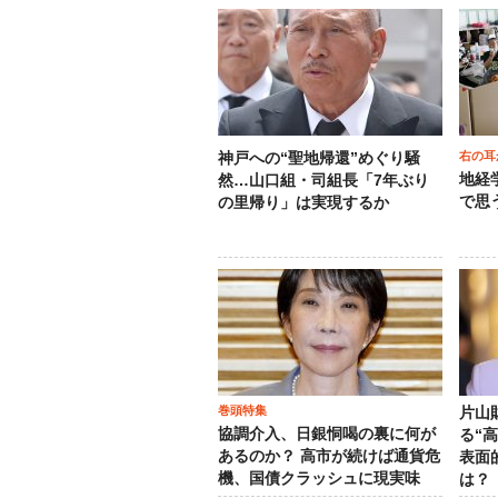
右の耳
神戸への“聖地帰還”めぐり騒
地経
然…山口組・司組長「7年ぶり
で思
の里帰り」は実現するか
巻頭特集
片山
協調介入、日銀恫喝の裏に何が
る“
あるのか？ 高市が続けば通貨危
表面
機、国債クラッシュに現実味
は？