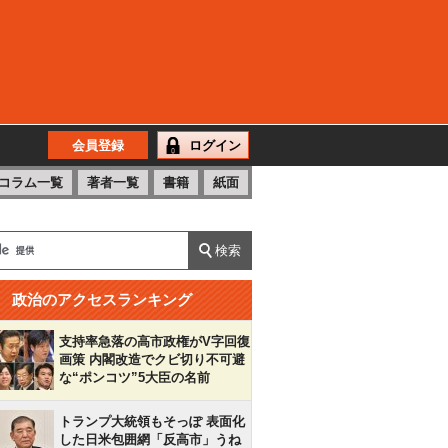
会員登録
ログイン
コラム一覧
著者一覧
書籍
紙面
政治のアクセスランキング
支持率急落の高市政権がV字回復
画策 内閣改造でクビ切り不可避
な“ポンコツ”5大臣の名前
トランプ大統領もそっぽ 表面化
した日米包囲網「反高市」うね