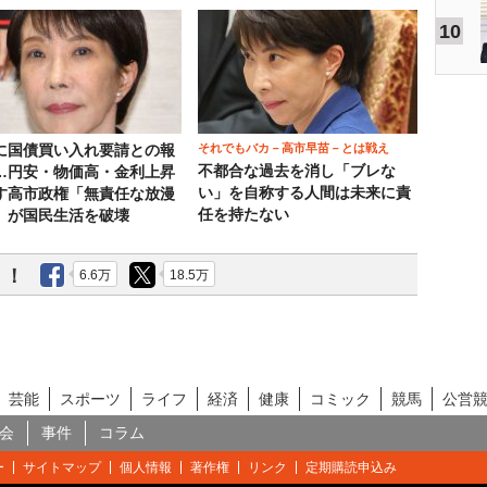
10
それでもバカ－高市早苗－とは戦え
に国債買い入れ要請との報
不都合な過去を消し「ブレな
…円安・物価高・金利上昇
い」を自称する人間は未来に責
す高市政権「無責任な放漫
任を持たない
」が国民生活を破壊
う！
6.6万
18.5万
芸能
スポーツ
ライフ
経済
健康
コミック
競馬
公営
会
事件
コラム
ー
サイトマップ
個人情報
著作権
リンク
定期購読申込み