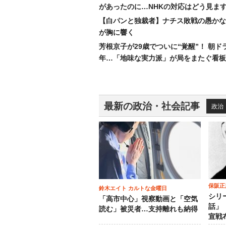
があったのに…NHKの対応はどう見ま
【白パンと独裁者】ナチス敗戦の愚かな
が胸に響く
芳根京子が29歳でついに“覚醒”！ 朝ド
年…「地味な実力派」が局をまたぐ看板
最新の政治・社会記事
政治
保阪正
鈴木エイト カルトな金曜日
シリ
「高市中心」視察動画と「空気
話」
読む」被災者…支持離れも納得
宣戦