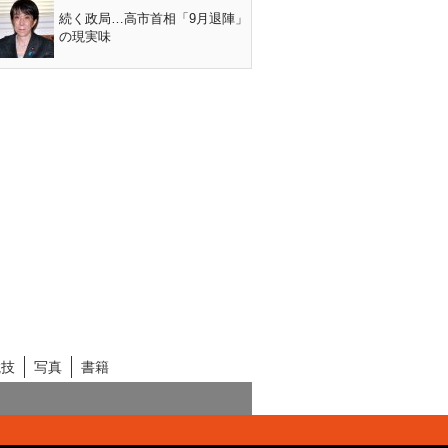
続く政局…高市首相「9月退陣」
の現実味
競技
写真
書籍