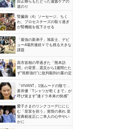
田正輝らもたどった遺族ケアの
道のり
腎臓病（4）ソーセージ、ちく
わ、プロセスチーズの取り過ぎ
が腎機能を低下させる
「最強の新弟子」旭富士、デビ
ュー4場所連続Ｖでも残る大きな
課題
高市首相の早過ぎた「熊本訪
問」の背景…震災から1週間たた
ず“視察強行”に批判殺到の案の定
「VIVANT」1強ムードの陰で…
蒼井優「Tシャツが乾くまで」が
呼び覚ます"連ドラ本来の快感"
愛子さまのリンクコーデににじ
む「皇室を担う」覚悟の表れ 皇
室典範改正にご本人の心中やい
かに