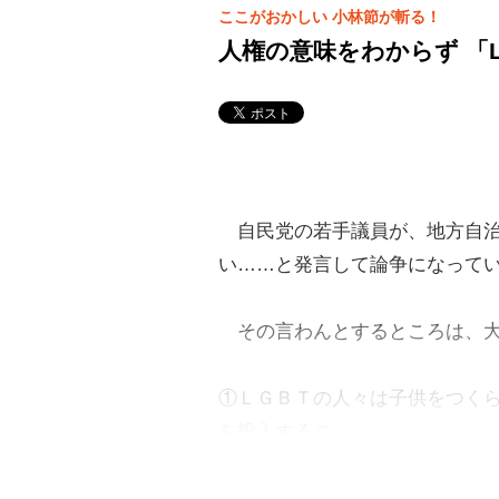
ここがおかしい 小林節が斬る！
人権の意味をわからず 「
自民党の若手議員が、地方自治
い……と発言して論争になって
その言わんとするところは、大
①ＬＧＢＴの人々は子供をつく
を投入するこ…