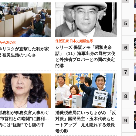
5
保阪正康 日本史縦横無尽
から左の耳
6
シリーズ 保阪メモ「昭和史余
学リスクが直撃した我が家
話」（11）海軍出身の野村大使
う被災生活のつらさ
と外務省プロパーとの間の決定
的溝
7
8
財務相が事務次官人事めぐ
消費税政局にいっちょがみ 「反
高市首相との暗闘”に勝利…
対派」国民民主・玉木代表もヒ
9
的には“従順”でも腹の中
ートアップ…見え隠れする最長
老の影