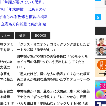
摘「常識が溶けていく恐怖」
首相「年末解散」はあるのか
堂が迫られる改修と慣習の刷新
5
 立憲も方向転換で結集加速
マネー
健康
BOOKS
嶋ファミ
『グラス・オニオン』コミックソング然としたビ
手を差し
ートルズ版「微笑がえし」
田中樹がSixTONESの美容番長に「“めちゃくち
ラから10
ゃイイ男の休日”っていう見出しにしてくださ
女優に
い！」
き替え
「恩人だけど、嫌いな人の代表」亡くなった板東
マに新た
英二さんが複雑な感情を抱いたプロデューサーの
名前
所も都立
中村倫也が「風、薫る」に大貢献…妻・水卜麻美
れる経緯
アナとの「ずっと仲良く」「にこやかな」近況
演に？ テ
バカリ組は妻「夢眠ねむ」ソックリ？ NHK『巡