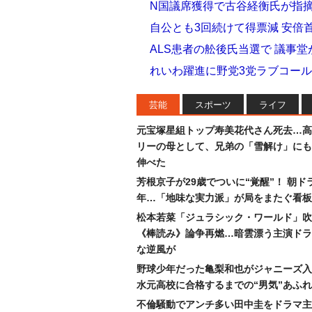
N国議席獲得で古谷経衡氏が指
自公とも3回続けて得票減 安倍
ALS患者の舩後氏当選で 議事
れいわ躍進に野党3党ラブコール
芸能
スポーツ
ライフ
元宝塚星組トップ寿美花代さん死去…高
リーの母として、兄弟の「雪解け」にも
伸べた
芳根京子が29歳でついに“覚醒”！ 朝ド
年…「地味な実力派」が局をまたぐ看板
松本若菜「ジュラシック・ワールド」吹
《棒読み》論争再燃…暗雲漂う主演ドラ
な逆風が
野球少年だった亀梨和也がジャニーズ入
水元高校に合格するまでの“男気”あふ
不倫騒動でアンチ多い田中圭をドラマ主