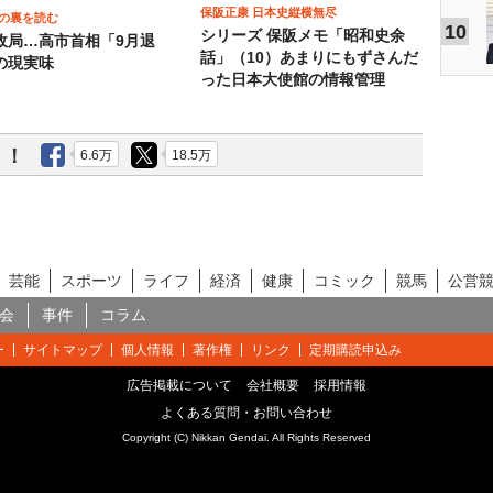
保阪正康 日本史縦横無尽
の裏を読む
10
シリーズ 保阪メモ「昭和史余
政局…高市首相「9月退
話」（10）あまりにもずさんだ
の現実味
った日本大使館の情報管理
う！
6.6万
18.5万
芸能
スポーツ
ライフ
経済
健康
コミック
競馬
公営
会
事件
コラム
ー
サイトマップ
個人情報
著作権
リンク
定期購読申込み
広告掲載について
会社概要
採用情報
よくある質問・お問い合わせ
Copyright (C) Nikkan Gendai. All Rights Reserved