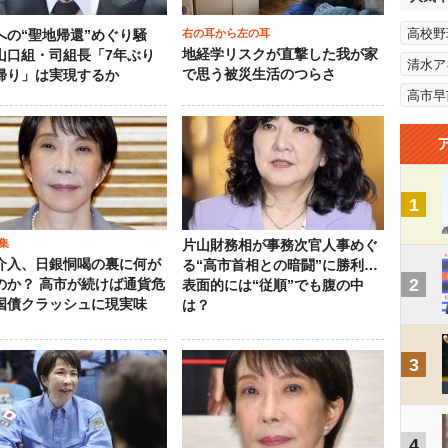
高校野
右の耳から左の耳
への“聖地帰還”めぐり騒
地経学リスクが直撃した我が家
山口組・司組長「7年ぶり
清水ア
で思う被災生活のつらさ
帰り」は実現するか
高市早
1
集
片山財務相が事務次官人事めぐ
介入、日銀恫喝の裏に何が
る“高市首相との暗闘”に勝利…
2
のか？ 高市が続けば通貨危
表面的には“従順”でも腹の中
国債クラッシュに現実味
は？
3
4