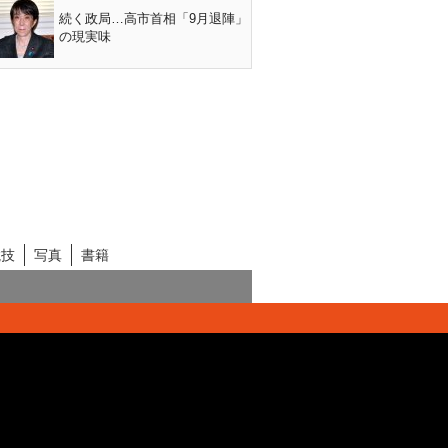
続く政局…高市首相「9月退陣」
の現実味
競技
写真
書籍