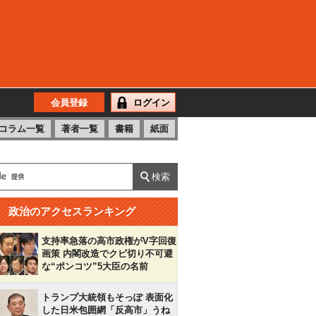
会員登録
ログイン
コラム一覧
著者一覧
書籍
紙面
政治のアクセスランキング
支持率急落の高市政権がV字回復
画策 内閣改造でクビ切り不可避
な“ポンコツ”5大臣の名前
トランプ大統領もそっぽ 表面化
した日米包囲網「反高市」うね