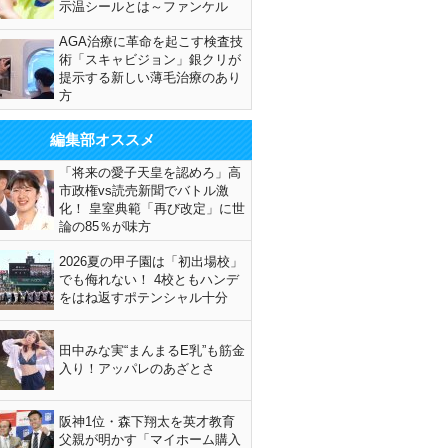
示温シールとは～ファンケル
AGA治療に革命を起こす検査技
術「スキャビジョン」銀クリが
提示する新しい薄毛治療のあり
方
編集部オススメ
「将来の愛子天皇を認めろ」高
市政権vs読売新聞でバトル激
化！ 皇室典範「再び改定」に世
論の85％が味方
2026夏の甲子園は「初出場校」
でも侮れない！ 4校ともハンデ
をはね返すポテンシャル十分
田中みな実“まんまるE乳”も筋金
入り！アッパレのあざとさ
阪神1位・森下翔太を英才教育
父親が明かす「マイホーム購入