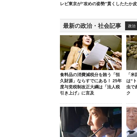
レビ東京が“攻めの姿勢”貫くしたたか
最新の政治・社会記事
政治
食料品の消費減税分を賄う「恒
「米
久財源」ならすでにある！ 25年
は“
度与党税制改正大綱は「法人税
虫で
引き上げ」に言及
ク