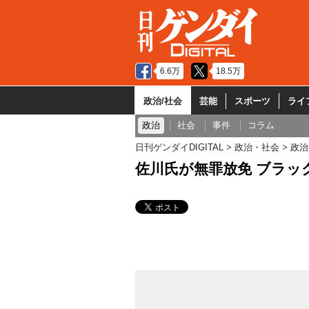
6.6万
18.5万
政治/社会
芸能
スポーツ
ライ
政治
社会
事件
コラム
日刊ゲンダイDIGITAL
政治・社会
政治
佐川氏が無罪放免 ブラッ