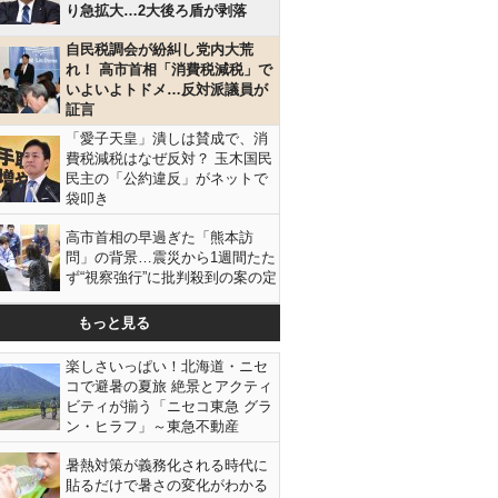
り急拡大…2大後ろ盾が剥落
自民税調会が紛糾し党内大荒
れ！ 高市首相「消費税減税」で
いよいよトドメ…反対派議員が
証言
「愛子天皇」潰しは賛成で、消
費税減税はなぜ反対？ 玉木国民
民主の「公約違反」がネットで
袋叩き
高市首相の早過ぎた「熊本訪
問」の背景…震災から1週間たた
ず“視察強行”に批判殺到の案の定
もっと見る
楽しさいっぱい！北海道・ニセ
コで避暑の夏旅 絶景とアクティ
ビティが揃う「ニセコ東急 グラ
ン・ヒラフ」～東急不動産
暑熱対策が義務化される時代に
貼るだけで暑さの変化がわかる