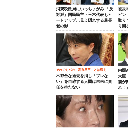
消費税政局にいっちょがみ 「反
被災
対派」国民民主・玉木代表もヒ
ビン
ートアップ…見え隠れする最長
取り
老の影
り回
それでもバカ－高市早苗－とは戦え
内閣
不都合な過去を消し「ブレな
大臣
い」を自称する人間は未来に責
霞が
任を持たない
れ！