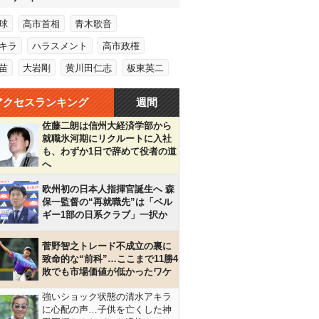
球
高市首相
青木歌音
キラ
ハラスメント
高市政権
苗
大岩剛
黄川田仁志
板東英二
アクセスランキング
週間
佐藤二朗は信州大経済学部から
就職氷河期にリクルートに入社
も、わずか1日で辞めて役者の道
へ
欧州初の日本人指揮官誕生へ 森
保一監督の“再就職先”は「ベル
ギー1部の日系クラブ」一択か
菅野智之トレード不成立の裏に
致命的な“前科”…ここまで11勝4
敗でも市場価値が低かったワケ
強いショック状態の清水アキラ
に心配の声…子供を亡くした神