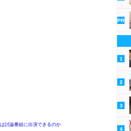
PR
1
2
3
代表は討論番組に出演できるのか
4