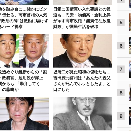
地を踏み台に…確かにビン
日銀に国債買い入れ要請との報
「伝わる」高市首相の人気
道も…円安・物価高・金利上昇
 “政治の師”は激励に駆けず
が示す高市政権「無責任な放漫
5
るハード視察
財政」が国民生活を破壊
6
7
改造めぐり維新からの「副
堤清二が見た昭和の傑物たち…
・政務官」起用説が浮上…
吉田茂元首相は「あんたの親父
関からも 「勘弁してく
さんが死んでホッとしたよ」と
」の悲鳴が
口にした
8
9