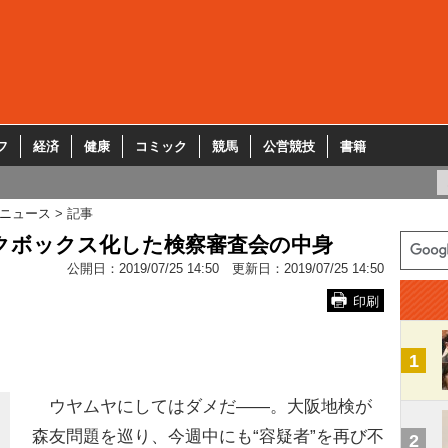
フ
経済
健康
コミック
競馬
公営競技
書籍
ニュース
記事
クボックス化した検察審査会の中身
公開日：
2019/07/25 14:50
更新日：
2019/07/25 14:50
印刷
1
ウヤムヤにしてはダメだ――。大阪地検が
森友問題を巡り、今週中にも“容疑者”を再び不
2