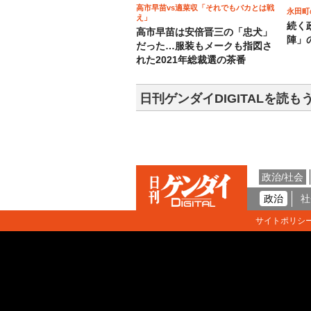
高市早苗vs適菜収「それでもバカとは戦
永田町
え」
続く
高市早苗は安倍晋三の「忠犬」
陣」
だった…服装もメークも指図さ
れた2021年総裁選の茶番
日刊ゲンダイDIGITALを読も
政治/社会
政治
社
サイトポリシ