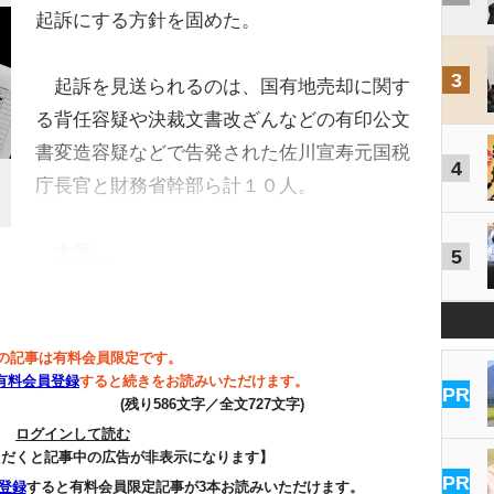
起訴にする方針を固めた。
3
起訴を見送られるのは、国有地売却に関す
る背任容疑や決裁文書改ざんなどの有印公文
書変造容疑などで告発された佐川宣寿元国税
4
庁長官と財務省幹部ら計１０人。
大阪…
5
の記事は有料会員限定です。
有料会員登録
すると続きをお読みいただけます。
PR
(残り586文字／全文727文字)
ログインして読む
ただくと記事中の広告が非表示になります】
PR
登録
すると有料会員限定記事が3本お読みいただけます。