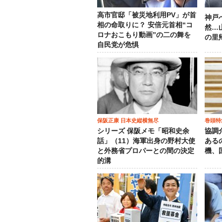
高市官邸「被災地利用PV」が首
神戸
相の命取りに？ 安倍元首相“コ
然…
ロナおこもり動画”の二の舞を
の里
自民党が危惧
保阪正康 日本史縦横無尽
巻頭特
シリーズ 保阪メモ「昭和史余
協調
話」（11）海軍出身の野村大使
ある
と外務省プロパーとの間の決定
機、
的溝