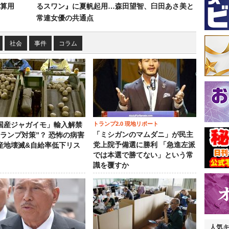
皮算用
るスワン』に夏帆起用…森田望智、臼田あさ美と
常連女優の共通点
社会
事件
コラム
トランプ2.0 現地リポート
国産ジャガイモ」輸入解禁
「ミシガンのマムダニ」が民主
トランプ対策”？ 恐怖の病害
党上院予備選に勝利 「急進左派
産地壊滅&自給率低下リス
では本選で勝てない」という常
識を覆すか
人気