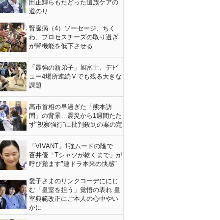
田正輝らもたどった遺族ケアの
道のり
腎臓病（4）ソーセージ、ちく
わ、プロセスチーズの取り過ぎ
が腎機能を低下させる
「最強の新弟子」旭富士、デビ
ュー4場所連続Ｖでも残る大きな
課題
高市首相の早過ぎた「熊本訪
問」の背景…震災から1週間たた
ず“視察強行”に批判殺到の案の定
「VIVANT」1強ムードの陰で…
蒼井優「Tシャツが乾くまで」が
呼び覚ます"連ドラ本来の快感"
愛子さまのリンクコーデににじ
む「皇室を担う」覚悟の表れ 皇
室典範改正にご本人の心中やい
かに