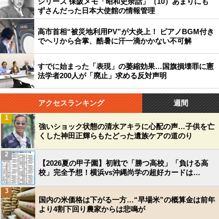
シリーズ 保阪メモ「昭和史余話」（10）あまりにも
ずさんだった日本大使館の情報管理
高市首相“被災地利用PV”が大炎上！ ピアノBGM付き
でヘリから合掌、酷暑に汗一滴かかない不可解
すでに始まった「表現」の萎縮効果…国旗損壊罪に憲
法学者200人が「廃止」求める反対声明
アクセスランキング
週間
1
強いショック状態の清水アキラに心配の声…子供を亡
くした神田正輝らもたどった遺族ケアの道のり
2
【2026夏の甲子園】初戦で「勝つ高校」「負ける高
校」完全予想！横浜vs沖縄尚学の超好カードは…
3
国内の米価格は下がる一方…“早場米”の概算金は前年
より4割下回り農家からは悲鳴が