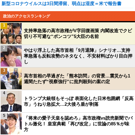
新型コロナウイルスは3日間滞留、弱点は湿度＝米で報告書
政治のアクセスランキング
1
支持率急落の高市政権がV字回復画策 内閣改造でクビ
切り不可避な“ポンコツ”5大臣の名前
2
やはり浮上した高市首相「9月退陣」シナリオ…支持
率急落も反転攻勢のネタなく、不安材料ばかり目白押
し
3
高市首相の早過ぎた「熊本訪問」の背景…震災から1
週間たたず“視察強行”に批判殺到の案の定
4
トランプ大統領もそっぽ 表面化した日米包囲網「反高
市」うねり急拡大…2大後ろ盾が剥落
5
「将来の愛子天皇を認めろ」高市政権vs読売新聞でバ
トル激化！ 皇室典範「再び改定」に世論の85％が味
方