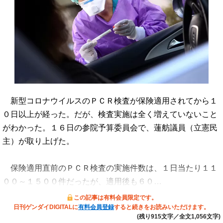
新型コロナウイルスのＰＣＲ検査が保険適用されてから１
０日以上が経った。だが、検査実施は全く増えていないこと
がわかった。１６日の参院予算委員会で、蓮舫議員（立憲民
主）が取り上げた。
保険適用直前のＰＣＲ検査の実施件数は、１日当たり１１
００～１５００件だったが、適用後も６０…
この記事は有料会員限定です。
日刊ゲンダイDIGITALに
有料会員登録
すると続きをお読みいただけます。
(残り915文字／全文1,056文字)