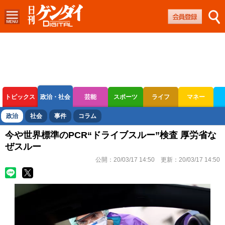
トピックス
政治・社会
芸能
スポーツ
ライフ
マネー
ボートレース
競輪
オートレース
政治
社会
事件
コラム
今や世界標準のPCR“ドライブスルー”検査 厚労省な
ぜスルー
公開：
20/03/17 14:50
更新：
20/03/17 14:50