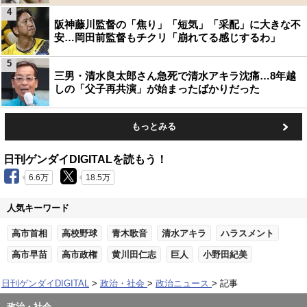
4
阪神藤川監督の「焦り」「短気」「采配」に大きな不
安…岡田前監督もチクリ「崩れてる感じするわ」
5
三男・清水良太郎さん急死で清水アキラ沈痛…8年越
しの「父子再共演」が始まったばかりだった
もっとみる
日刊ゲンダイDIGITALを読もう！
6.6万
18.5万
人気キーワード
高市首相
高校野球
青木歌音
清水アキラ
ハラスメント
高市早苗
高市政権
黄川田仁志
巨人
小野田紀美
日刊ゲンダイDIGITAL
政治・社会
政治ニュース
記事
政治・社会