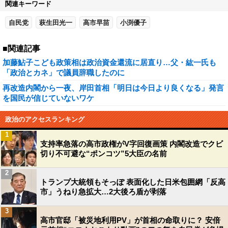
関連キーワード
自民党
萩生田光一
高市早苗
小渕優子
■関連記事
加藤鮎子こども政策相は政治資金還流に居直り…父・紘一氏も
「政治とカネ」で議員辞職したのに
再改造内閣から一夜、岸田首相「明日は今日より良くなる」発言
を国民が信じていないワケ
政治のアクセスランキング
1
支持率急落の高市政権がV字回復画策 内閣改造でクビ
切り不可避な“ポンコツ”5大臣の名前
2
トランプ大統領もそっぽ 表面化した日米包囲網「反高
市」うねり急拡大…2大後ろ盾が剥落
3
高市官邸「被災地利用PV」が首相の命取りに？ 安倍