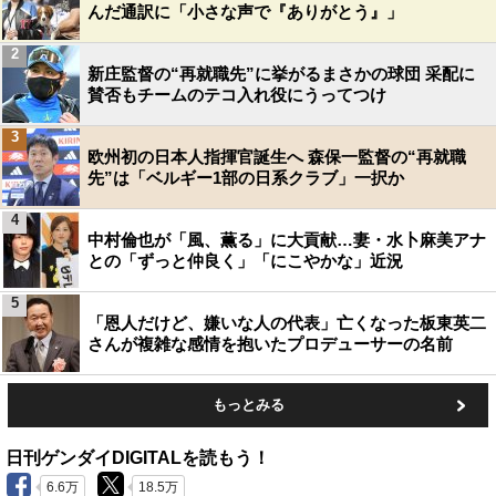
んだ通訳に「小さな声で『ありがとう』」
2
新庄監督の“再就職先”に挙がるまさかの球団 采配に
賛否もチームのテコ入れ役にうってつけ
3
欧州初の日本人指揮官誕生へ 森保一監督の“再就職
先”は「ベルギー1部の日系クラブ」一択か
4
中村倫也が「風、薫る」に大貢献…妻・水卜麻美アナ
との「ずっと仲良く」「にこやかな」近況
5
「恩人だけど、嫌いな人の代表」亡くなった板東英二
さんが複雑な感情を抱いたプロデューサーの名前
もっとみる
日刊ゲンダイDIGITALを読もう！
6.6万
18.5万