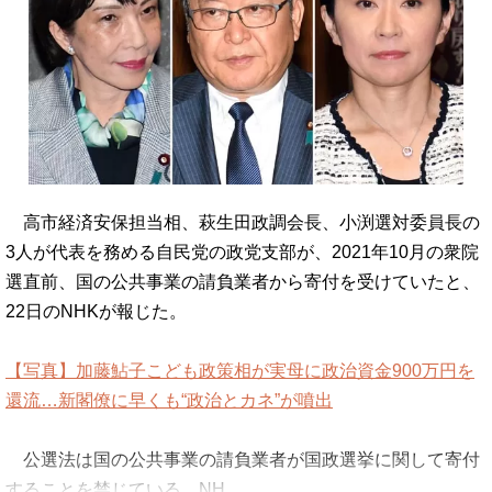
高市経済安保担当相、萩生田政調会長、小渕選対委員長の
3人が代表を務める自民党の政党支部が、2021年10月の衆院
選直前、国の公共事業の請負業者から寄付を受けていたと、
22日のNHKが報じた。
【写真】加藤鮎子こども政策相が実母に政治資金900万円を
還流…新閣僚に早くも“政治とカネ”が噴出
公選法は国の公共事業の請負業者が国政選挙に関して寄付
することを禁じている。NH…