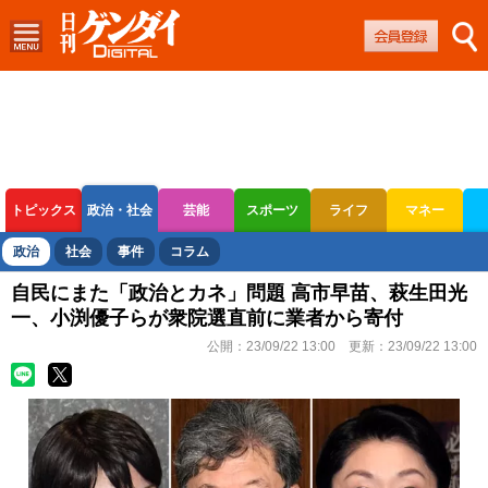
トピックス
政治・社会
芸能
スポーツ
ライフ
マネー
ボートレース
競輪
オートレース
政治
社会
事件
コラム
自民にまた「政治とカネ」問題 高市早苗、萩生田光
一、小渕優子らが衆院選直前に業者から寄付
公開：
23/09/22 13:00
更新：
23/09/22 13:00