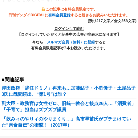
この記事は有料会員限定です。
日刊ゲンダイDIGITALに
有料会員登録
すると続きをお読みいただけます。
(残り217文字／全文358文字)
ログインして読む
【ログインしていただくと記事中の広告が非表示になります】
今なら！
メルマガ会員（無料）に登録
すると
有料会員限定記事が3本お読みいただけます。
■関連記事
岸田政権「辞任ドミノ」再来も…加藤鮎子・小渕優子・土屋品子
3氏に醜聞続出、“第1号”は誰？
副大臣・政務官は女性ゼロ、旧統一教会と接点26人…「消費者」
「子育て」担当はズブズブ議員
「飲みィのやりィのやりまくり…」高市早苗氏がブチまけてい
た“肉食自伝”の衝撃！（2017年）