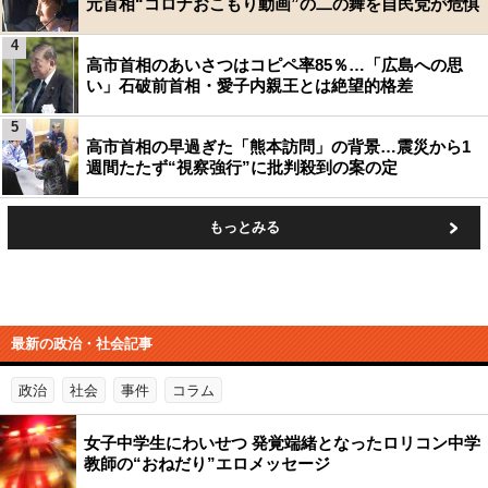
元首相“コロナおこもり動画”の二の舞を自民党が危惧
4
高市首相のあいさつはコピペ率85％…「広島への思
い」石破前首相・愛子内親王とは絶望的格差
5
高市首相の早過ぎた「熊本訪問」の背景…震災から1
週間たたず“視察強行”に批判殺到の案の定
もっとみる
最新の政治・社会記事
政治
社会
事件
コラム
女子中学生にわいせつ 発覚端緒となったロリコン中学
教師の“おねだり”エロメッセージ