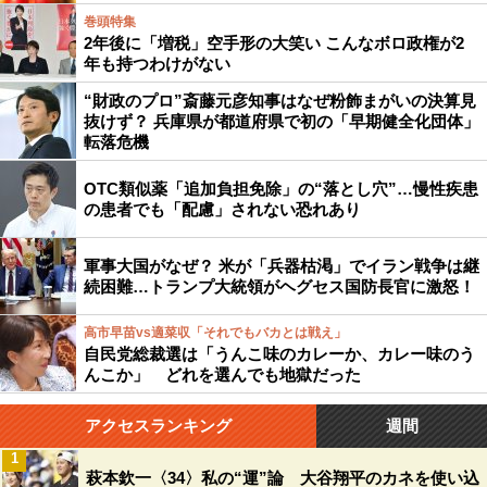
巻頭特集
2年後に「増税」空手形の大笑い こんなボロ政権が2
年も持つわけがない
“財政のプロ”斎藤元彦知事はなぜ粉飾まがいの決算見
抜けず？ 兵庫県が都道府県で初の「早期健全化団体」
転落危機
OTC類似薬「追加負担免除」の“落とし穴”…慢性疾患
の患者でも「配慮」されない恐れあり
軍事大国がなぜ？ 米が「兵器枯渇」でイラン戦争は継
続困難…トランプ大統領がヘグセス国防長官に激怒！
高市早苗vs適菜収「それでもバカとは戦え」
自民党総裁選は「うんこ味のカレーか、カレー味のう
んこか」 どれを選んでも地獄だった
アクセスランキング
週間
1
萩本欽一〈34〉私の“運”論 大谷翔平のカネを使い込