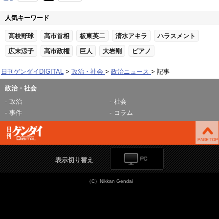
人気キーワード
高校野球
高市首相
板東英二
清水アキラ
ハラスメント
広末涼子
高市政権
巨人
大岩剛
ピアノ
日刊ゲンダイDIGITAL
政治・社会
政治ニュース
記事
政治・社会
政治
社会
事件
コラム
表示切り替え
（C）Nikkan Gendai