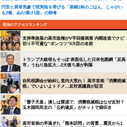
円安と異常気象で現実味を帯びる「茶碗1杯のごはん、じゃがい
も2個、ぬか漬け1皿」の朝食
政治のアクセスランキング
1
支持率急落の高市政権がV字回復画策 内閣改造でクビ
切り不可避な“ポンコツ”5大臣の名前
2
トランプ大統領もそっぽ 表面化した日米包囲網「反高
市」うねり急拡大…2大後ろ盾が剥落
3
自民税調会が紛糾し党内大荒れ！ 高市首相「消費税減
税」でいよいよトドメ…反対派議員が証言
4
「愛子天皇」潰しは賛成で、消費税減税はなぜ反対？
玉木国民民主の「公約違反」がネットで袋叩き
5
高市首相の早過ぎた「熊本訪問」の背景…震災から1