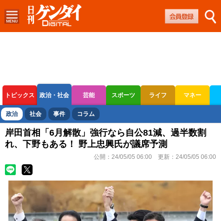
トピックス
政治・社会
芸能
スポーツ
ライフ
マネー
ボートレース
競輪
オートレース
政治
社会
事件
コラム
岸田首相「6月解散」強行なら自公81減、過半数割
れ、下野もある！ 野上忠興氏が議席予測
公開：
24/05/05 06:00
更新：
24/05/05 06:00