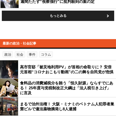
週間たたず“視察強行”に批判殺到の案の定
もっとみる
最新の政治・社会記事
政治
社会
事件
コラム
高市官邸「被災地利用PV」が首相の命取りに？ 安倍
元首相“コロナおこもり動画”の二の舞を自民党が危惧
食料品の消費減税分を賄う「恒久財源」ならすでにあ
る！ 25年度与党税制改正大綱は「法人税引き上げ」
に言及
まるで治外法権！ 大阪・ミナミのベトナム人犯罪者巣
窟ビルで違法薬物摘発し8人逮捕