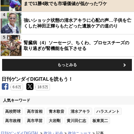
まで11勝4敗でも市場価値が低かったワケ
4
強いショック状態の清水アキラに心配の声…子供を亡
くした神田正輝らもたどった遺族ケアの道のり
5
腎臓病（4）ソーセージ、ちくわ、プロセスチーズの
取り過ぎが腎機能を低下させる
もっとみる
日刊ゲンダイDIGITALを読もう！
6.6万
18.5万
人気キーワード
高校野球
高市首相
青木歌音
清水アキラ
ハラスメント
高市政権
高市早苗
大岩剛
黄川田仁志
板東英二
日刊ゲンダイDIGITAL
政治・社会
政治ニュース
記事