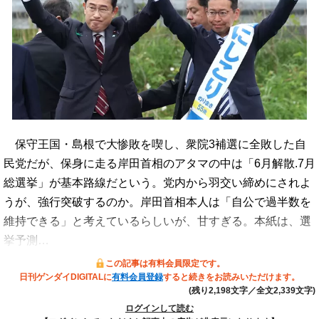
保守王国・島根で大惨敗を喫し、衆院3補選に全敗した自
民党だが、保身に走る岸田首相のアタマの中は「6月解散.7月
総選挙」が基本路線だという。党内から羽交い締めにされよ
うが、強行突破するのか。岸田首相本人は「自公で過半数を
維持できる」と考えているらしいが、甘すぎる。本紙は、選
挙予測…
この記事は有料会員限定です。
日刊ゲンダイDIGITALに
有料会員登録
すると続きをお読みいただけます。
(残り2,198文字／全文2,339文字)
ログインして読む