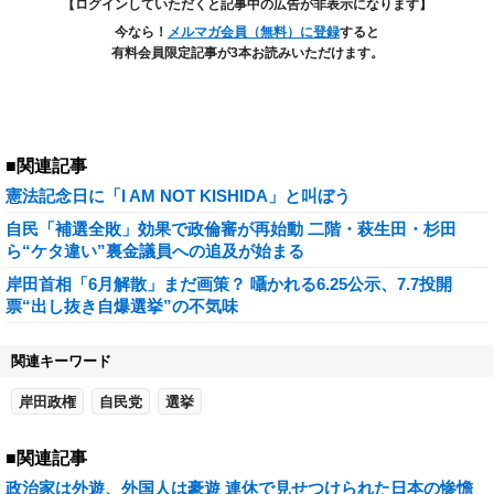
【ログインしていただくと記事中の広告が非表示になります】
今なら！
メルマガ会員（無料）に登録
すると
有料会員限定記事が3本お読みいただけます。
■関連記事
憲法記念日に「I AM NOT KISHIDA」と叫ぼう
自民「補選全敗」効果で政倫審が再始動 二階・萩生田・杉田
ら“ケタ違い”裏金議員への追及が始まる
岸田首相「6月解散」まだ画策？ 囁かれる6.25公示、7.7投開
票“出し抜き自爆選挙”の不気味
関連キーワード
岸田政権
自民党
選挙
■関連記事
政治家は外遊、外国人は豪遊 連休で見せつけられた日本の惨憺