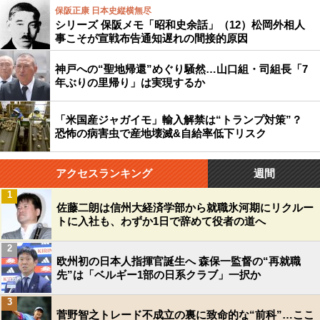
保阪正康 日本史縦横無尽
シリーズ 保阪メモ「昭和史余話」（12）松岡外相人
事こそが宣戦布告通知遅れの間接的原因
神戸への“聖地帰還”めぐり騒然…山口組・司組長「7
年ぶりの里帰り」は実現するか
「米国産ジャガイモ」輸入解禁は“トランプ対策”？
恐怖の病害虫で産地壊滅&自給率低下リスク
アクセスランキング
週間
1
佐藤二朗は信州大経済学部から就職氷河期にリクルー
トに入社も、わずか1日で辞めて役者の道へ
2
欧州初の日本人指揮官誕生へ 森保一監督の“再就職
先”は「ベルギー1部の日系クラブ」一択か
3
菅野智之トレード不成立の裏に致命的な“前科”…ここ