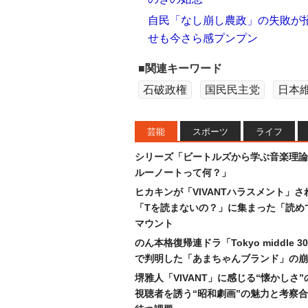
自民「なし崩し農政」の失敗が招
せも今さら感プンプン
■関連キーワード
石破政権
国民民主党
日本
芸能
スポーツ
ライフ
シリーズ「ビートルズから学ぶ音楽理論
ルーノートって何？」
ヒカキンが「VIVANTハラスメント」さ
「Tを読まないの？」に集まった「読め
マウント
のん本格復帰連ドラ「Tokyo middle 
で判明した「あまちゃんブランド」の崩
堺雅人「VIVANT」に感じる“懐かしさ
視聴者を誘う“昭和劇画”の魅力と考察