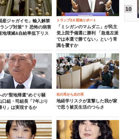
10
トランプ2.0 現地リポート
国産ジャガイモ」輸入解禁
「ミシガンのマムダニ」が民主
トランプ対策”？ 恐怖の病害
党上院予備選に勝利 「急進左派
産地壊滅&自給率低下リス
では本選で勝てない」という常
識を覆すか
右の耳から左の耳
への“聖地帰還”めぐり騒
地経学リスクが直撃した我が家
山口組・司組長「7年ぶり
で思う被災生活のつらさ
帰り」は実現するか