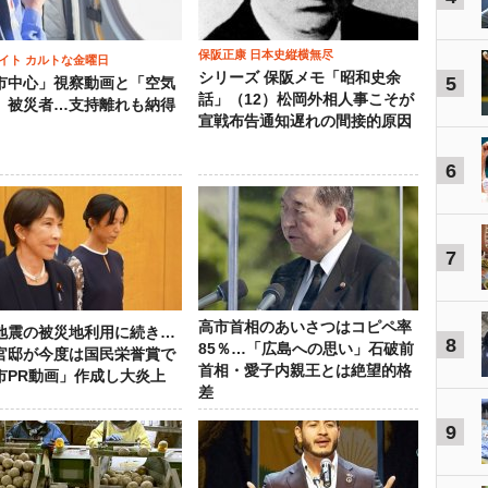
保阪正康 日本史縦横無尽
イト カルトな金曜日
シリーズ 保阪メモ「昭和史余
5
市中心」視察動画と「空気
話」（12）松岡外相人事こそが
」被災者…支持離れも納得
宣戦布告通知遅れの間接的原因
6
7
高市首相のあいさつはコピペ率
地震の被災地利用に続き…
8
85％…「広島への思い」石破前
官邸が今度は国民栄誉賞で
首相・愛子内親王とは絶望的格
市PR動画」作成し大炎上
差
9