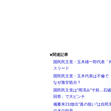
■関連記事
国民民主党・玉木雄一郎代表「外
スリード
国民民主党・玉木代表は不倫で
なぜ激甘処分？
国民民主党は“用済み”寸前…石
回答」で大ピンチ
備蓄米21t放出“真の狙い”は自
のぎの姑息