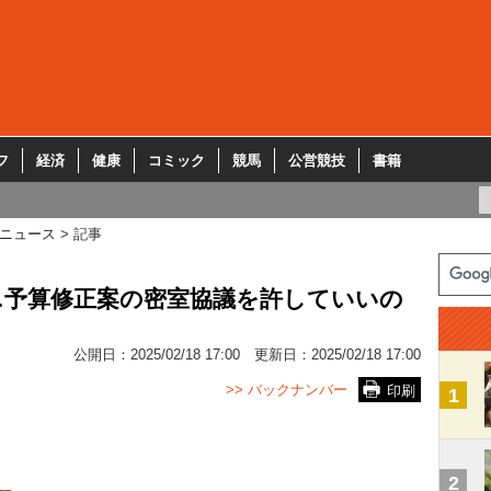
フ
経済
健康
コミック
競馬
公営競技
書籍
ニュース
記事
…予算修正案の密室協議を許していいの
公開日：
2025/02/18 17:00
更新日：
2025/02/18 17:00
>> バックナンバー
印刷
1
2