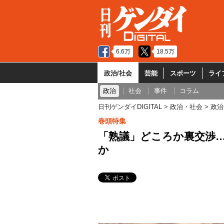
6.6万
18.5万
政治/社会
芸能
スポーツ
ライ
政治
社会
事件
コラム
日刊ゲンダイDIGITAL
政治・社会
政治
巻頭特集
「熟議」どころか裏交渉
か