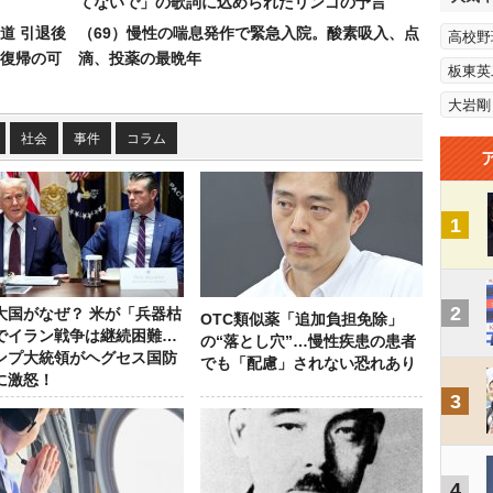
てないで」の歌詞に込められたリンゴの予言
道 引退後
（69）慢性の喘息発作で緊急入院。酸素吸入、点
高校野
復帰の可
滴、投薬の最晩年
板東英
大岩剛
社会
事件
コラム
1
2
大国がなぜ？ 米が「兵器枯
OTC類似薬「追加負担免除」
でイラン戦争は継続困難…
の“落とし穴”…慢性疾患の患者
ンプ大統領がヘグセス国防
でも「配慮」されない恐れあり
に激怒！
3
4