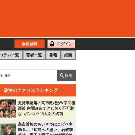
会員登録
ログイン
コラム一覧
著者一覧
書籍
紙面
政治のアクセスランキング
支持率急落の高市政権がV字回復
画策 内閣改造でクビ切り不可避
な“ポンコツ”5大臣の名前
高市首相のあいさつはコピペ率
85％…「広島への思い」石破前