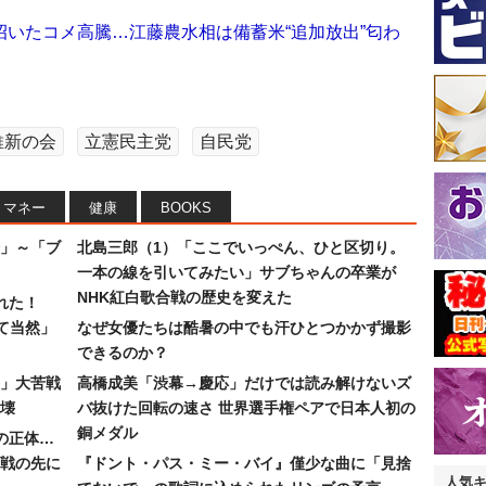
いたコメ高騰…江藤農水相は備蓄米“追加放出”匂わ
維新の会
立憲民主党
自民党
マネー
健康
BOOKS
」～「ブ
北島三郎（1）「ここでいっぺん、ひと区切り。
一本の線を引いてみたい」サブちゃんの卒業が
NHK紅白歌合戦の歴史を変えた
れた！
て当然」
なぜ女優たちは酷暑の中でも汗ひとつかかず撮影
できるのか？
30」大苦戦
高橋成美「渋幕→慶応」だけでは読み解けないズ
壊
バ抜けた回転の速さ 世界選手権ペアで日本人初の
銅メダル
”の正体…
合戦の先に
『ドント・パス・ミー・バイ』僅少な曲に「見捨
人気