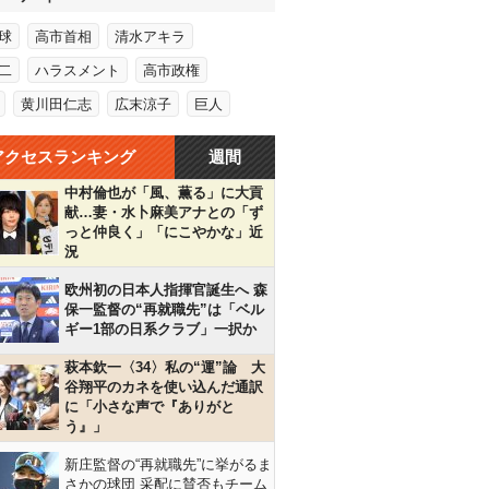
球
高市首相
清水アキラ
二
ハラスメント
高市政権
黄川田仁志
広末涼子
巨人
アクセスランキング
週間
中村倫也が「風、薫る」に大貢
献…妻・水卜麻美アナとの「ず
っと仲良く」「にこやかな」近
況
欧州初の日本人指揮官誕生へ 森
保一監督の“再就職先”は「ベル
ギー1部の日系クラブ」一択か
萩本欽一〈34〉私の“運”論 大
谷翔平のカネを使い込んだ通訳
に「小さな声で『ありがと
う』」
新庄監督の“再就職先”に挙がるま
さかの球団 采配に賛否もチーム