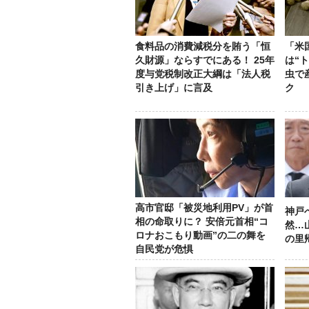
食料品の消費減税分を賄う「恒
「米
久財源」ならすでにある！ 25年
は“
度与党税制改正大綱は「法人税
虫で
引き上げ」に言及
ク
高市官邸「被災地利用PV」が首
神戸
相の命取りに？ 安倍元首相“コ
然…
ロナおこもり動画”の二の舞を
の里
自民党が危惧