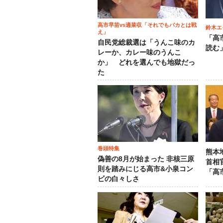
高市早苗vs適菜収「それでもバカとは戦
鈴木エ
え」
「高
自民党総裁選は「うんこ味のカ
読む
レーか、カレー味のうんこ
か」 どれを選んでも地獄だっ
た
巻頭特集
熊本
偽善の8月が始まった 非核三原
首相
則を踏みにじる高市&小泉コン
「高
ビの白々しさ