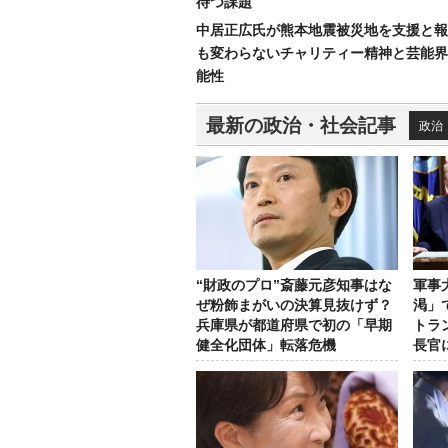
待つ課題
中居正広氏が熊本地震被災地を支援と報
も変わらないチャリティー精神と芸能界
能性
最新の政治・社会記事
政治
“財政のプロ”斎藤元彦知事はな
軍事
ぜ粉飾まがいの決算見抜けず？
渇」
兵庫県が都道府県で初の「早期
トラ
健全化団体」転落危機
長官