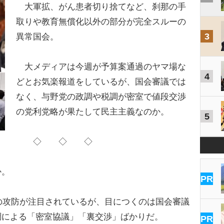
大軍拡、がん患者切り捨てなど、刹那の手
取りや教育無償化以外の部分が完全スルーの
3
異常国会。
大メディアは今週が予算案通過のヤマ場な
4
どとお気楽報道をしているが、国会審議では
なく、与野党の政調や税調が密室で値段交渉
の党利党略が果たして民主主義なのか。
5
◇ ◇ ◇
か。
PR
の攻防が注目されているが、目につくのは国会審議
調による「密室協議」「裏交渉」ばかりだ。
PR