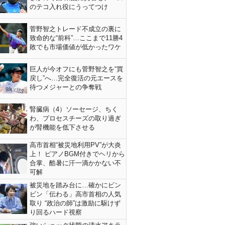
のテコ入れ役にうってつけ
菅野智之トレード不成立の裏に
致命的な“前科”…ここまで11勝4
敗でも市場価値が低かったワケ
巨人が今オフにも菅野智之を“買
戻し”へ…完全復活の元エースを
待つメジャーとの争奪戦
腎臓病（4）ソーセージ、ちく
わ、プロセスチーズの取り過ぎ
が腎機能を低下させる
高市首相“被災地利用PV”が大炎
上！ ピアノBGM付きでヘリから
合掌、酷暑に汗一滴かかない不
可解
被災地を踏み台に…確かにビン
ビン「伝わる」高市首相の人気
取り “政治の師”は激励に駆けず
り回るハード視察