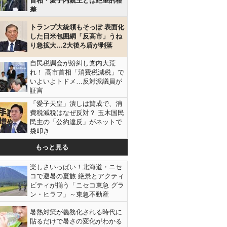
首相・愛子内親王とは絶望的格
差
トランプ大統領もそっぽ 表面化
した日米包囲網「反高市」うね
り急拡大…2大後ろ盾が剥落
自民税調会が紛糾し党内大荒
れ！ 高市首相「消費税減税」で
いよいよトドメ…反対派議員が
証言
「愛子天皇」潰しは賛成で、消
費税減税はなぜ反対？ 玉木国民
民主の「公約違反」がネットで
袋叩き
もっと見る
楽しさいっぱい！北海道・ニセ
コで避暑の夏旅 絶景とアクティ
ビティが揃う「ニセコ東急 グラ
ン・ヒラフ」～東急不動産
暑熱対策が義務化される時代に
貼るだけで暑さの変化がわかる