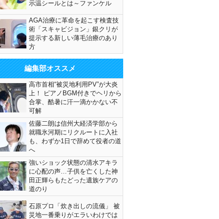
示温シールとは～ファンケル
AGA治療に革命を起こす検査技
術「スキャビジョン」銀クリが
提示する新しい薄毛治療のあり
方
編集部オススメ
高市首相“被災地利用PV”が大炎
上！ ピアノBGM付きでヘリから
合掌、酷暑に汗一滴かかない不
可解
佐藤二朗は信州大経済学部から
就職氷河期にリクルートに入社
も、わずか1日で辞めて役者の道
へ
強いショック状態の清水アキラ
に心配の声…子供を亡くした神
田正輝らもたどった遺族ケアの
道のり
石原プロ「炊き出しの流儀」 被
災地一番乗りがエラいわけでは