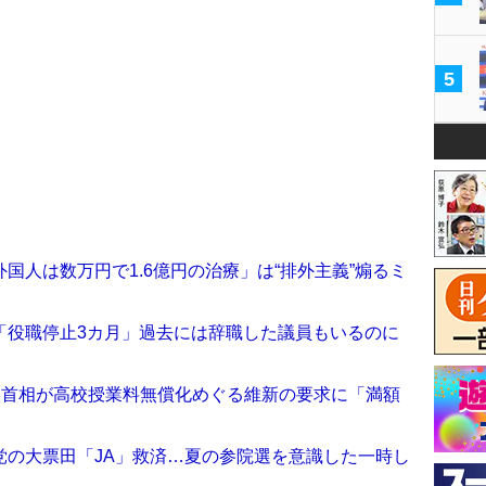
5
国人は数万円で1.6億円の治療」は“排外主義”煽るミ
「役職停止3カ月」過去には辞職した議員もいるのに
破首相が高校授業料無償化めぐる維新の要求に「満額
民党の大票田「JA」救済…夏の参院選を意識した一時し