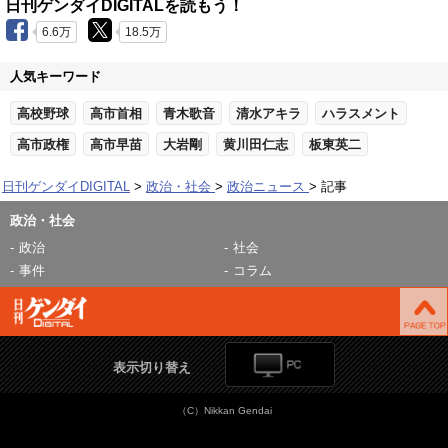
日刊ゲンダイDIGITALを読もう！
6.6万
18.5万
人気キーワード
高校野球
高市首相
青木歌音
清水アキラ
ハラスメント
高市政権
高市早苗
大岩剛
黄川田仁志
板東英二
日刊ゲンダイDIGITAL
政治・社会
政治ニュース
記事
政治・社会
政治
社会
事件
コラム
表示切り替え
（C）Nikkan Gendai