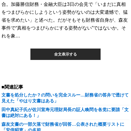
合。加藤勝信財務・金融大臣は3日の会見で「いまだに真相
をつまびらかにしようという姿勢がないのは大変遺憾で、猛
省を求めたい」と述べた。だがそもそも財務省自身が、森友
事件で“真相をつまびらかにする姿勢がない”ではないか。そ
れを象…
全文表示する
■関連記事
文書を処分したか？の問いを完全スルー…財務省の答弁で透けて
見えた「やはり文書はある」
田中真紀子氏が佐川宣寿元理財局長の証人喚問を各党に要請「文
書は絶対にある！」
森友文書の一部欠落で財務省が回答…公表された概要リストに
「安倍昭恵」の名前