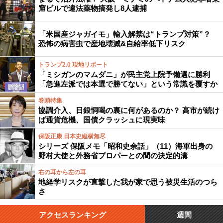
窟ビルで違法薬物摘発し8人逮捕
「米国産ジャガイモ」輸入解禁は“トランプ対策”？
恐怖の病害虫で産地壊滅&自給率低下リスク
トランプ2.0 現地リポート
「ミシガンのマムダニ」が民主党上院予備選に勝利
「急進左派では本選で勝てない」という常識を覆すか
巻頭特集
協調介入、日銀恫喝の裏に何があるのか？ 高市が続け
ば通貨危機、国債クラッシュに現実味
保阪正康 日本史縦横無尽
シリーズ 保阪メモ「昭和史余話」（11）海軍出身の
野村大使と外務省プロパーとの間の決定的溝
右の耳から左の耳
地経学リスクが直撃した我が家で思う被災生活のつら
さ
アクセスランキング
週間