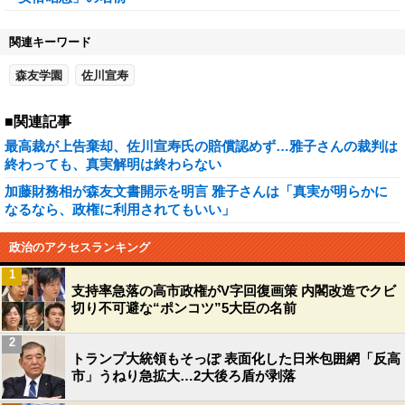
関連キーワード
森友学園
佐川宣寿
■関連記事
最高裁が上告棄却、佐川宣寿氏の賠償認めず…雅子さんの裁判は
終わっても、真実解明は終わらない
加藤財務相が森友文書開示を明言 雅子さんは「真実が明らかに
なるなら、政権に利用されてもいい」
政治のアクセスランキング
1
支持率急落の高市政権がV字回復画策 内閣改造でクビ
切り不可避な“ポンコツ”5大臣の名前
2
トランプ大統領もそっぽ 表面化した日米包囲網「反高
市」うねり急拡大…2大後ろ盾が剥落