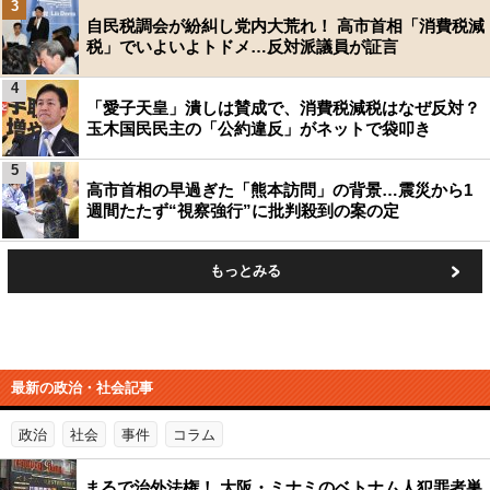
3
自民税調会が紛糾し党内大荒れ！ 高市首相「消費税減
税」でいよいよトドメ…反対派議員が証言
4
「愛子天皇」潰しは賛成で、消費税減税はなぜ反対？
玉木国民民主の「公約違反」がネットで袋叩き
5
高市首相の早過ぎた「熊本訪問」の背景…震災から1
週間たたず“視察強行”に批判殺到の案の定
もっとみる
最新の政治・社会記事
政治
社会
事件
コラム
まるで治外法権！ 大阪・ミナミのベトナム人犯罪者巣