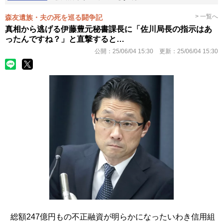
> 一覧へ
森友遺族・夫の死を巡る闘争記
真相から逃げる伊藤豊元秘書課長に「佐川局長の指示はあ
ったんですね？」と直撃すると…
公開：
25/06/04 15:30
更新：
25/06/04 15:30
総額247億円もの不正融資が明らかになったいわき信用組