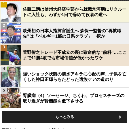
1
佐藤二朗は信州大経済学部から就職氷河期にリクルー
トに入社も、わずか1日で辞めて役者の道へ
2
欧州初の日本人指揮官誕生へ 森保一監督の“再就職
先”は「ベルギー1部の日系クラブ」一択か
3
菅野智之トレード不成立の裏に致命的な“前科”…ここ
まで11勝4敗でも市場価値が低かったワケ
4
強いショック状態の清水アキラに心配の声…子供を亡
くした神田正輝らもたどった遺族ケアの道のり
5
腎臓病（4）ソーセージ、ちくわ、プロセスチーズの
取り過ぎが腎機能を低下させる
もっとみる