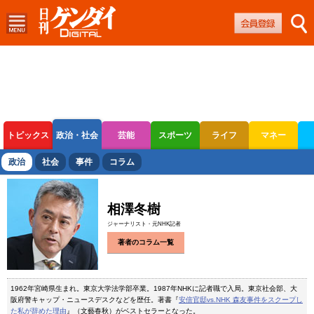
トピックス
政治・社会
芸能
スポーツ
ライフ
マネー
ボートレース
競輪
オートレース
政治
社会
事件
コラム
相澤冬樹
ジャーナリスト・元NHK記者
著者のコラム一覧
1962年宮崎県生まれ。東京大学法学部卒業。1987年NHKに記者職で入局。東京社会部、大
阪府警キャップ・ニュースデスクなどを歴任。著書『
安倍官邸vs.NHK 森友事件をスクープし
た私が辞めた理由
』（文藝春秋）がベストセラーとなった。