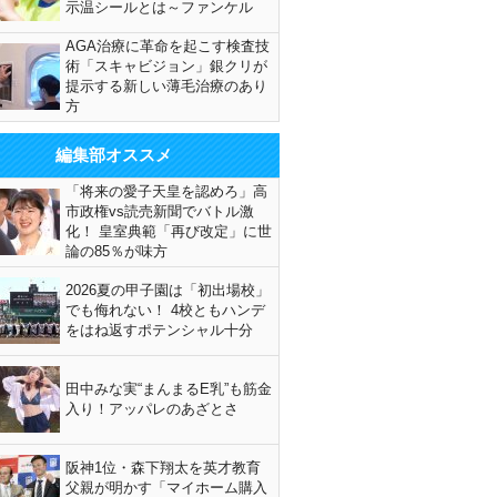
示温シールとは～ファンケル
AGA治療に革命を起こす検査技
術「スキャビジョン」銀クリが
提示する新しい薄毛治療のあり
方
編集部オススメ
「将来の愛子天皇を認めろ」高
市政権vs読売新聞でバトル激
化！ 皇室典範「再び改定」に世
論の85％が味方
2026夏の甲子園は「初出場校」
でも侮れない！ 4校ともハンデ
をはね返すポテンシャル十分
田中みな実“まんまるE乳”も筋金
入り！アッパレのあざとさ
阪神1位・森下翔太を英才教育
父親が明かす「マイホーム購入