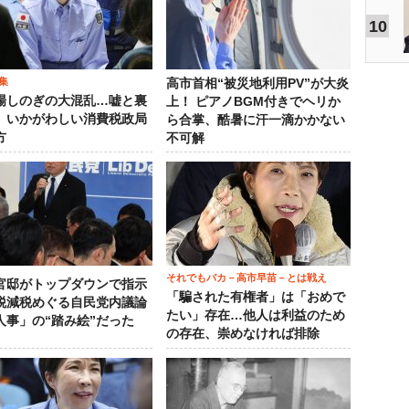
10
集
高市首相“被災地利用PV”が大炎
場しのぎの大混乱…嘘と裏
上！ ピアノBGM付きでヘリか
、いかがわしい消費税政局
ら合掌、酷暑に汗一滴かかない
方
不可解
それでもバカ－高市早苗－とは戦え
官邸がトップダウンで指示
「騙された有権者」は「おめで
税減税めぐる自民党内議論
たい」存在…他人は利益のため
人事」の“踏み絵”だった
の存在、崇めなければ排除