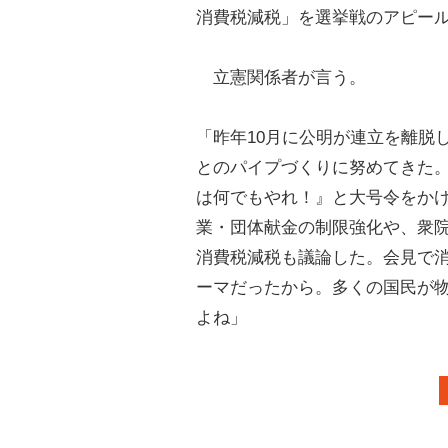
消費税減税」を選挙戦のアピー
立憲関係者が言う。
「昨年10月に公明が連立を離脱
とのパイプづくりに努めてきた。
は何でもやれ！』と大号令をか
業・団体献金の制限強化や、衆
消費税減税も議論した。会見で
ーマだったから。多くの国民が
よね」