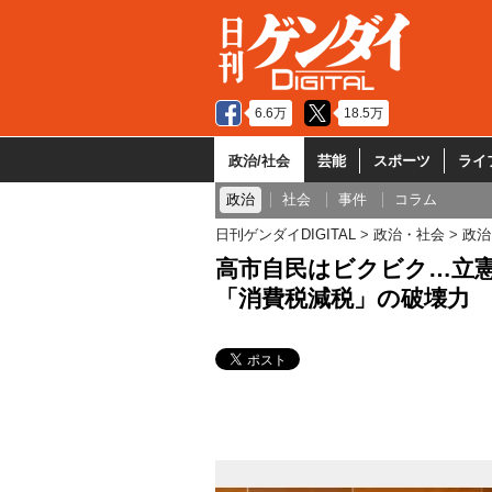
6.6万
18.5万
政治/社会
芸能
スポーツ
ライ
政治
社会
事件
コラム
日刊ゲンダイDIGITAL
政治・社会
政治
高市自民はビクビク…立憲
「消費税減税」の破壊力