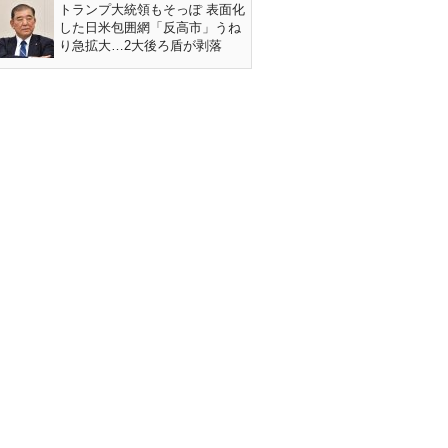
トランプ大統領もそっぽ 表面化
した日米包囲網「反高市」うね
り急拡大…2大後ろ盾が剥落