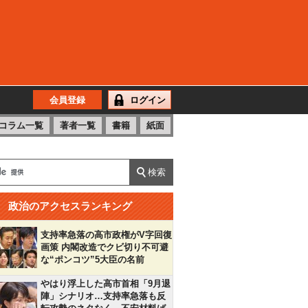
会員登録
ログイン
コラム一覧
著者一覧
書籍
紙面
政治のアクセスランキング
支持率急落の高市政権がV字回復
画策 内閣改造でクビ切り不可避
な“ポンコツ”5大臣の名前
やはり浮上した高市首相「9月退
陣」シナリオ…支持率急落も反