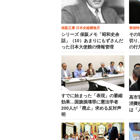
保阪正康 日本史縦横無尽
巻頭特
シリーズ 保阪メモ「昭和史余
その
話」（10）あまりにもずさんだ
切り
った日本大使館の情報管理
の行
すでに始まった「表現」の萎縮
高市
効果…国旗損壊罪に憲法学者
消費
200人が「廃止」求める反対声
は「
明