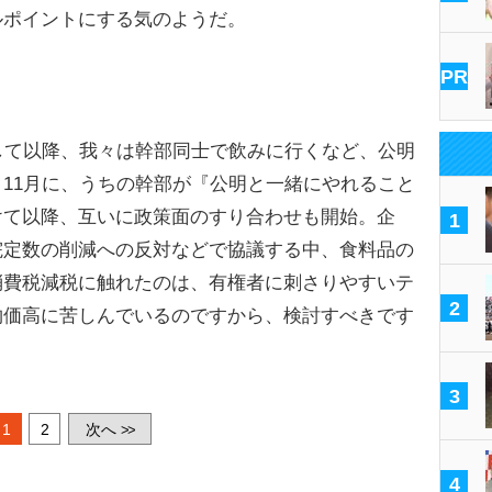
ルポイントにする気のようだ。
PR
して以降、我々は幹部同士で飲みに行くなど、公明
11月に、うちの幹部が『公明と一緒にやれること
けて以降、互いに政策面のすり合わせも開始。企
1
院定数の削減への反対などで協議する中、食料品の
消費税減税に触れたのは、有権者に刺さりやすいテ
2
物価高に苦しんでいるのですから、検討すべきです
3
1
2
次へ
>>
4