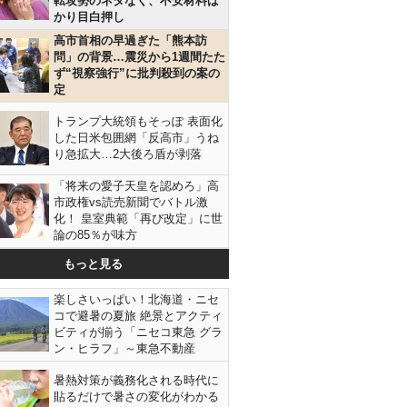
転攻勢のネタなく、不安材料ば
かり目白押し
高市首相の早過ぎた「熊本訪
問」の背景…震災から1週間たた
ず“視察強行”に批判殺到の案の
定
トランプ大統領もそっぽ 表面化
した日米包囲網「反高市」うね
り急拡大…2大後ろ盾が剥落
「将来の愛子天皇を認めろ」高
市政権vs読売新聞でバトル激
化！ 皇室典範「再び改定」に世
論の85％が味方
もっと見る
楽しさいっぱい！北海道・ニセ
コで避暑の夏旅 絶景とアクティ
ビティが揃う「ニセコ東急 グラ
ン・ヒラフ」～東急不動産
暑熱対策が義務化される時代に
貼るだけで暑さの変化がわかる