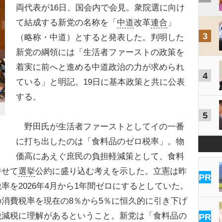
両代表が16日、国会内で会見。衆院選に向け
て結成する新党の名称を「
中道
改革
連合
」
3
（略称・中道）とすると発表した。判明した
新党の綱領には「生活者ファーストの政策を
着実に前へと進める中道政治の力が求められ
4
ている」と明記。19日に基本政策と共に公表
する。
5
野田氏が生活者ファーストとしてイの一番
に打ち出したのは「食料品のゼロ税率」。物
価高にあえぐ庶民の負担軽減策として、食料
併せて
選挙
公約に盛り込む考えを示した。立憲は昨
PR
率を2026年4月から1年間ゼロにするとしていた。
消費税率を現在の8％から5％に恒久的に引き下げ
税減税に理解があるということ。新党は「食料品の
PR