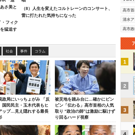
HK『巡
唱
あさ美と
（8）人生を変えたコルトレーンのコンサート、
高市首
雷に打たれた気持ちになった
清水ア
イ・フィク
高市政
を猛追す
社会
事件
コラム
1
2
税政局にいっちょがみ 「反
被災地を踏み台に…確かにビン
」国民民主・玉木代表もヒ
ビン「伝わる」高市首相の人気
3
アップ…見え隠れする最長
取り “政治の師”は激励に駆けず
影
り回るハード視察
4