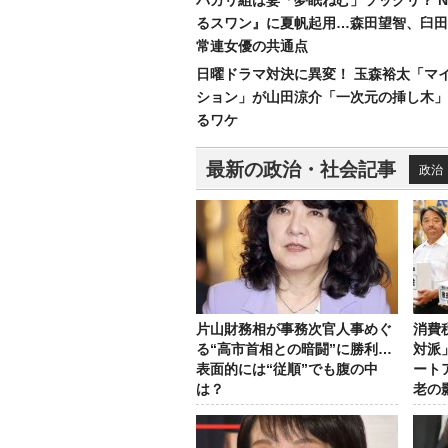
バカリ組は妻「夢眠ねむ」ソックリ？ N
るスワン』に夏帆起用…森田望智、臼田
常連女優の共通点
日曜ドラマ対決に異変！ 玉森裕太「マ
ション」が山田涼介「一次元の挿し木」
るワケ
最新の政治・社会記事
政治
片山財務相が事務次官人事めぐ
消費
る“高市首相との暗闘”に勝利…
対派
表面的には“従順”でも腹の中
ート
は？
老の