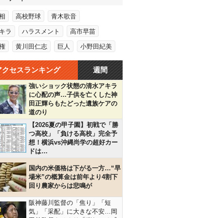
相
高校野球
青木歌音
キラ
ハラスメント
高市早苗
権
黄川田仁志
巨人
小野田紀美
アクセスランキング
週間
強いショック状態の清水アキラ
に心配の声…子供を亡くした神
田正輝らもたどった遺族ケアの
道のり
【2026夏の甲子園】初戦で「勝
つ高校」「負ける高校」完全予
想！横浜vs沖縄尚学の超好カー
ドは…
国内の米価格は下がる一方…“早
場米”の概算金は前年より4割下
回り農家からは悲鳴が
阪神藤川監督の「焦り」「短
気」「采配」に大きな不安…岡