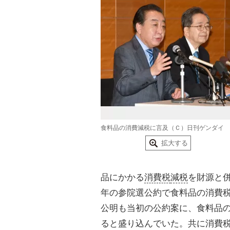
食料品の消費減税に言及（Ｃ）日刊ゲンダイ
拡大する
品にかかる
消費税
減税
を財源と
年の参院選公約で食料品の消費税
公明も当初の公約案に、食料品の
ると盛り込んでいた。共に消費