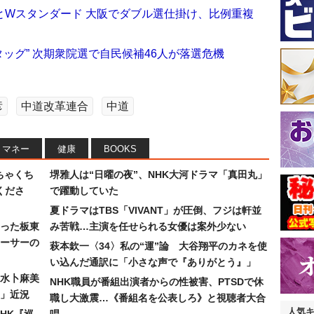
とWスタンダード 大阪でダブル選仕掛け、比例重複
ッグ” 次期衆院選で自民候補46人が落選危機
彦
中道改革連合
中道
マネー
健康
BOOKS
ちゃくち
堺雅人は“日曜の夜”、NHK大河ドラマ「真田丸」
くださ
で躍動していた
夏ドラマはTBS「VIVANT」が圧倒、フジは軒並
った板東
み苦戦…主演を任せられる女優は案外少ない
ーサーの
萩本欽一〈34〉私の“運”論 大谷翔平のカネを使
い込んだ通訳に「小さな声で『ありがとう』」
水卜麻美
NHK職員が番組出演者からの性被害、PTSDで休
」近況
職し大激震…《番組名を公表しろ》と視聴者大合
人気