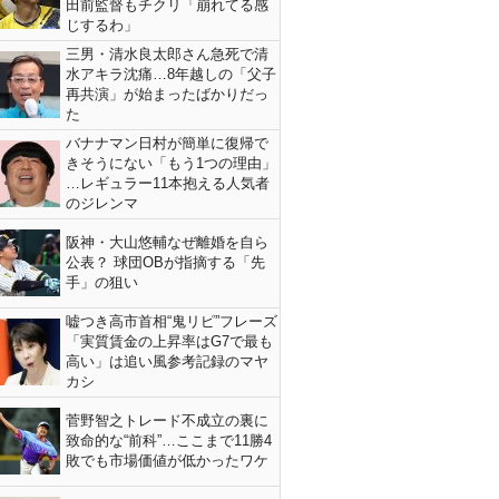
田前監督もチクリ「崩れてる感
じするわ」
三男・清水良太郎さん急死で清
水アキラ沈痛…8年越しの「父子
再共演」が始まったばかりだっ
た
バナナマン日村が簡単に復帰で
きそうにない「もう1つの理由」
…レギュラー11本抱える人気者
のジレンマ
阪神・大山悠輔なぜ離婚を自ら
公表？ 球団OBが指摘する「先
手」の狙い
嘘つき高市首相“鬼リピ”フレーズ
「実質賃金の上昇率はG7で最も
高い」は追い風参考記録のマヤ
カシ
菅野智之トレード不成立の裏に
致命的な“前科”…ここまで11勝4
敗でも市場価値が低かったワケ