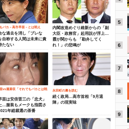
5
もバカ－高市早苗－とは戦え
内閣改造めぐり維新からの「副
合な過去を消し「ブレな
大臣・政務官」起用説が浮上…
を自称する人間は未来に責
霞が関からも 「勘弁してく
6
持たない
れ！」の悲鳴が
7
苗vs適菜収「それでもバカとは戦
8
永田町の裏を読む
続く政局…高市首相「9月退
早苗は安倍晋三の「忠犬」
陣」の現実味
た…服装もメークも指図さ
2021年総裁選の茶番
9