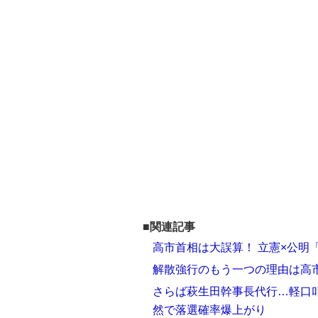
■関連記事
高市首相は大誤算！ 立憲×公明「
解散強行のもう一つの理由は高
さらば萩生田幹事長代行…軽口
然で落選確率爆上がり