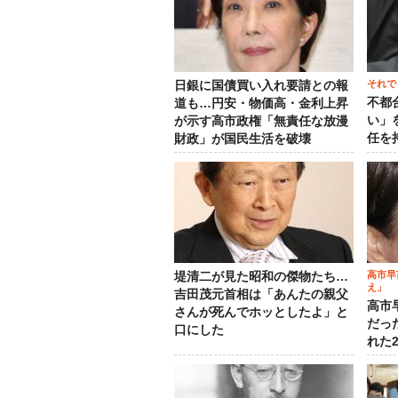
それで
日銀に国債買い入れ要請との報
不都
道も…円安・物価高・金利上昇
い」
が示す高市政権「無責任な放漫
任を
財政」が国民生活を破壊
高市早
堤清二が見た昭和の傑物たち…
え」
吉田茂元首相は「あんたの親父
高市
さんが死んでホッとしたよ」と
だっ
口にした
れた