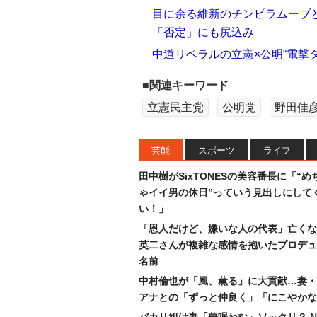
目に余る維新のチンピラムーブ
「否定」にも尻込み
中道リベラルの立憲×公明“電撃タ
■関連キーワード
立憲民主党
公明党
野田佳
芸能
スポーツ
ライフ
田中樹がSixTONESの美容番長に「“め
ゃイイ男の休日”っていう見出しにして
い！」
「恩人だけど、嫌いな人の代表」亡くな
英二さんが複雑な感情を抱いたプロデュ
名前
中村倫也が「風、薫る」に大貢献…妻・
アナとの「ずっと仲良く」「にこやかな