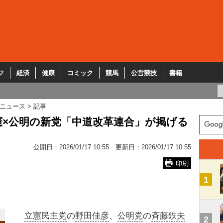
フ
経済
健康
コミック
競馬
公営競技
書籍
ニュース
記事
×公明の新党「中道改革連合」が掲げる
公開日：
2026/01/17 10:55
更新日：
2026/01/17 10:55
印刷
1
立憲民主党
の
野田佳彦
、
公明党
の
斉藤鉄夫
2