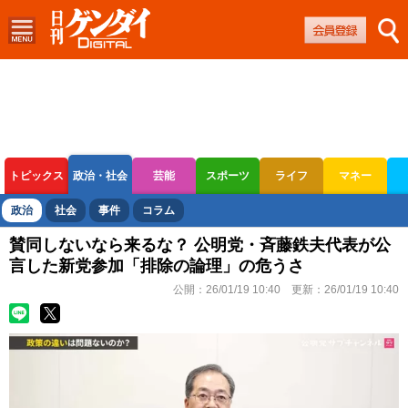
トピックス
政治・社会
芸能
スポーツ
ライフ
マネー
ボートレース
競輪
オートレース
政治
社会
事件
コラム
賛同しないなら来るな？ 公明党・斉藤鉄夫代表が公
言した新党参加「排除の論理」の危うさ
公開：
26/01/19 10:40
更新：
26/01/19 10:40