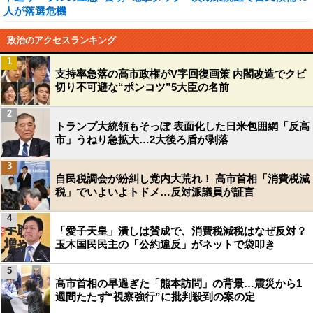
人が落選危機
政治のアクセスランキング
1
支持率急落の高市政権がV字回復画策 内閣改造でクビ
切り不可避な“ポンコツ”5大臣の名前
2
トランプ大統領もそっぽ 表面化した日米包囲網「反高
市」うねり急拡大…2大後ろ盾が剥落
3
自民税調会が紛糾し党内大荒れ！ 高市首相「消費税減
税」でいよいよトドメ…反対派議員が証言
4
「愛子天皇」潰しは賛成で、消費税減税はなぜ反対？
玉木国民民主の「公約違反」がネットで袋叩き
5
高市首相の早過ぎた「熊本訪問」の背景…震災から1
週間たたず“視察強行”に批判殺到の案の定