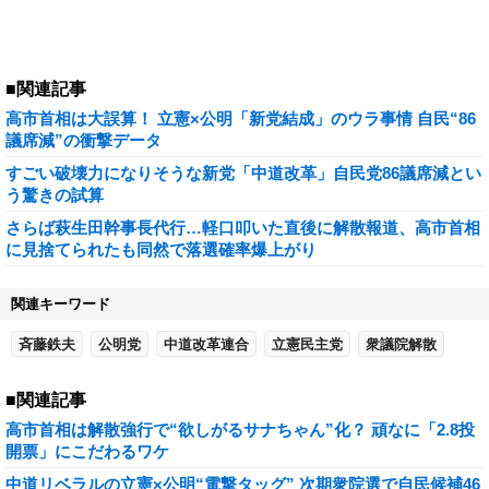
■関連記事
高市首相は大誤算！ 立憲×公明「新党結成」のウラ事情 自民“86
議席減”の衝撃データ
すごい破壊力になりそうな新党「中道改革」自民党86議席減とい
う驚きの試算
さらば萩生田幹事長代行…軽口叩いた直後に解散報道、高市首相
に見捨てられたも同然で落選確率爆上がり
関連キーワード
斉藤鉄夫
公明党
中道改革連合
立憲民主党
衆議院解散
■関連記事
高市首相は解散強行で“欲しがるサナちゃん”化？ 頑なに「2.8投
開票」にこだわるワケ
中道リベラルの立憲×公明“電撃タッグ” 次期衆院選で自民候補46