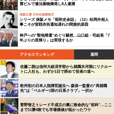
窟ビルで違法薬物摘発し8人逮捕
保阪正康 日本史縦横無尽
シリーズ 保阪メモ「昭和史余話」（12）松岡外相人
事こそが宣戦布告通知遅れの間接的原因
神戸への“聖地帰還”めぐり騒然…山口組・司組長「7
年ぶりの里帰り」は実現するか
アクセスランキング
週間
1
佐藤二朗は信州大経済学部から就職氷河期にリクルー
トに入社も、わずか1日で辞めて役者の道へ
2
欧州初の日本人指揮官誕生へ 森保一監督の“再就職
先”は「ベルギー1部の日系クラブ」一択か
3
菅野智之トレード不成立の裏に致命的な“前科”…ここ
まで11勝4敗でも市場価値が低かったワケ