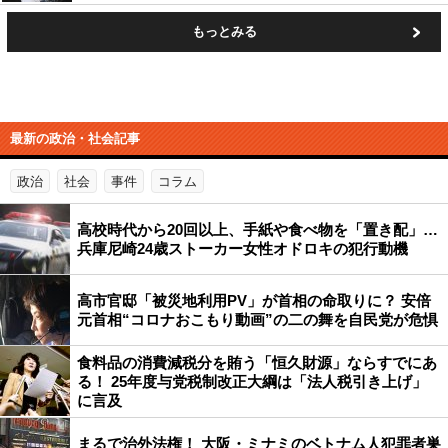
もっとみる
最新の政治・社会記事
政治
社会
事件
コラム
高校時代から20回以上、手紙や食べ物を「置き配」…
兵庫尼崎24歳ストーカー女性オドロキの犯行動機
高市官邸「被災地利用PV」が首相の命取りに？ 安倍
元首相“コロナおこもり動画”の二の舞を自民党が危惧
食料品の消費減税分を賄う「恒久財源」ならすでにあ
る！ 25年度与党税制改正大綱は「法人税引き上げ」
に言及
まるで治外法権！ 大阪・ミナミのベトナム人犯罪者巣