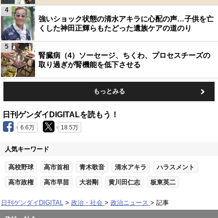
4
強いショック状態の清水アキラに心配の声…子供を亡
くした神田正輝らもたどった遺族ケアの道のり
5
腎臓病（4）ソーセージ、ちくわ、プロセスチーズの
取り過ぎが腎機能を低下させる
もっとみる
日刊ゲンダイDIGITALを読もう！
6.6万
18.5万
人気キーワード
高校野球
高市首相
青木歌音
清水アキラ
ハラスメント
高市政権
高市早苗
大岩剛
黄川田仁志
板東英二
日刊ゲンダイDIGITAL
政治・社会
政治ニュース
記事