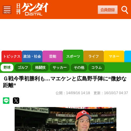
トピックス
政治・社会
芸能
スポーツ
ライフ
マネー
ボートレース
競輪
オートレース
野球
ゴルフ
格闘技
サッカー
その他
コラム
Ｇ戦今季初勝利も…マエケンと広島野手陣に“微妙な
距離”
公開：
14/09/16 14:18
更新：
16/10/17 04:37