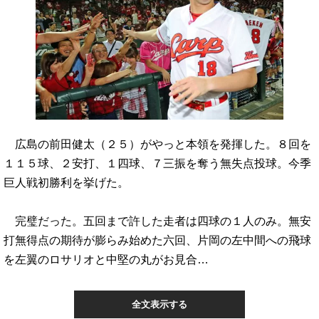
広島の前田健太（２５）がやっと本領を発揮した。８回を
１１５球、２安打、１四球、７三振を奪う無失点投球。今季
巨人戦初勝利を挙げた。
完璧だった。五回まで許した走者は四球の１人のみ。無安
打無得点の期待が膨らみ始めた六回、片岡の左中間への飛球
を左翼のロサリオと中堅の丸がお見合…
全文表示する