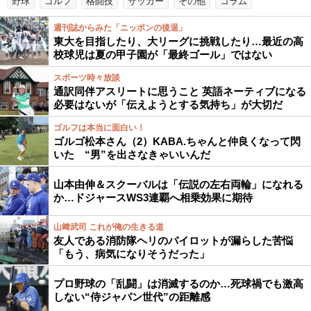
野球
ゴルフ
格闘技
サッカー
その他
コラム
週刊誌からみた「ニッポンの後退」
東大を目指したり、大リーグに挑戦したり…最近の高
校球児は夏の甲子園が「最終ゴール」ではない
スポーツ時々放談
通訳同伴アスリートに思うこと 英語ネーティブになる
必要はないが「伝えようとする気持ち」が大切だ
ゴルフは本当に面白い！
ゴルゴ松本さん（2）KABA.ちゃんと仲良くなって閃
いた “男”を出さなきゃいいんだ
山本由伸＆スクーバルは「伝説の左右両輪」になれる
か…ドジャースWS3連覇へ相乗効果に期待
山﨑武司 これが俺の生きる道
友人である消防隊ヘリのパイロットが漏らした苦悩
「もう、病気になりそうだった」
プロ野球の「乱闘」は消滅するのか…死球禍でも激高
しない“侍ジャパン世代”の距離感