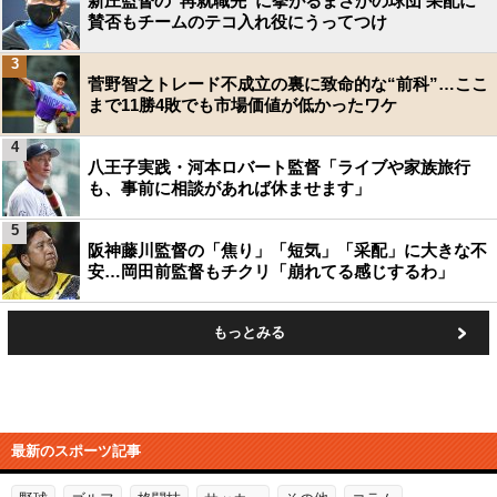
新庄監督の“再就職先”に挙がるまさかの球団 采配に
賛否もチームのテコ入れ役にうってつけ
3
菅野智之トレード不成立の裏に致命的な“前科”…ここ
まで11勝4敗でも市場価値が低かったワケ
4
八王子実践・河本ロバート監督「ライブや家族旅行
も、事前に相談があれば休ませます」
5
阪神藤川監督の「焦り」「短気」「采配」に大きな不
安…岡田前監督もチクリ「崩れてる感じするわ」
もっとみる
最新のスポーツ記事