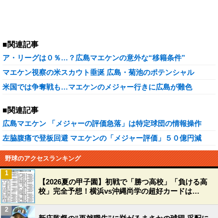
■関連記事
ア・リーグは０％…？広島マエケンの意外な“移籍条件”
マエケン視察の米スカウト垂涎 広島・菊池のポテンシャル
米国では争奪戦も…マエケンのメジャー行きに広島が難色
■関連記事
広島マエケン 「メジャーの評価急落」は特定球団の情報操作
左脇腹痛で登板回避 マエケンの「メジャー評価」５０億円減
野球のアクセスランキング
1
【2026夏の甲子園】初戦で「勝つ高校」「負ける高
校」完全予想！横浜vs沖縄尚学の超好カードは…
2