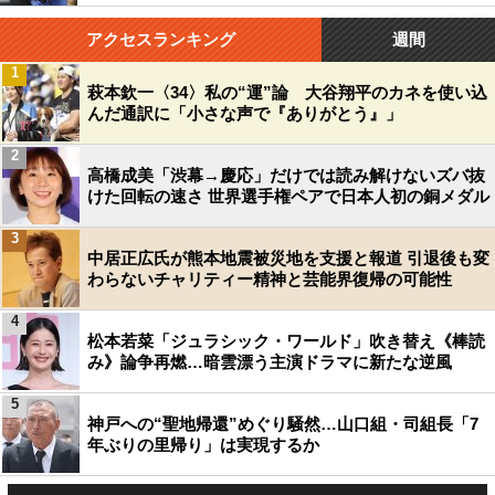
アクセスランキング
週間
1
萩本欽一〈34〉私の“運”論 大谷翔平のカネを使い込
んだ通訳に「小さな声で『ありがとう』」
2
高橋成美「渋幕→慶応」だけでは読み解けないズバ抜
けた回転の速さ 世界選手権ペアで日本人初の銅メダル
3
中居正広氏が熊本地震被災地を支援と報道 引退後も変
わらないチャリティー精神と芸能界復帰の可能性
4
松本若菜「ジュラシック・ワールド」吹き替え《棒読
み》論争再燃…暗雲漂う主演ドラマに新たな逆風
5
神戸への“聖地帰還”めぐり騒然…山口組・司組長「7
年ぶりの里帰り」は実現するか