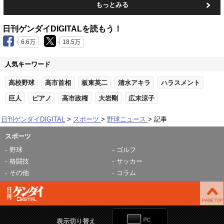
もっとみる
日刊ゲンダイDIGITALを読もう！
6.6万
18.5万
人気キーワード
高校野球
高市首相
板東英二
清水アキラ
ハラスメント
巨人
ピアノ
高市政権
大岩剛
広末涼子
日刊ゲンダイDIGITAL
スポーツ
野球ニュース
記事
スポーツ
野球
ゴルフ
格闘技
サッカー
その他
コラム
表示切り替え