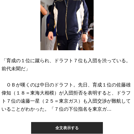
「育成の１位に蹴られ、ドラフト７位も入団を渋っている。
前代未聞だ」
ＯＢが嘆くのは中日のドラフト。先日、育成１位の佐藤雄
偉知（１８＝東海大相模）が入団拒否を表明すると、ドラフ
ト７位の遠藤一星（２５＝東京ガス）も入団交渉が難航して
いることがわかった。「７位の下位指名を東京ガ…
全文表示する