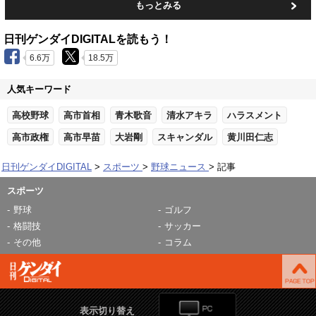
もっとみる
日刊ゲンダイDIGITALを読もう！
6.6万
18.5万
人気キーワード
高校野球
高市首相
青木歌音
清水アキラ
ハラスメント
高市政権
高市早苗
大岩剛
スキャンダル
黄川田仁志
日刊ゲンダイDIGITAL
スポーツ
野球ニュース
記事
スポーツ
野球
ゴルフ
格闘技
サッカー
その他
コラム
表示切り替え