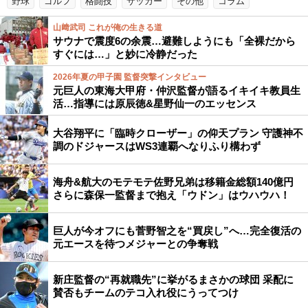
野球
ゴルフ
格闘技
サッカー
その他
コラム
山﨑武司 これが俺の生きる道
サウナで震度6の余震…避難しようにも「全裸だから
すぐには…」と妙に冷静だった
2026年夏の甲子園 監督突撃インタビュー
元巨人の東海大甲府・仲沢監督が語るイキイキ教員生
活…指導には原辰徳&星野仙一のエッセンス
大谷翔平に「臨時クローザー」の仰天プラン 守護神不
調のドジャースはWS3連覇へなりふり構わず
海舟&航大のモテモテ佐野兄弟は移籍金総額140億円
さらに森保一監督まで抱え「ウドン」はウハウハ！
巨人が今オフにも菅野智之を“買戻し”へ…完全復活の
元エースを待つメジャーとの争奪戦
新庄監督の“再就職先”に挙がるまさかの球団 采配に
賛否もチームのテコ入れ役にうってつけ