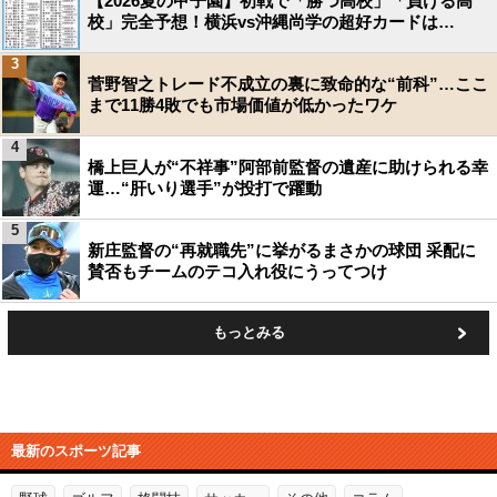
【2026夏の甲子園】初戦で「勝つ高校」「負ける高
校」完全予想！横浜vs沖縄尚学の超好カードは…
3
菅野智之トレード不成立の裏に致命的な“前科”…ここ
まで11勝4敗でも市場価値が低かったワケ
4
橋上巨人が“不祥事”阿部前監督の遺産に助けられる幸
運…“肝いり選手”が投打で躍動
5
新庄監督の“再就職先”に挙がるまさかの球団 采配に
賛否もチームのテコ入れ役にうってつけ
もっとみる
最新のスポーツ記事