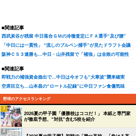
■関連記事
西武炭谷が残留 中日落合ＧＭの冷徹査定にＦＡ選手“及び腰”
「中日には一貫性」 “流しのブルペン捕手”が見たドラフト会議
阪神ＣＳ３連勝も…中日・山井残留で「補強」は全敗の可能性
■関連記事
即戦力の補強資金捻出で…中日は今オフも“大寒波”襲来確実
空席目立ち…山本昌の“ロートル記録”に中日ファン食傷気味
野球のアクセスランキング
1
2026夏の甲子園「優勝校はココだ！」 本紙と専門家
が徹底予想、“対抗”含む5校を紹介
2