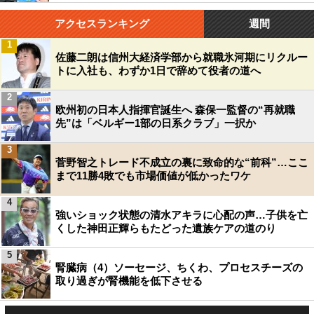
アクセスランキング
週間
1
佐藤二朗は信州大経済学部から就職氷河期にリクルー
トに入社も、わずか1日で辞めて役者の道へ
2
欧州初の日本人指揮官誕生へ 森保一監督の“再就職
先”は「ベルギー1部の日系クラブ」一択か
3
菅野智之トレード不成立の裏に致命的な“前科”…ここ
まで11勝4敗でも市場価値が低かったワケ
4
強いショック状態の清水アキラに心配の声…子供を亡
くした神田正輝らもたどった遺族ケアの道のり
5
腎臓病（4）ソーセージ、ちくわ、プロセスチーズの
取り過ぎが腎機能を低下させる