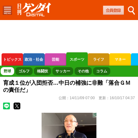
トピックス
政治・社会
芸能
スポーツ
ライフ
マネー
ボートレース
競輪
オートレース
野球
ゴルフ
格闘技
サッカー
その他
コラム
育成１位が入団拒否…中日の補強に非難「落合ＧＭ
の責任だ」
公開：
14/11/09 07:00
更新：
16/10/17 04:37