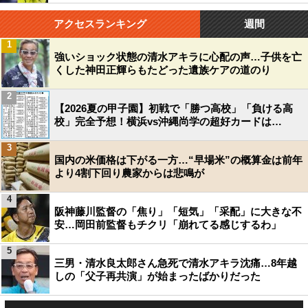
アクセスランキング
週間
1
強いショック状態の清水アキラに心配の声…子供を亡
くした神田正輝らもたどった遺族ケアの道のり
2
【2026夏の甲子園】初戦で「勝つ高校」「負ける高
校」完全予想！横浜vs沖縄尚学の超好カードは…
3
国内の米価格は下がる一方…“早場米”の概算金は前年
より4割下回り農家からは悲鳴が
4
阪神藤川監督の「焦り」「短気」「采配」に大きな不
安…岡田前監督もチクリ「崩れてる感じするわ」
5
三男・清水良太郎さん急死で清水アキラ沈痛…8年越
しの「父子再共演」が始まったばかりだった