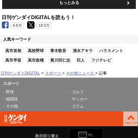
もっとみる
日刊ゲンダイDIGITALを読もう！
6.6万
18.5万
人気キーワード
高市首相
高校野球
青木歌音
清水アキラ
ハラスメント
高市早苗
高市政権
黄川田仁志
巨人
フジテレビ
日刊ゲンダイDIGITAL
スポーツ
その他ニュース
記事
スポーツ
野球
ゴルフ
格闘技
サッカー
その他
コラム
表示切り替え