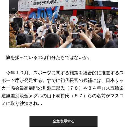
旗を振っているのは自分たちではないか。
今年１０月、スポーツに関する施策を総合的に推進するス
ポーツ庁が発足する。すでに初代長官の候補には、日本サッ
カー協会最高顧問の川淵三郎氏（７８）や８４年ロス五輪柔
道無差別級金メダルの山下泰裕氏（５７）らの名前がマスコ
ミに取り沙汰され…
全文表示する