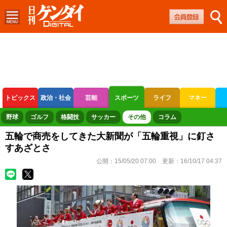
トピックス
政治・社会
芸能
スポーツ
ライフ
マネー
ボートレース
競輪
オートレース
野球
ゴルフ
格闘技
サッカー
その他
コラム
五輪で商売をしてきた大新聞が「五輪重視」に釘さ
すあざとさ
公開：
15/05/20 07:00
更新：
16/10/17 04:37