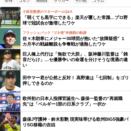
野球
ゴルフ
格闘技
サッカー
その他
コラム
小林至教授のマネーボールQ&A
「弱くても黒字にできる」楽天が覆した常識…プロ野
球で冠試合が激増したワケ
フラッシュバック “ゴネ得”米挑戦の軌跡
佐々木朗希にメジャー30球団が抱いた“故障疑惑” １
カ月半の戦線離脱も争奪戦が過熱したワケ
巨人橋上代行は「無欲で大胆」、阪神藤川監督は「雑
音だらけ」…セ優勝争いの命運を分けそうな境遇の違
い
田中マー君が公然と反対！ 高野連は「七回制」をゴリ
押しできるのか
欧州初の日本人指揮官誕生へ 森保一監督の“再就職
先”は「ベルギー1部の日系クラブ」一択か
森保J守護神・鈴木彩艶 現実味帯びる欧州BIG5強豪パ
リSG移籍の吉凶