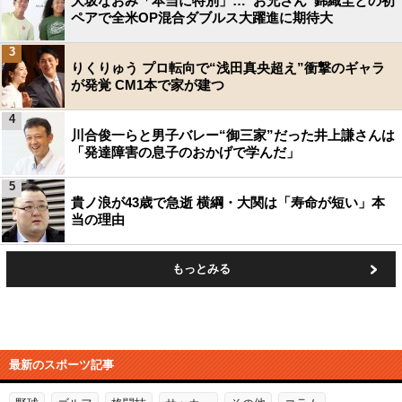
大坂なおみ「本当に特別」…“お兄さん”錦織圭との初
ペアで全米OP混合ダブルス大躍進に期待大
3
りくりゅう プロ転向で“浅田真央超え”衝撃のギャラ
が発覚 CM1本で家が建つ
4
川合俊一らと男子バレー“御三家”だった井上謙さんは
「発達障害の息子のおかげで学んだ」
5
貴ノ浪が43歳で急逝 横綱・大関は「寿命が短い」本
当の理由
もっとみる
最新のスポーツ記事