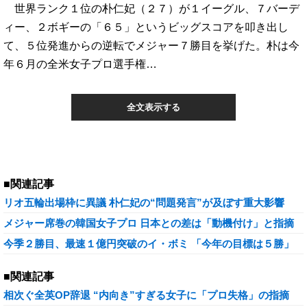
世界ランク１位の朴仁妃（２７）が１イーグル、７バーデ
ィー、２ボギーの「６５」というビッグスコアを叩き出し
て、５位発進からの逆転でメジャー７勝目を挙げた。朴は今
年６月の全米女子プロ選手権…
全文表示する
■関連記事
リオ五輪出場枠に異議 朴仁妃の“問題発言”が及ぼす重大影響
メジャー席巻の韓国女子プロ 日本との差は「動機付け」と指摘
今季２勝目、最速１億円突破のイ・ボミ 「今年の目標は５勝」
■関連記事
相次ぐ全英OP辞退 “内向き”すぎる女子に「プロ失格」の指摘