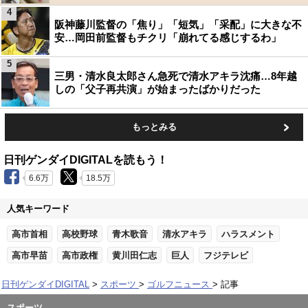
4
阪神藤川監督の「焦り」「短気」「采配」に大きな不
安…岡田前監督もチクリ「崩れてる感じするわ」
5
三男・清水良太郎さん急死で清水アキラ沈痛…8年越
しの「父子再共演」が始まったばかりだった
もっとみる
日刊ゲンダイDIGITALを読もう！
6.6万
18.5万
人気キーワード
高市首相
高校野球
青木歌音
清水アキラ
ハラスメント
高市早苗
高市政権
黄川田仁志
巨人
フジテレビ
日刊ゲンダイDIGITAL
スポーツ
ゴルフニュース
記事
スポーツ