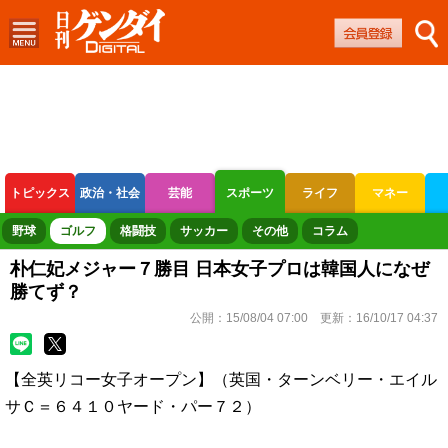
トピックス
政治・社会
芸能
スポーツ
ライフ
マネー
ボートレース
競輪
オートレース
野球
ゴルフ
格闘技
サッカー
その他
コラム
朴仁妃メジャー７勝目 日本女子プロは韓国人になぜ
勝てず？
公開：
15/08/04 07:00
更新：
16/10/17 04:37
【全英リコー女子オープン】（英国・ターンベリー・エイル
サＣ＝６４１０ヤード・パー７２）