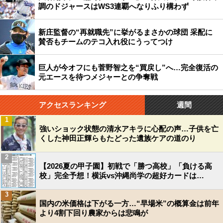
調のドジャースはWS3連覇へなりふり構わず
新庄監督の“再就職先”に挙がるまさかの球団 采配に
賛否もチームのテコ入れ役にうってつけ
巨人が今オフにも菅野智之を“買戻し”へ…完全復活の
元エースを待つメジャーとの争奪戦
アクセスランキング
週間
1
強いショック状態の清水アキラに心配の声…子供を亡
くした神田正輝らもたどった遺族ケアの道のり
2
【2026夏の甲子園】初戦で「勝つ高校」「負ける高
校」完全予想！横浜vs沖縄尚学の超好カードは…
3
国内の米価格は下がる一方…“早場米”の概算金は前年
より4割下回り農家からは悲鳴が