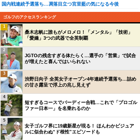
国内戦連続予選落ち…凋落目立つ宮里藍の気になる今後
ゴルフのアクセスランキング
1
桑木志帆に誰もがメロメロ！「メンタル」「技術」
「愛嬌」3つの武器で全英制覇
2
JGTOの残念すぎる体たらく…選手の「営業」で試合
が増えたと喜んではいられない
3
渋野日向子 全英女子オープン4年連続予選落ち…詰め
の甘さ露呈で浮上の兆し見えず
4
短すぎるコースでバーディー合戦…これで「プロゴル
ファー日本一」を名乗れるのか
5
女子ゴルフ界に19歳新星が現る！ ほんわかビジュア
ルに似合わぬ“ド根性”エピソードも