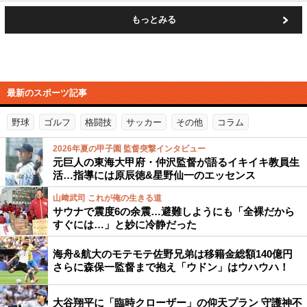
もっとみる
最新のスポーツ記事
野球
ゴルフ
格闘技
サッカー
その他
コラム
2026年夏の甲子園 監督突撃インタビュー
元巨人の東海大甲府・仲沢監督が語るイキイキ教員生
活…指導には原辰徳&星野仙一のエッセンス
山﨑武司 これが俺の生きる道
サウナで震度6の余震…避難しようにも「全裸だから
すぐには…」と妙に冷静だった
海舟&航大のモテモテ佐野兄弟は移籍金総額140億円
さらに森保一監督まで抱え「ウドン」はウハウハ！
大谷翔平に「臨時クローザー」の仰天プラン 守護神不