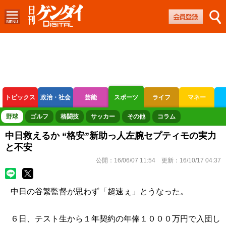
トピックス
政治・社会
芸能
スポーツ
ライフ
マネー
ボートレース
競輪
オートレース
野球
ゴルフ
格闘技
サッカー
その他
コラム
中日救えるか “格安”新助っ人左腕セプティモの実力
と不安
公開：
16/06/07 11:54
更新：
16/10/17 04:37
中日の谷繁監督が思わず「超速ぇ」とうなった。
６日、テスト生から１年契約の年俸１０００万円で入団し