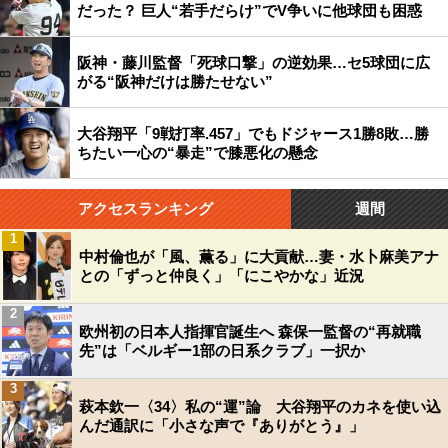
だった？ 巨人“若手だらけ”でV争いに他球団も困惑
阪神・藤川監督「死球口撃」の逆効果…セ5球団に広
がる“阪神だけは勝たせない”
大谷翔平「9戦打率.457」でもドジャース1勝8敗…勝
ちたい一心の“暴走”で膝悪化の懸念
アクセスランキング
週間
1
中村倫也が「風、薫る」に大貢献…妻・水卜麻美アナ
との「ずっと仲良く」「にこやかな」近況
2
欧州初の日本人指揮官誕生へ 森保一監督の“再就職
先”は「ベルギー1部の日系クラブ」一択か
3
萩本欽一〈34〉私の“運”論 大谷翔平のカネを使い込
んだ通訳に「小さな声で『ありがとう』」