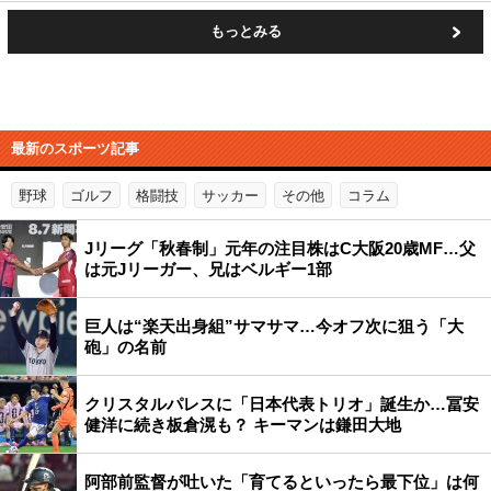
もっとみる
最新のスポーツ記事
野球
ゴルフ
格闘技
サッカー
その他
コラム
Jリーグ「秋春制」元年の注目株はC大阪20歳MF…父
は元Jリーガー、兄はベルギー1部
巨人は“楽天出身組”サマサマ…今オフ次に狙う「大
砲」の名前
クリスタルパレスに「日本代表トリオ」誕生か…冨安
健洋に続き板倉滉も？ キーマンは鎌田大地
阿部前監督が吐いた「育てるといったら最下位」は何