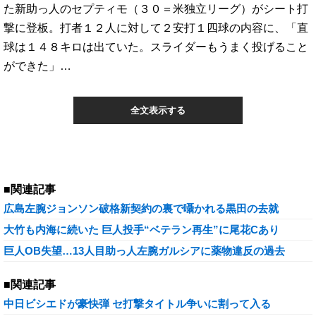
た新助っ人のセプティモ（３０＝米独立リーグ）がシート打
撃に登板。打者１２人に対して２安打１四球の内容に、「直
球は１４８キロは出ていた。スライダーもうまく投げること
ができた」…
全文表示する
■関連記事
広島左腕ジョンソン破格新契約の裏で囁かれる黒田の去就
大竹も内海に続いた 巨人投手“ベテラン再生”に尾花Cあり
巨人OB失望…13人目助っ人左腕ガルシアに薬物違反の過去
■関連記事
中日ビシエドが豪快弾 セ打撃タイトル争いに割って入る