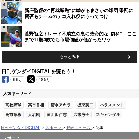
4
新庄監督の“再就職先”に挙がるまさかの球団 采配に
賛否もチームのテコ入れ役にうってつけ
5
菅野智之トレード不成立の裏に致命的な“前科”…ここ
まで11勝4敗でも市場価値が低かったワケ
もっとみる
日刊ゲンダイDIGITALを読もう！
6.6万
18.5万
人気キーワード
高校野球
高市首相
清水アキラ
板東英二
ハラスメント
高市政権
大岩剛
黄川田仁志
広末涼子
スキャンダル
日刊ゲンダイDIGITAL
スポーツ
野球ニュース
記事
スポーツ