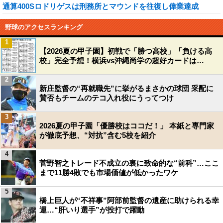
通算400Sロドリゲスは刑務所とマウンドを往復し偉業達成
野球のアクセスランキング
1
【2026夏の甲子園】初戦で「勝つ高校」「負ける高
校」完全予想！横浜vs沖縄尚学の超好カードは…
2
新庄監督の“再就職先”に挙がるまさかの球団 采配に
賛否もチームのテコ入れ役にうってつけ
3
2026夏の甲子園「優勝校はココだ！」 本紙と専門家
が徹底予想、“対抗”含む5校を紹介
4
菅野智之トレード不成立の裏に致命的な“前科”…ここ
まで11勝4敗でも市場価値が低かったワケ
5
橋上巨人が“不祥事”阿部前監督の遺産に助けられる幸
運…“肝いり選手”が投打で躍動