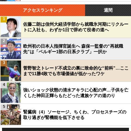
アクセスランキング
週間
1
佐藤二朗は信州大経済学部から就職氷河期にリクルー
トに入社も、わずか1日で辞めて役者の道へ
2
欧州初の日本人指揮官誕生へ 森保一監督の“再就職
先”は「ベルギー1部の日系クラブ」一択か
3
菅野智之トレード不成立の裏に致命的な“前科”…ここ
まで11勝4敗でも市場価値が低かったワケ
4
強いショック状態の清水アキラに心配の声…子供を亡
くした神田正輝らもたどった遺族ケアの道のり
5
腎臓病（4）ソーセージ、ちくわ、プロセスチーズの
取り過ぎが腎機能を低下させる