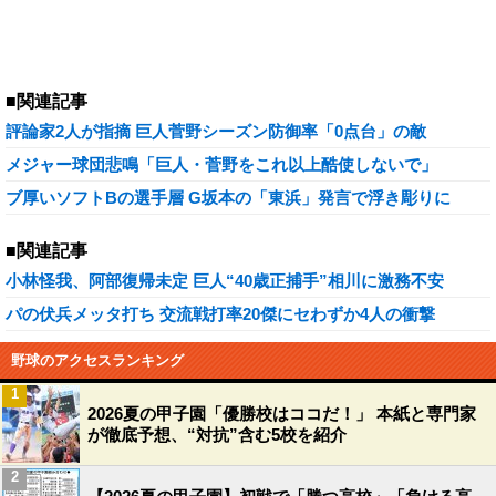
■関連記事
評論家2人が指摘 巨人菅野シーズン防御率「0点台」の敵
メジャー球団悲鳴「巨人・菅野をこれ以上酷使しないで」
ブ厚いソフトBの選手層 G坂本の「東浜」発言で浮き彫りに
■関連記事
小林怪我、阿部復帰未定 巨人“40歳正捕手”相川に激務不安
パの伏兵メッタ打ち 交流戦打率20傑にセわずか4人の衝撃
野球のアクセスランキング
1
2026夏の甲子園「優勝校はココだ！」 本紙と専門家
が徹底予想、“対抗”含む5校を紹介
2