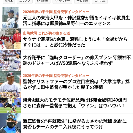
野球
ゴルフ
格闘技
サッカー
その他
コラム
2026年夏の甲子園 監督突撃インタビュー
元巨人の東海大甲府・仲沢監督が語るイキイキ教員生
活…指導には原辰徳&星野仙一のエッセンス
山﨑武司 これが俺の生きる道
サウナで震度6の余震…避難しようにも「全裸だから
すぐには…」と妙に冷静だった
大谷翔平に「臨時クローザー」の仰天プラン 守護神不
調のドジャースはWS3連覇へなりふり構わず
2026年夏の甲子園 監督突撃インタビュー
聖隷クリストファーのプロ注目左腕は「大学進学」揺
るがず…田中監督が明かした親子の事情
海舟&航大のモテモテ佐野兄弟は移籍金総額140億円
さらに森保一監督まで抱え「ウドン」はウハウハ！
新庄監督の“再就職先”に挙がるまさかの球団 采配に
賛否もチームのテコ入れ役にうってつけ