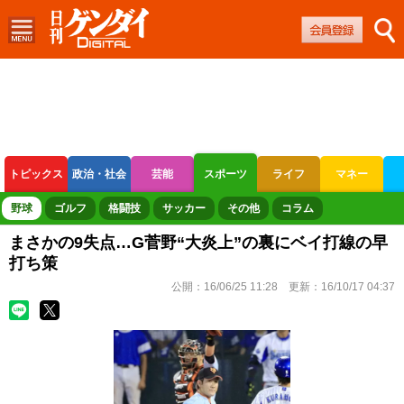
トピックス
政治・社会
芸能
スポーツ
ライフ
マネー
ボートレース
競輪
オートレース
野球
ゴルフ
格闘技
サッカー
その他
コラム
まさかの9失点…G菅野“大炎上”の裏にベイ打線の早
打ち策
公開：
16/06/25 11:28
更新：
16/10/17 04:37