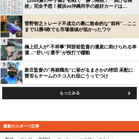
【2026夏の甲子園】初戦で「勝つ高校」「負ける高
校」完全予想！横浜vs沖縄尚学の超好カードは…
3
菅野智之トレード不成立の裏に致命的な“前科”…ここ
まで11勝4敗でも市場価値が低かったワケ
4
橋上巨人が“不祥事”阿部前監督の遺産に助けられる幸
運…“肝いり選手”が投打で躍動
5
新庄監督の“再就職先”に挙がるまさかの球団 采配に
賛否もチームのテコ入れ役にうってつけ
もっとみる
最新のスポーツ記事