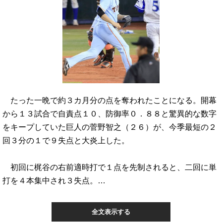
たった一晩で約３カ月分の点を奪われたことになる。開幕
から１３試合で自責点１０、防御率０．８８と驚異的な数字
をキープしていた巨人の菅野智之（２６）が、今季最短の２
回３分の１で９失点と大炎上した。
初回に梶谷の右前適時打で１点を先制されると、二回に単
打を４本集中され３失点。…
全文表示する