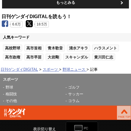
もっとみる
日刊ゲンダイDIGITALを読もう！
6.6万
18.5万
人気キーワード
高校野球
高市首相
青木歌音
清水アキラ
ハラスメント
高市政権
高市早苗
大岩剛
スキャンダル
黄川田仁志
日刊ゲンダイDIGITAL
スポーツ
野球ニュース
記事
スポーツ
野球
ゴルフ
格闘技
サッカー
その他
コラム
表示切り替え