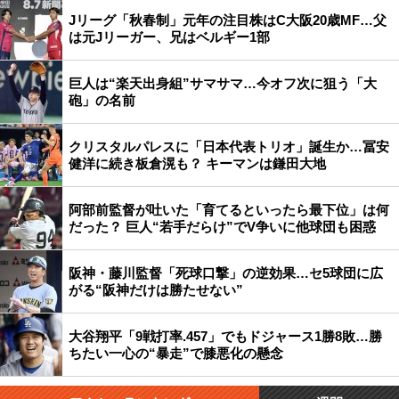
Jリーグ「秋春制」元年の注目株はC大阪20歳MF…父
は元Jリーガー、兄はベルギー1部
巨人は“楽天出身組”サマサマ…今オフ次に狙う「大
砲」の名前
クリスタルパレスに「日本代表トリオ」誕生か…冨安
健洋に続き板倉滉も？ キーマンは鎌田大地
阿部前監督が吐いた「育てるといったら最下位」は何
だった？ 巨人“若手だらけ”でV争いに他球団も困惑
阪神・藤川監督「死球口撃」の逆効果…セ5球団に広
がる“阪神だけは勝たせない”
大谷翔平「9戦打率.457」でもドジャース1勝8敗…勝
ちたい一心の“暴走”で膝悪化の懸念