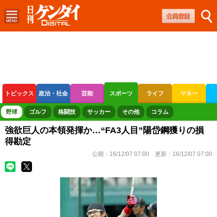
トピックス
政治・社会
芸能
スポーツ
ライフ
マネー
ボートレース
競輪
オートレース
野球
ゴルフ
格闘技
サッカー
その他
コラム
強欲巨人の本領発揮か…“FA3人目”陽岱鋼獲りの損
得勘定
公開：
16/12/07 07:00
更新：
16/12/07 07:00