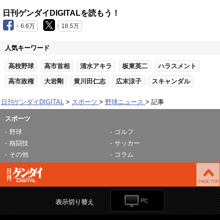
日刊ゲンダイDIGITALを読もう！
6.6万
18.5万
人気キーワード
高校野球
高市首相
清水アキラ
板東英二
ハラスメント
高市政権
大岩剛
黄川田仁志
広末涼子
スキャンダル
日刊ゲンダイDIGITAL
スポーツ
野球ニュース
記事
スポーツ
野球
ゴルフ
格闘技
サッカー
その他
コラム
表示切り替え