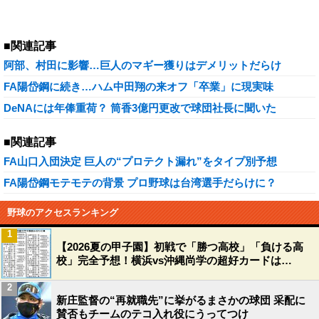
■関連記事
阿部、村田に影響…巨人のマギー獲りはデメリットだらけ
FA陽岱鋼に続き…ハム中田翔の来オフ「卒業」に現実味
DeNAには年俸重荷？ 筒香3億円更改で球団社長に聞いた
■関連記事
FA山口入団決定 巨人の“プロテクト漏れ”をタイプ別予想
FA陽岱鋼モテモテの背景 プロ野球は台湾選手だらけに？
野球のアクセスランキング
1
【2026夏の甲子園】初戦で「勝つ高校」「負ける高
校」完全予想！横浜vs沖縄尚学の超好カードは…
2
新庄監督の“再就職先”に挙がるまさかの球団 采配に
賛否もチームのテコ入れ役にうってつけ