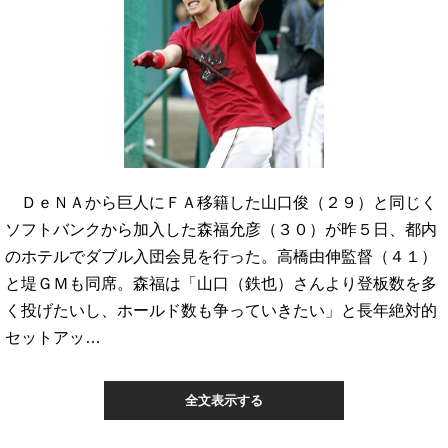
ＤｅＮＡから巨人にＦＡ移籍した山口俊（２９）と同じく
ソフトバンクから加入した森福允彦（３０）が昨５日、都内
のホテルでダブル入団会見を行った。高橋由伸監督（４１）
と堤ＧＭも同席。森福は「山口（鉄也）さんより登板数を多
く投げたいし、ホールド数も争っていきたい」と長年絶対的
セットアッ…
全文表示する