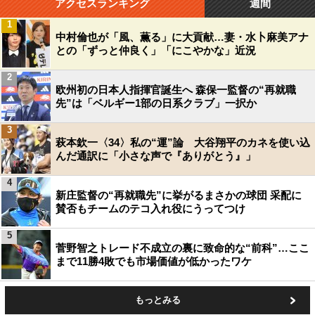
アクセスランキング
週間
1
中村倫也が「風、薫る」に大貢献…妻・水卜麻美アナ
との「ずっと仲良く」「にこやかな」近況
2
欧州初の日本人指揮官誕生へ 森保一監督の“再就職
先”は「ベルギー1部の日系クラブ」一択か
3
萩本欽一〈34〉私の“運”論 大谷翔平のカネを使い込
んだ通訳に「小さな声で『ありがとう』」
4
新庄監督の“再就職先”に挙がるまさかの球団 采配に
賛否もチームのテコ入れ役にうってつけ
5
菅野智之トレード不成立の裏に致命的な“前科”…ここ
まで11勝4敗でも市場価値が低かったワケ
もっとみる