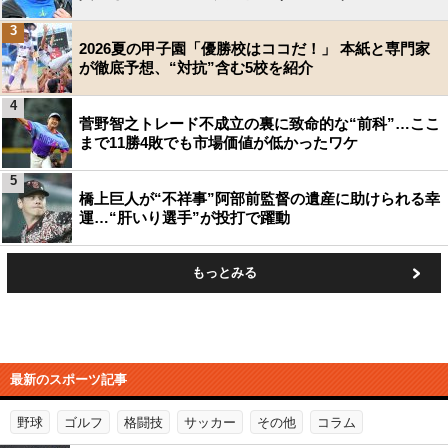
3
2026夏の甲子園「優勝校はココだ！」 本紙と専門家
が徹底予想、“対抗”含む5校を紹介
4
菅野智之トレード不成立の裏に致命的な“前科”…ここ
まで11勝4敗でも市場価値が低かったワケ
5
橋上巨人が“不祥事”阿部前監督の遺産に助けられる幸
運…“肝いり選手”が投打で躍動
もっとみる
最新のスポーツ記事
野球
ゴルフ
格闘技
サッカー
その他
コラム