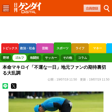
トピックス
政治・社会
芸能
スポーツ
ライフ
マネー
ボートレース
競輪
オートレース
野球
ゴルフ
格闘技
サッカー
その他
コラム
本命マキロイ「不運な一日」地元ファンの期待裏切
る大乱調
公開：
19/07/19 11:50
更新：
19/07/19 11:50