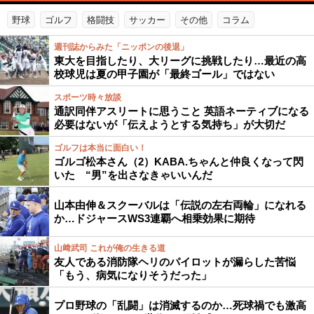
野球
ゴルフ
格闘技
サッカー
その他
コラム
週刊誌からみた「ニッポンの後退」
東大を目指したり、大リーグに挑戦したり…最近の高
校球児は夏の甲子園が「最終ゴール」ではない
スポーツ時々放談
通訳同伴アスリートに思うこと 英語ネーティブになる
必要はないが「伝えようとする気持ち」が大切だ
ゴルフは本当に面白い！
ゴルゴ松本さん（2）KABA.ちゃんと仲良くなって閃
いた “男”を出さなきゃいいんだ
山本由伸＆スクーバルは「伝説の左右両輪」になれる
か…ドジャースWS3連覇へ相乗効果に期待
山﨑武司 これが俺の生きる道
友人である消防隊ヘリのパイロットが漏らした苦悩
「もう、病気になりそうだった」
プロ野球の「乱闘」は消滅するのか…死球禍でも激高