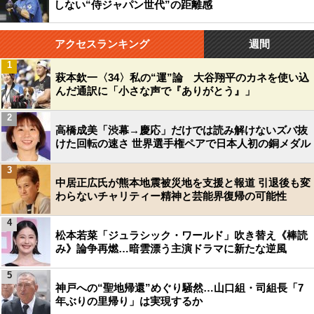
しない“侍ジャパン世代”の距離感
アクセスランキング
週間
1
萩本欽一〈34〉私の“運”論 大谷翔平のカネを使い込
んだ通訳に「小さな声で『ありがとう』」
2
高橋成美「渋幕→慶応」だけでは読み解けないズバ抜
けた回転の速さ 世界選手権ペアで日本人初の銅メダル
3
中居正広氏が熊本地震被災地を支援と報道 引退後も変
わらないチャリティー精神と芸能界復帰の可能性
4
松本若菜「ジュラシック・ワールド」吹き替え《棒読
み》論争再燃…暗雲漂う主演ドラマに新たな逆風
5
神戸への“聖地帰還”めぐり騒然…山口組・司組長「7
年ぶりの里帰り」は実現するか