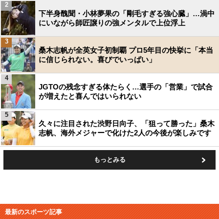
2
下半身醜聞・小林夢果の「剛毛すぎる強心臓」…渦中
にいながら師匠譲りの強メンタルで上位浮上
3
桑木志帆が全英女子初制覇 プロ5年目の快挙に「本当
に信じられない。喜びでいっぱい」
4
JGTOの残念すぎる体たらく…選手の「営業」で試合
が増えたと喜んではいられない
5
久々に注目された渋野日向子、「狙って勝った」桑木
志帆、海外メジャーで化けた2人の今後が楽しみです
もっとみる
最新のスポーツ記事