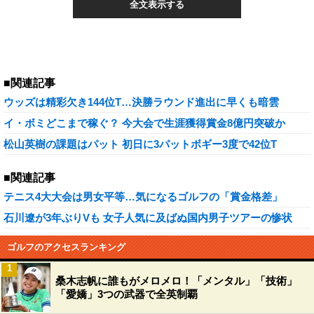
全文表示する
■関連記事
ウッズは精彩欠き144位T…決勝ラウンド進出に早くも暗雲
イ・ボミどこまで稼ぐ？ 今大会で生涯獲得賞金8億円突破か
松山英樹の課題はパット 初日に3パットボギー3度で42位T
■関連記事
テニス4大大会は男女平等…気になるゴルフの「賞金格差」
石川遼が3年ぶりVも 女子人気に及ばぬ国内男子ツアーの惨状
ゴルフのアクセスランキング
1
桑木志帆に誰もがメロメロ！「メンタル」「技術」
「愛嬌」3つの武器で全英制覇