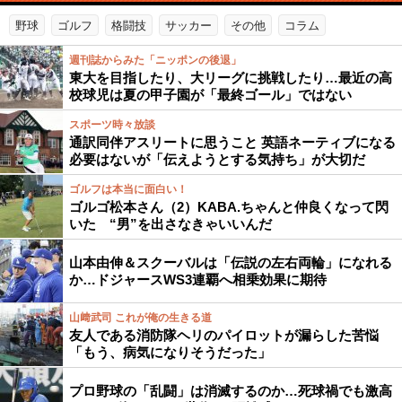
野球
ゴルフ
格闘技
サッカー
その他
コラム
週刊誌からみた「ニッポンの後退」
東大を目指したり、大リーグに挑戦したり…最近の高
校球児は夏の甲子園が「最終ゴール」ではない
スポーツ時々放談
通訳同伴アスリートに思うこと 英語ネーティブになる
必要はないが「伝えようとする気持ち」が大切だ
ゴルフは本当に面白い！
ゴルゴ松本さん（2）KABA.ちゃんと仲良くなって閃
いた “男”を出さなきゃいいんだ
山本由伸＆スクーバルは「伝説の左右両輪」になれる
か…ドジャースWS3連覇へ相乗効果に期待
山﨑武司 これが俺の生きる道
友人である消防隊ヘリのパイロットが漏らした苦悩
「もう、病気になりそうだった」
プロ野球の「乱闘」は消滅するのか…死球禍でも激高