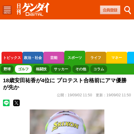
トピックス
政治・社会
芸能
スポーツ
ライフ
マネー
ボートレース
競輪
オートレース
野球
ゴルフ
格闘技
サッカー
その他
コラム
18歳安田祐香が4位に プロテスト合格前にアマ優勝
が先か
公開：
19/09/02 11:50
更新：
19/09/02 11:50