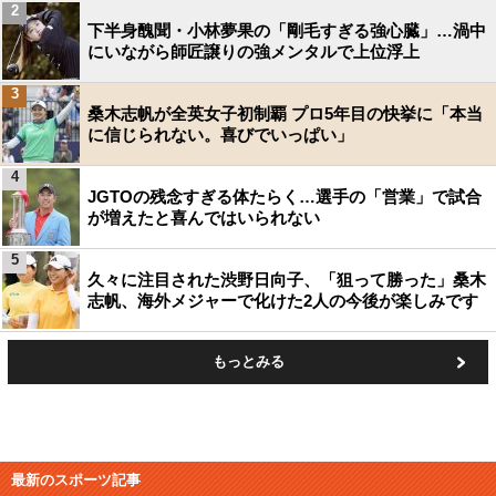
2
下半身醜聞・小林夢果の「剛毛すぎる強心臓」…渦中
にいながら師匠譲りの強メンタルで上位浮上
3
桑木志帆が全英女子初制覇 プロ5年目の快挙に「本当
に信じられない。喜びでいっぱい」
4
JGTOの残念すぎる体たらく…選手の「営業」で試合
が増えたと喜んではいられない
5
久々に注目された渋野日向子、「狙って勝った」桑木
志帆、海外メジャーで化けた2人の今後が楽しみです
もっとみる
最新のスポーツ記事