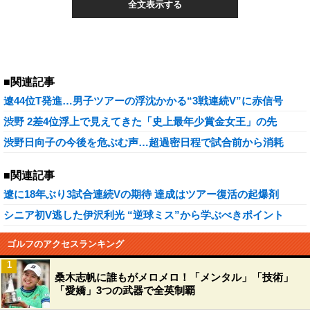
全文表示する
■関連記事
遼44位T発進…男子ツアーの浮沈かかる“3戦連続V”に赤信号
渋野 2差4位浮上で見えてきた「史上最年少賞金女王」の先
渋野日向子の今後を危ぶむ声…超過密日程で試合前から消耗
■関連記事
遼に18年ぶり3試合連続Vの期待 達成はツアー復活の起爆剤
シニア初V逃した伊沢利光 “逆球ミス”から学ぶべきポイント
ゴルフのアクセスランキング
1
桑木志帆に誰もがメロメロ！「メンタル」「技術」
「愛嬌」3つの武器で全英制覇