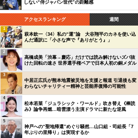
しない“侍ジャパン世代”の距離感
アクセスランキング
週間
1
萩本欽一〈34〉私の“運”論 大谷翔平のカネを使い込
んだ通訳に「小さな声で『ありがとう』」
2
高橋成美「渋幕→慶応」だけでは読み解けないズバ抜
けた回転の速さ 世界選手権ペアで日本人初の銅メダル
3
中居正広氏が熊本地震被災地を支援と報道 引退後も変
わらないチャリティー精神と芸能界復帰の可能性
4
松本若菜「ジュラシック・ワールド」吹き替え《棒読
み》論争再燃…暗雲漂う主演ドラマに新たな逆風
5
神戸への“聖地帰還”めぐり騒然…山口組・司組長「7
年ぶりの里帰り」は実現するか