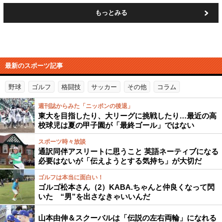
もっとみる
最新のスポーツ記事
野球
ゴルフ
格闘技
サッカー
その他
コラム
週刊誌からみた「ニッポンの後退」
東大を目指したり、大リーグに挑戦したり…最近の高
校球児は夏の甲子園が「最終ゴール」ではない
スポーツ時々放談
通訳同伴アスリートに思うこと 英語ネーティブになる
必要はないが「伝えようとする気持ち」が大切だ
ゴルフは本当に面白い！
ゴルゴ松本さん（2）KABA.ちゃんと仲良くなって閃
いた “男”を出さなきゃいいんだ
山本由伸＆スクーバルは「伝説の左右両輪」になれる