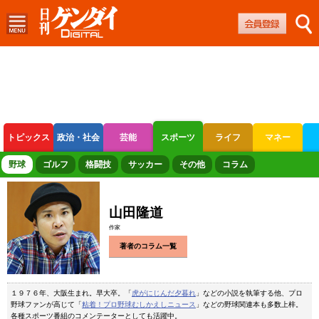
トピックス
政治・社会
芸能
スポーツ
ライフ
マネー
ボートレース
競輪
オートレース
野球
ゴルフ
格闘技
サッカー
その他
コラム
山田隆道
作家
著者のコラム一覧
１９７６年、大阪生まれ。早大卒。「
虎がにじんだ夕暮れ
」などの小説を執筆する他、プロ
野球ファンが高じて「
粘着！プロ野球むしかえしニュース
」などの野球関連本も多数上梓。
各種スポーツ番組のコメンテーターとしても活躍中。