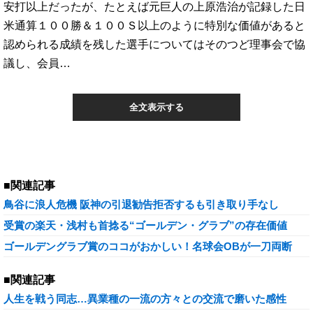
安打以上だったが、たとえば元巨人の上原浩治が記録した日
米通算１００勝＆１００Ｓ以上のように特別な価値があると
認められる成績を残した選手についてはそのつど理事会で協
議し、会員…
全文表示する
■関連記事
鳥谷に浪人危機 阪神の引退勧告拒否するも引き取り手なし
受賞の楽天・浅村も首捻る“ゴールデン・グラブ”の存在価値
ゴールデングラブ賞のココがおかしい！名球会OBが一刀両断
■関連記事
人生を戦う同志…異業種の一流の方々との交流で磨いた感性