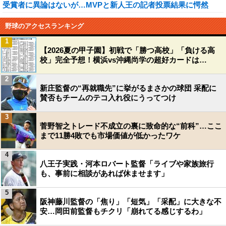
受賞者に異論はないが…MVPと新人王の記者投票結果に愕然
野球のアクセスランキング
1
【2026夏の甲子園】初戦で「勝つ高校」「負ける高
校」完全予想！横浜vs沖縄尚学の超好カードは…
2
新庄監督の“再就職先”に挙がるまさかの球団 采配に
賛否もチームのテコ入れ役にうってつけ
3
菅野智之トレード不成立の裏に致命的な“前科”…ここ
まで11勝4敗でも市場価値が低かったワケ
4
八王子実践・河本ロバート監督「ライブや家族旅行
も、事前に相談があれば休ませます」
5
阪神藤川監督の「焦り」「短気」「采配」に大きな不
安…岡田前監督もチクリ「崩れてる感じするわ」