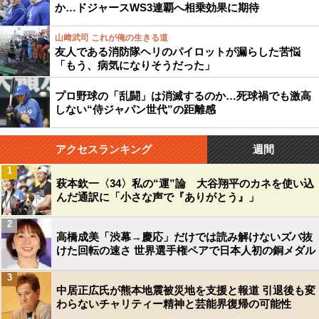
か…ドジャースWS3連覇へ相乗効果に期待
山﨑武司 これが俺の生きる道
友人である消防隊ヘリのパイロットが漏らした苦悩
「もう、病気になりそうだった」
プロ野球の「乱闘」は消滅するのか…死球禍でも激高
しない“侍ジャパン世代”の距離感
アクセスランキング
週間
1
萩本欽一〈34〉私の“運”論 大谷翔平のカネを使い込
んだ通訳に「小さな声で『ありがとう』」
2
高橋成美「渋幕→慶応」だけでは読み解けないズバ抜
けた回転の速さ 世界選手権ペアで日本人初の銅メダル
3
中居正広氏が熊本地震被災地を支援と報道 引退後も変
わらないチャリティー精神と芸能界復帰の可能性