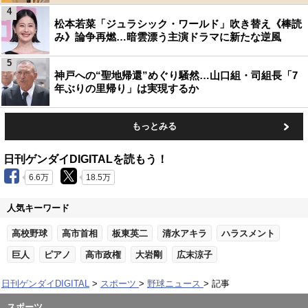
4
松本若菜「ジュラシック・ワールド」吹き替え《棒読
み》論争再燃…暗雲漂う主演ドラマに新たな逆風
5
神戸への“聖地帰還”めぐり騒然…山口組・司組長「7
年ぶりの里帰り」は実現するか
もっとみる
日刊ゲンダイDIGITALを読もう！
6.6万
18.5万
人気キーワード
高校野球
高市首相
板東英二
清水アキラ
ハラスメント
巨人
ピアノ
高市政権
大岩剛
広末涼子
日刊ゲンダイDIGITAL
スポーツ
野球ニュース
記事
スポーツ