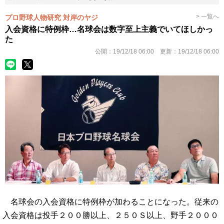
> 一覧へ
プロ野球人物研究 対岸のヤジ
入会資格に特例枠…名球会は数字至上主義でいてほしかっ
た
公開：
19/12/18 06:00
更新：
19/12/18 06:00
名球会の入会資格に特例枠が加わることになった。従来の
入会資格は投手２００勝以上、２５０Ｓ以上、野手２０００