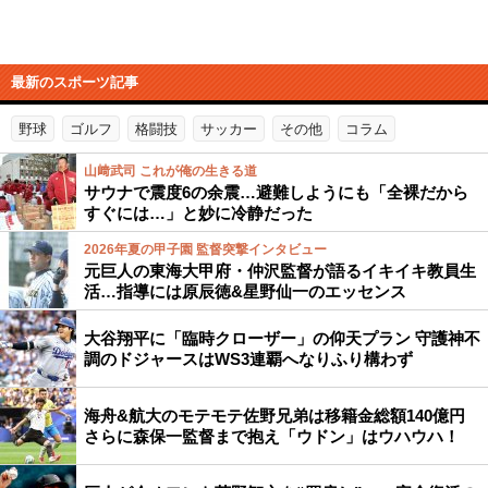
最新のスポーツ記事
野球
ゴルフ
格闘技
サッカー
その他
コラム
山﨑武司 これが俺の生きる道
サウナで震度6の余震…避難しようにも「全裸だから
すぐには…」と妙に冷静だった
2026年夏の甲子園 監督突撃インタビュー
元巨人の東海大甲府・仲沢監督が語るイキイキ教員生
活…指導には原辰徳&星野仙一のエッセンス
大谷翔平に「臨時クローザー」の仰天プラン 守護神不
調のドジャースはWS3連覇へなりふり構わず
海舟&航大のモテモテ佐野兄弟は移籍金総額140億円
さらに森保一監督まで抱え「ウドン」はウハウハ！