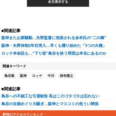
全文表示する
■関連記事
阪神またお家騒動…矢野監督に危惧される金本氏の“二の舞”
阪神・矢野体制2年目突入…早くも燻り始めた「3つの火種」
ロッテ本命説も…“下り坂”鳥谷を拾う球団は本当にあるのか
関連キーワード
鳥谷敬
阪神
ロッテ
中日
掛布雅之
■関連記事
鳥谷への不細工な引退勧告 私はこのゴタゴタは忘れない
鳥谷の去就めぐり大騒ぎ…阪神とマスコミの危うい関係
野球のアクセスランキング