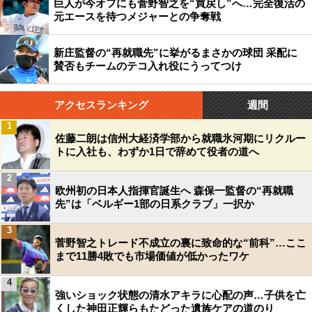
巨人が今オフにも菅野智之を“買戻し”へ…完全復活の
元エースを待つメジャーとの争奪戦
新庄監督の“再就職先”に挙がるまさかの球団 采配に
賛否もチームのテコ入れ役にうってつけ
アクセスランキング
週間
1
佐藤二朗は信州大経済学部から就職氷河期にリクルー
トに入社も、わずか1日で辞めて役者の道へ
2
欧州初の日本人指揮官誕生へ 森保一監督の“再就職
先”は「ベルギー1部の日系クラブ」一択か
3
菅野智之トレード不成立の裏に致命的な“前科”…ここ
まで11勝4敗でも市場価値が低かったワケ
4
強いショック状態の清水アキラに心配の声…子供を亡
くした神田正輝らもたどった遺族ケアの道のり