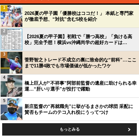
1
2026夏の甲子園「優勝校はココだ！」 本紙と専門家
が徹底予想、“対抗”含む5校を紹介
2
【2026夏の甲子園】初戦で「勝つ高校」「負ける高
校」完全予想！横浜vs沖縄尚学の超好カードは…
3
菅野智之トレード不成立の裏に致命的な“前科”…ここ
まで11勝4敗でも市場価値が低かったワケ
4
橋上巨人が“不祥事”阿部前監督の遺産に助けられる幸
運…“肝いり選手”が投打で躍動
5
新庄監督の“再就職先”に挙がるまさかの球団 采配に
賛否もチームのテコ入れ役にうってつけ
もっとみる