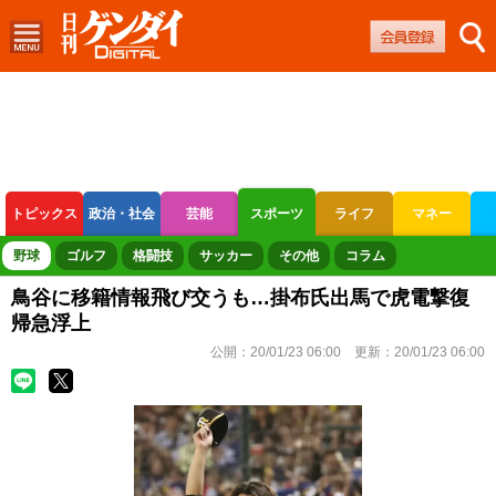
トピックス
政治・社会
芸能
スポーツ
ライフ
マネー
ボートレース
競輪
オートレース
野球
ゴルフ
格闘技
サッカー
その他
コラム
鳥谷に移籍情報飛び交うも…掛布氏出馬で虎電撃復
帰急浮上
公開：
20/01/23 06:00
更新：
20/01/23 06:00