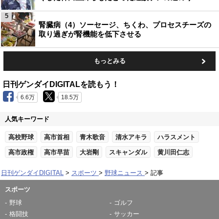
5
腎臓病（4）ソーセージ、ちくわ、プロセスチーズの
取り過ぎが腎機能を低下させる
もっとみる
日刊ゲンダイDIGITALを読もう！
6.6万
18.5万
人気キーワード
高校野球
高市首相
青木歌音
清水アキラ
ハラスメント
高市政権
高市早苗
大岩剛
スキャンダル
黄川田仁志
日刊ゲンダイDIGITAL
スポーツ
野球ニュース
記事
スポーツ
野球
ゴルフ
格闘技
サッカー