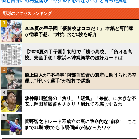
悩む吉井に野村監督が「ヤクルトを出なさい」と言った真意
野球のアクセスランキング
1
2026夏の甲子園「優勝校はココだ！」 本紙と専門家
が徹底予想、“対抗”含む5校を紹介
2
【2026夏の甲子園】初戦で「勝つ高校」「負ける高
校」完全予想！横浜vs沖縄尚学の超好カードは…
3
橋上巨人が“不祥事”阿部前監督の遺産に助けられる幸
運…“肝いり選手”が投打で躍動
4
阪神藤川監督の「焦り」「短気」「采配」に大きな不
安…岡田前監督もチクリ「崩れてる感じするわ」
5
菅野智之トレード不成立の裏に致命的な“前科”…ここ
まで11勝4敗でも市場価値が低かったワケ