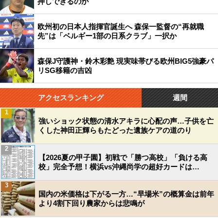
押しできるのか
欧州初の日本人指揮官誕生へ 森保一監督の“再就職
先”は「ベルギー1部の日系クラブ」一択か
森保J守護神・鈴木彩艶 現実味帯びる欧州BIG5強豪パ
リSG移籍の吉凶
アクセスランキング
週間
1
強いショック状態の清水アキラに心配の声…子供を亡
くした神田正輝らもたどった遺族ケアの道のり
2
【2026夏の甲子園】初戦で「勝つ高校」「負ける高
校」完全予想！横浜vs沖縄尚学の超好カードは…
3
国内の米価格は下がる一方…“早場米”の概算金は前年
より4割下回り農家からは悲鳴が