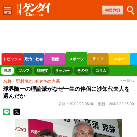
トピックス
政治・社会
芸能
スポーツ
ライフ
マネー
ボートレース
競輪
オートレース
野球
ゴルフ
格闘技
サッカー
その他
コラム
> 一覧へ
名将・野村克也 ボヤキの内幕
球界随一の理論派がなぜ一生の伴侶に沙知代夫人を
選んだか
公開：
20/02/23 06:00
更新：
20/02/23 06:00