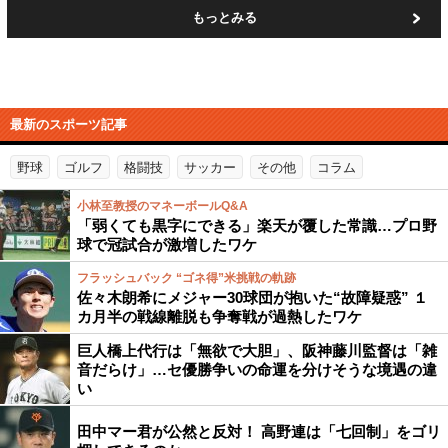
もっとみる
最新のスポーツ記事
野球
ゴルフ
格闘技
サッカー
その他
コラム
小林至教授のマネーボールQ&A
「弱くても黒字にできる」楽天が覆した常識…プロ野
球で冠試合が激増したワケ
フラッシュバック “ゴネ得”米挑戦の軌跡
佐々木朗希にメジャー30球団が抱いた“故障疑惑” １
カ月半の戦線離脱も争奪戦が過熱したワケ
巨人橋上代行は「無欲で大胆」、阪神藤川監督は「雑
音だらけ」…セ優勝争いの命運を分けそうな境遇の違
い
田中マー君が公然と反対！ 高野連は「七回制」をゴリ