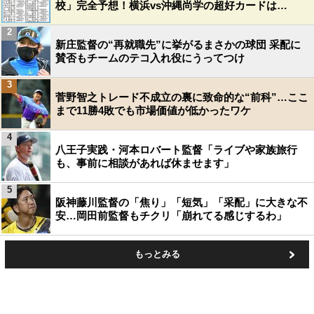
校」完全予想！横浜vs沖縄尚学の超好カードは…
2
新庄監督の“再就職先”に挙がるまさかの球団 采配に
賛否もチームのテコ入れ役にうってつけ
3
菅野智之トレード不成立の裏に致命的な“前科”…ここ
まで11勝4敗でも市場価値が低かったワケ
4
八王子実践・河本ロバート監督「ライブや家族旅行
も、事前に相談があれば休ませます」
5
阪神藤川監督の「焦り」「短気」「采配」に大きな不
安…岡田前監督もチクリ「崩れてる感じするわ」
もっとみる