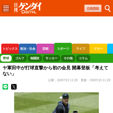
トピックス
政治・社会
芸能
スポーツ
ライフ
マネー
ボートレース
競輪
オートレース
野球
ゴルフ
格闘技
サッカー
その他
コラム
ヤ軍田中が打球直撃から初の会見 開幕登板「考えて
ない」
公開：
20/07/15 11:20
更新：
20/07/15 11:20