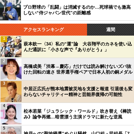
プロ野球の「乱闘」は消滅するのか…死球禍でも激高
しない“侍ジャパン世代”の距離感
アクセスランキング
週間
1
萩本欽一〈34〉私の“運”論 大谷翔平のカネを使い込
んだ通訳に「小さな声で『ありがとう』」
2
高橋成美「渋幕→慶応」だけでは読み解けないズバ抜
けた回転の速さ 世界選手権ペアで日本人初の銅メダル
3
中居正広氏が熊本地震被災地を支援と報道 引退後も変
わらないチャリティー精神と芸能界復帰の可能性
4
松本若菜「ジュラシック・ワールド」吹き替え《棒読
み》論争再燃…暗雲漂う主演ドラマに新たな逆風
5
神戸への“聖地帰還”めぐり騒然…山口組・司組長「7