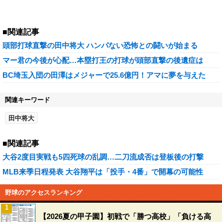
■関連記事
頭部打球直撃の田中将大 ハンパない恐怖との闘いが始まる
マー君の今後が心配…本塁打王の打球が頭部直撃の後遺症は
BC埼玉入団の田澤はメジャーで25.6億円！アマに夢を与えた
関連キーワード
田中将大
■関連記事
大谷2度目実戦も5四死球の乱調…二刀流成否は登板後の打撃
MLB来季日程発表 大谷翔平は「投手・4番」で開幕の可能性
野球のアクセスランキング
1
【2026夏の甲子園】初戦で「勝つ高校」「負ける高