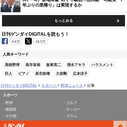
年ぶりの里帰り」は実現するか
もっとみる
日刊ゲンダイDIGITALを読もう！
6.6万
18.5万
人気キーワード
高校野球
高市首相
板東英二
清水アキラ
ハラスメント
巨人
ピアノ
高市政権
大岩剛
広末涼子
日刊ゲンダイDIGITAL
スポーツ
野球ニュース
記事
スポーツ
野球
ゴルフ
格闘技
サッカー
その他
コラム