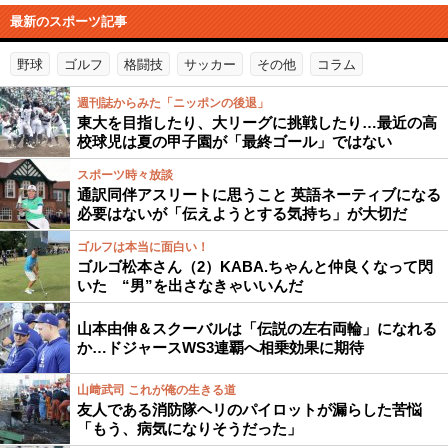
最新のスポーツ記事
野球
ゴルフ
格闘技
サッカー
その他
コラム
週刊誌からみた「ニッポンの後退」
東大を目指したり、大リーグに挑戦したり…最近の高
校球児は夏の甲子園が「最終ゴール」ではない
スポーツ時々放談
通訳同伴アスリートに思うこと 英語ネーティブになる
必要はないが「伝えようとする気持ち」が大切だ
ゴルフは本当に面白い！
ゴルゴ松本さん（2）KABA.ちゃんと仲良くなって閃
いた “男”を出さなきゃいいんだ
山本由伸＆スクーバルは「伝説の左右両輪」になれる
か…ドジャースWS3連覇へ相乗効果に期待
山﨑武司 これが俺の生きる道
友人である消防隊ヘリのパイロットが漏らした苦悩
「もう、病気になりそうだった」