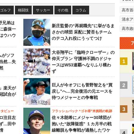
高市首
ゴルフ
格闘技
サッカー
その他
コラム
清水ア
野兄弟は
新庄監督の“再就職先”に挙がるま
高市政
らに森保一
さかの球団 采配に賛否もチーム
はウハウ
のテコ入れ役にうってつけ
大谷翔平に「臨時クローザー」の
ムがソフ
仰天プラン 守護神不調のドジャ
1
当然…失
ースはWS3連覇へなりふり構わ
然
ず
2
巨人が今オフにも菅野智之を“買
」楽天が
戻し”へ…完全復活の元エースを
冠試合が
待つメジャーとの争奪戦
3
ンタビュー
フラッシュバック “ゴネ得”米挑戦の軌跡
ロ注目左
佐々木朗希にメジャー30球団が
ず…田中
抱いた“故障疑惑” １カ月半の戦
情
線離脱も争奪戦が過熱したワケ
4