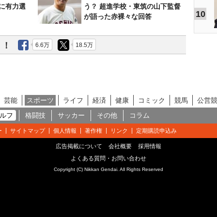
に有力選
う？ 超進学校・東筑の山下監督
10
が語った赤裸々な回答
う！
6.6万
18.5万
芸能
スポーツ
ライフ
経済
健康
コミック
競馬
公営
ルフ
格闘技
サッカー
その他
コラム
ー
サイトマップ
個人情報
著作権
リンク
定期購読申込み
広告掲載について
会社概要
採用情報
よくある質問・お問い合わせ
Copyright (C) Nikkan Gendai. All Rights Reserved