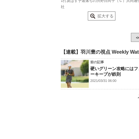
1打及ばず予選落ちの渋野日向子（Ｃ）共同通
社
拡大する
<
【連載】羽川豊の視点 Weekly Wat
前の記事
硬いグリーン攻略にはフ
ーキープが鉄則
2021/03/31 06:00