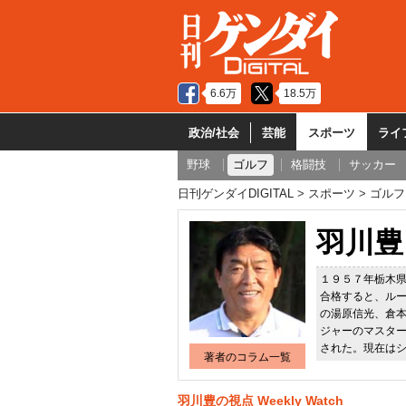
6.6万
18.5万
政治/社会
芸能
スポーツ
ライ
野球
ゴルフ
格闘技
サッカー
日刊ゲンダイDIGITAL
スポーツ
ゴルフ
羽川豊
１９５７年栃木
合格すると、ル
の湯原信光、倉
ジャーのマスタ
された。現在は
著者のコラム一覧
羽川豊の視点 Weekly Watch