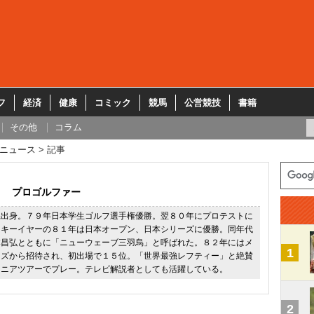
フ
経済
健康
コミック
競馬
公営競技
書籍
その他
コラム
ニュース
記事
プロゴルファー
県出身。７９年日本学生ゴルフ選手権優勝。翌８０年にプロテストに
ーキーイヤーの８１年は日本オープン、日本シリーズに優勝。同年代
本昌弘とともに「ニューウェーブ三羽烏」と呼ばれた。８２年にはメ
1
ーズから招待され、初出場で１５位。「世界最強レフティー」と絶賛
シニアツアーでプレー。テレビ解説者としても活躍している。
2