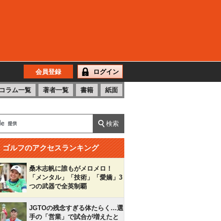
会員登録
ログイン
コラム一覧
著者一覧
書籍
紙面
ゴルフのアクセスランキング
桑木志帆に誰もがメロメロ！
「メンタル」「技術」「愛嬌」3
つの武器で全英制覇
JGTOの残念すぎる体たらく…選
手の「営業」で試合が増えたと