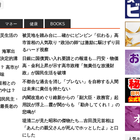
樹
マネー
健康
BOOKS
災生活の
被災地を踏み台に…確かにビンビン「伝わる」高
市首相の人気取り “政治の師”は激励に駆けずり回
るハード視察
）海軍出
決定的溝
日銀に国債買い入れ要請との報道も…円安・物価
高・金利上昇が示す高市政権「無責任な放漫財
？ 高市が
政」が国民生活を破壊
味
不都合な過去を消し「ブレない」を自称する人間
首相との
は未来に責任を持たない
の中は？
内閣改造めぐり維新からの「副大臣・政務官」起
国民民主・
用説が浮上…霞が関からも 「勘弁してくれ！」の
最長老の
悲鳴が
堤清二が見た昭和の傑物たち…吉田茂元首相は
「あんたの親父さんが死んでホッとしたよ」と口
にした
人気