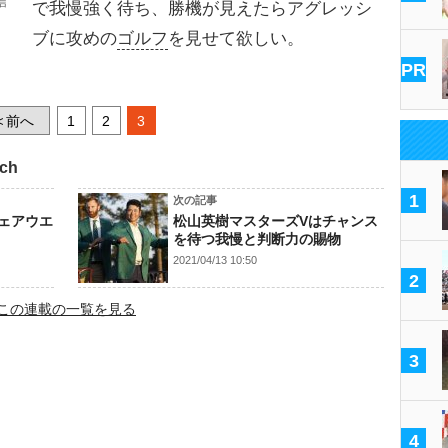
信
で我慢強く待ち、勝機が見えたらアグレッシ
ブに攻めの
ゴルフ
を見せて欲しい。
PR
前へ
1
2
3
<
ch
1
次の記事
ェアウエ
松山英樹マスターズVはチャンス
を待つ我慢と判断力の賜物
2021/04/13 10:50
2
この連載の一覧を見る
3
4