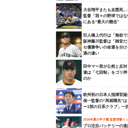
大谷翔平またも走塁死…
監督「我々の野球ではな
にある“最大の懸念”
巨人橋上代行は「無欲で
阪神藤川監督は「雑音だ
セ優勝争いの命運を分け
遇の違い
田中マー君が公然と反対
連は「七回制」をゴリ押
のか
欧州初の日本人指揮官誕
保一監督の“再就職先”
ー1部の日系クラブ」一
2026年夏の甲子園 監督突撃イ
プロ注目バッテリーの進