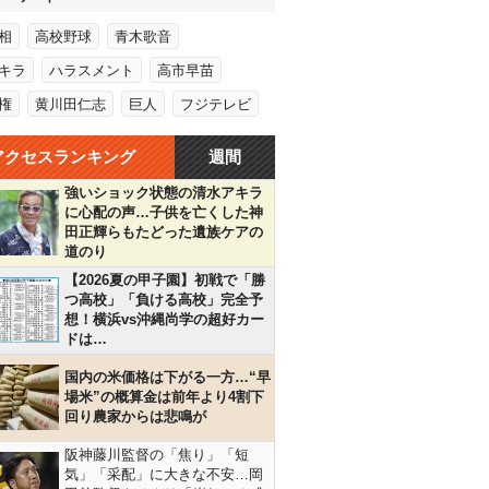
相
高校野球
青木歌音
キラ
ハラスメント
高市早苗
権
黄川田仁志
巨人
フジテレビ
アクセスランキング
週間
強いショック状態の清水アキラ
に心配の声…子供を亡くした神
田正輝らもたどった遺族ケアの
道のり
【2026夏の甲子園】初戦で「勝
つ高校」「負ける高校」完全予
想！横浜vs沖縄尚学の超好カー
ドは…
国内の米価格は下がる一方…“早
場米”の概算金は前年より4割下
回り農家からは悲鳴が
阪神藤川監督の「焦り」「短
気」「采配」に大きな不安…岡