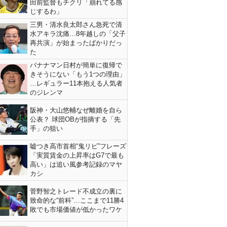
田前監督もチクリ「崩れてる感
じするわ」
三男・清水良太郎さん急死で清
水アキラ沈痛…8年越しの「父子
再共演」が始まったばかりだっ
た
バナナマン日村が簡単に復帰で
きそうにない「もう1つの理由」
…レギュラー11本抱える人気者
のジレンマ
阪神・大山悠輔なぜ離婚を自ら
公表？ 球団OBが指摘する「先
手」の狙い
嘘つき高市首相“鬼リピ”フレーズ
「実質賃金の上昇率はG7で最も
高い」は追い風参考記録のマヤ
カシ
菅野智之トレード不成立の裏に
致命的な“前科”…ここまで11勝4
敗でも市場価値が低かったワケ