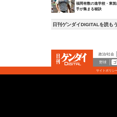
福岡有数の進学校・東筑
手が集まる秘訣
日刊ゲンダイDIGITALを読も
政治/社会
野球
ゴ
サイトポリシ