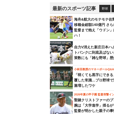
最新のスポーツ記事
野球
海舟&航大のモテモテ佐
移籍金総額140億円 さ
監督まで抱え「ウドン」
ハ！
自力V消えた新庄日本ハ
トバンクに到底及ばない
策数にも「雑な野球」歴
小林至教授のマネーボールQ&A
「弱くても黒字にできる
覆した常識…プロ野球で
激増したワケ
2026年夏の甲子園 監督突撃イ
聖隷クリストファーのプ
腕は「大学進学」揺るが
監督が明かした親子の事