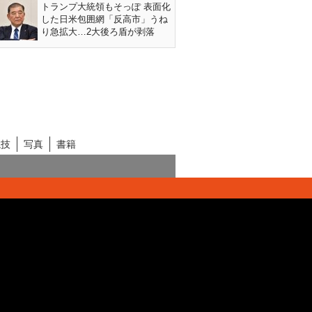
トランプ大統領もそっぽ 表面化
した日米包囲網「反高市」うね
り急拡大…2大後ろ盾が剥落
競技
写真
書籍