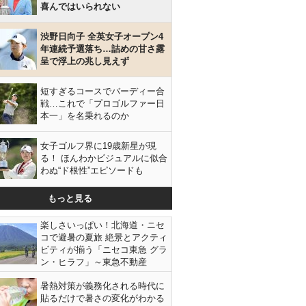
喜んではいられない
渋野日向子 全英女子オープン4
年連続予選落ち…詰めの甘さ露
呈で浮上の兆し見えず
短すぎるコースでバーディー合
戦…これで「プロゴルファー日
本一」を名乗れるのか
女子ゴルフ界に19歳新星が現
る！ ほんわかビジュアルに似合
わぬ“ド根性”エピソードも
もっと見る
楽しさいっぱい！北海道・ニセ
コで避暑の夏旅 絶景とアクティ
ビティが揃う「ニセコ東急 グラ
ン・ヒラフ」～東急不動産
暑熱対策が義務化される時代に
貼るだけで暑さの変化がわかる