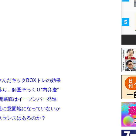
5
生んだキックBOXトレの効果
ち…師匠そっくり“内弁慶”
ー開幕戦はイーブンパー発進
造に意固地になっていないか
スセンスはあるのか？