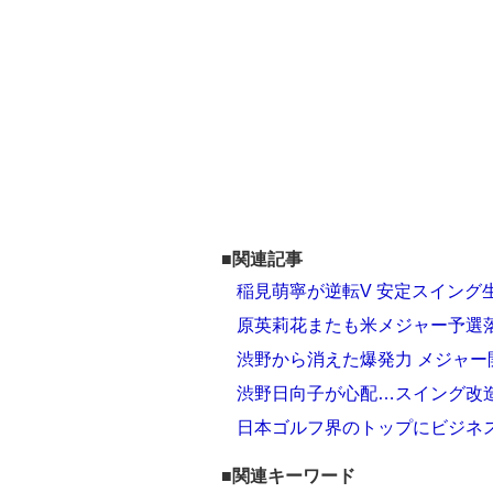
■関連記事
稲見萌寧が逆転V 安定スイング
原英莉花またも米メジャー予選落
渋野から消えた爆発力 メジャ
渋野日向子が心配…スイング改
日本ゴルフ界のトップにビジネ
■関連キーワード