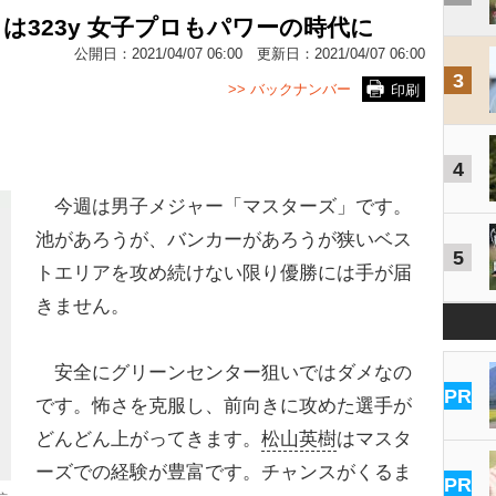
は323y 女子プロもパワーの時代に
公開日：
2021/04/07 06:00
更新日：
2021/04/07 06:00
3
>> バックナンバー
印刷
4
今週は男子メジャー「マスターズ」です。
池があろうが、バンカーがあろうが狭いベス
5
トエリアを攻め続けない限り優勝には手が届
きません。
安全にグリーンセンター狙いではダメなの
PR
です。怖さを克服し、前向きに攻めた選手が
どんどん上がってきます。
松山英樹
はマスタ
ーズでの経験が豊富です。チャンスがくるま
PR