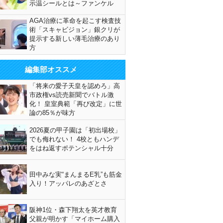
示温シールとは～ファンケル
AGA治療に革命を起こす検査技
術「スキャビジョン」銀クリが
提示する新しい薄毛治療のあり
方
編集部オススメ
「将来の愛子天皇を認めろ」高
市政権vs読売新聞でバトル激
化！ 皇室典範「再び改定」に世
論の85％が味方
2026夏の甲子園は「初出場校」
でも侮れない！ 4校ともハンデ
をはね返すポテンシャル十分
田中みな実“まんまるE乳”も筋金
入り！アッパレのあざとさ
阪神1位・森下翔太を英才教育
父親が明かす「マイホーム購入