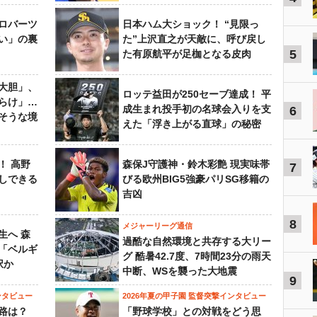
ロバーツ
日本ハム大ショック！ “見限っ
い」の裏
た”上沢直之が天敵に、呼び戻し
5
た有原航平が足枷となる皮肉
大胆」、
ロッテ益田が250セーブ達成！ 平
らけ」…
成生まれ投手初の名球会入りを支
6
そうな境
えた「浮き上がる直球」の秘密
！ 高野
森保J守護神・鈴木彩艶 現実味帯
7
しできる
びる欧州BIG5強豪パリSG移籍の
吉凶
8
メジャーリーグ通信
生へ 森
過酷な自然環境と共存する大リー
は「ベルギ
グ 酷暑42.7度、7時間23分の雨天
択か
中断、WSを襲った大地震
9
ンタビュー
2026年夏の甲子園 監督突撃インタビュー
路は？
「野球学校」との対戦をどう思